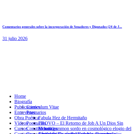
Comentarios generales sobre la incorporación de Senadores y Diputados (24 de J...
31 julio 2026
Home
Biografía
Publicaciones
Curriculum Vitae​
Entrevistas
Poemarios
Obra Poética
Fabula Hez de Hermitaño
Vídeos
Poemarios
TROVO – El Retorno de Job A Un Dios Sin
Cursos
Constitucionales
Mundo
El backgammon sordo en cosmológico elogio del
Contacto
Curso básico de Teoría del Estado y Derecho
Gime vieja la araña su olvido negro en la
connubio
Conferencias, exposiciones y conversatorios