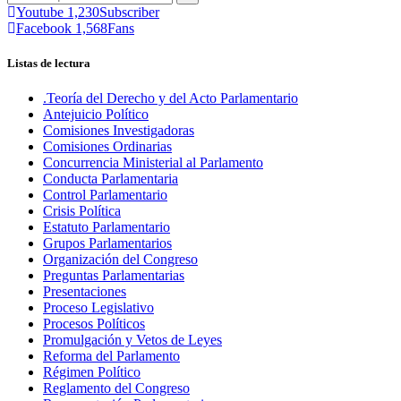
Youtube
1,230
Subscriber
Facebook
1,568
Fans
Listas de lectura
.Teoría del Derecho y del Acto Parlamentario
Antejuicio Político
Comisiones Investigadoras
Comisiones Ordinarias
Concurrencia Ministerial al Parlamento
Conducta Parlamentaria
Control Parlamentario
Crisis Política
Estatuto Parlamentario
Grupos Parlamentarios
Organización del Congreso
Preguntas Parlamentarias
Presentaciones
Proceso Legislativo
Procesos Políticos
Promulgación y Vetos de Leyes
Reforma del Parlamento
Régimen Político
Reglamento del Congreso