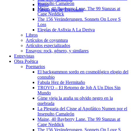
Insepulto Camaleón
Trovo
Maine, 40 Bayberry Lane. The 99 Stanzas at
Fábula hez de Eremitaño
Cape Neddick
The 156 Veränderungen. Sonnets On Love S
Loss
Elegías de Asfixia A La Deriva
Libros
Artículos de coyuntura
Artículos especializados
Ensayos: rock, género, y similares
Entrevistas
Obra Poética
Poemarios
El backgammon sordo en cosmológico elogio del
connubio
Fabula Hez de Hermitaño
TROVO – El Retorno de Job A Un Dios Sin
Mundo
Gime vieja la araña su olvido negro en la
quebrada
La Plegaria del Cisne al Apofático Numen por el
Insepulto Camaleón
Maine, 40 Bayberry Lane. The 99 Stanzas at
Cape Neddick
The 156 Veränderungen. Sonnets On Love S