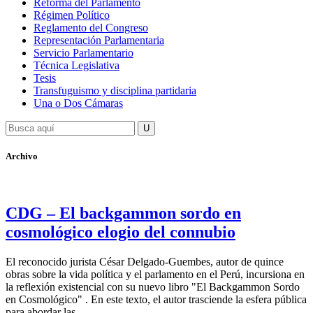
Reforma del Parlamento
Régimen Político
Reglamento del Congreso
Representación Parlamentaria
Servicio Parlamentario
Técnica Legislativa
Tesis
Transfuguismo y disciplina partidaria
Una o Dos Cámaras
Archivo
CDG – El backgammon sordo en
cosmológico elogio del connubio
El reconocido jurista César Delgado-Guembes, autor de quince
obras sobre la vida política y el parlamento en el Perú, incursiona en
la reflexión existencial con su nuevo libro "El Backgammon Sordo
en Cosmológico" . En este texto, el autor trasciende la esfera pública
para abordar las