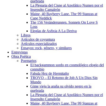
quebrada
La Plegaria del Cisne al Apofático Numen por el
Insepulto Camaleón
Maine, 40 Bayberry Lane. The 99 Stanzas at
Cape Neddick
The 156 Veränderungen. Sonnets On Love S
Loss
Elegías de Asfixia A La Deriva
Libros
Artículos de coyuntura
Artículos especializados
Ensayos: rock, género, y similares
Entrevistas
Obra Poética
Poemarios
El backgammon sordo en cosmológico elogio del
connubio
Fabula Hez de Hermitaño
TROVO – El Retorno de Job A Un Dios Sin
Mundo
Gime vieja la araña su olvido negro en la
quebrada
La Plegaria del Cisne al Apofático Numen por el
Insepulto Camaleón
Maine, 40 Bayberry Lane. The 99 Stanzas at