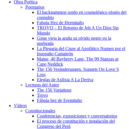
Obra Poética
Poemarios
El backgammon sordo en cosmológico elogio del
connubio
Fabula Hez de Hermitaño
TROVO – El Retorno de Job A Un Dios Sin
Mundo
Gime vieja la araña su olvido negro en la
quebrada
La Plegaria del Cisne al Apofático Numen por el
Insepulto Camaleón
Maine, 40 Bayberry Lane. The 99 Stanzas at
Cape Neddick
The 156 Veränderungen. Sonnets On Love S
Loss
Elegías de Asfixia A La Deriva
Lecturas del Autor
The 156 Variations
Trovo
Fábula hez de Eremitaño
Vídeos
Constitucionales
Conferencias, exposiciones y conversatorios
El proceso de constitución e instalación del
Congreso del Perú