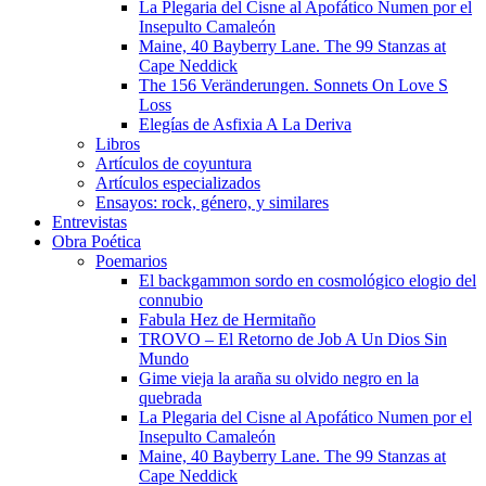
La Plegaria del Cisne al Apofático Numen por el
Insepulto Camaleón
Maine, 40 Bayberry Lane. The 99 Stanzas at
Cape Neddick
The 156 Veränderungen. Sonnets On Love S
Loss
Elegías de Asfixia A La Deriva
Libros
Artículos de coyuntura
Artículos especializados
Ensayos: rock, género, y similares
Entrevistas
Obra Poética
Poemarios
El backgammon sordo en cosmológico elogio del
connubio
Fabula Hez de Hermitaño
TROVO – El Retorno de Job A Un Dios Sin
Mundo
Gime vieja la araña su olvido negro en la
quebrada
La Plegaria del Cisne al Apofático Numen por el
Insepulto Camaleón
Maine, 40 Bayberry Lane. The 99 Stanzas at
Cape Neddick