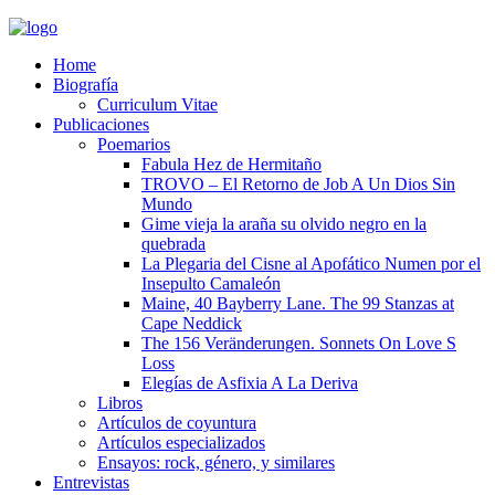
Home
Biografía
Curriculum Vitae​
Publicaciones
Poemarios
Fabula Hez de Hermitaño
TROVO – El Retorno de Job A Un Dios Sin
Mundo
Gime vieja la araña su olvido negro en la
quebrada
La Plegaria del Cisne al Apofático Numen por el
Insepulto Camaleón
Maine, 40 Bayberry Lane. The 99 Stanzas at
Cape Neddick
The 156 Veränderungen. Sonnets On Love S
Loss
Elegías de Asfixia A La Deriva
Libros
Artículos de coyuntura
Artículos especializados
Ensayos: rock, género, y similares
Entrevistas