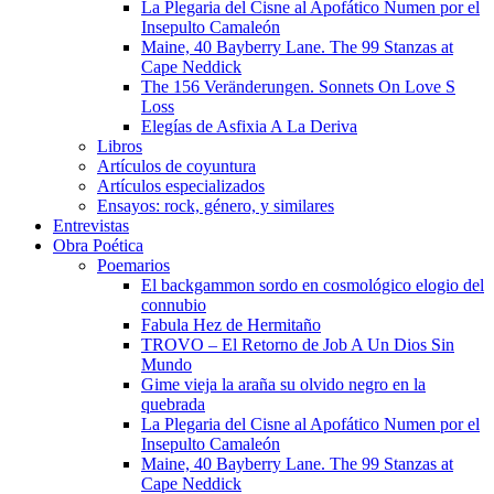
La Plegaria del Cisne al Apofático Numen por el
Insepulto Camaleón
Maine, 40 Bayberry Lane. The 99 Stanzas at
Cape Neddick
The 156 Veränderungen. Sonnets On Love S
Loss
Elegías de Asfixia A La Deriva
Libros
Artículos de coyuntura
Artículos especializados
Ensayos: rock, género, y similares
Entrevistas
Obra Poética
Poemarios
El backgammon sordo en cosmológico elogio del
connubio
Fabula Hez de Hermitaño
TROVO – El Retorno de Job A Un Dios Sin
Mundo
Gime vieja la araña su olvido negro en la
quebrada
La Plegaria del Cisne al Apofático Numen por el
Insepulto Camaleón
Maine, 40 Bayberry Lane. The 99 Stanzas at
Cape Neddick