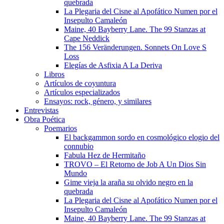
quebrada
La Plegaria del Cisne al Apofático Numen por el
Insepulto Camaleón
Maine, 40 Bayberry Lane. The 99 Stanzas at
Cape Neddick
The 156 Veränderungen. Sonnets On Love S
Loss
Elegías de Asfixia A La Deriva
Libros
Artículos de coyuntura
Artículos especializados
Ensayos: rock, género, y similares
Entrevistas
Obra Poética
Poemarios
El backgammon sordo en cosmológico elogio del
connubio
Fabula Hez de Hermitaño
TROVO – El Retorno de Job A Un Dios Sin
Mundo
Gime vieja la araña su olvido negro en la
quebrada
La Plegaria del Cisne al Apofático Numen por el
Insepulto Camaleón
Maine, 40 Bayberry Lane. The 99 Stanzas at