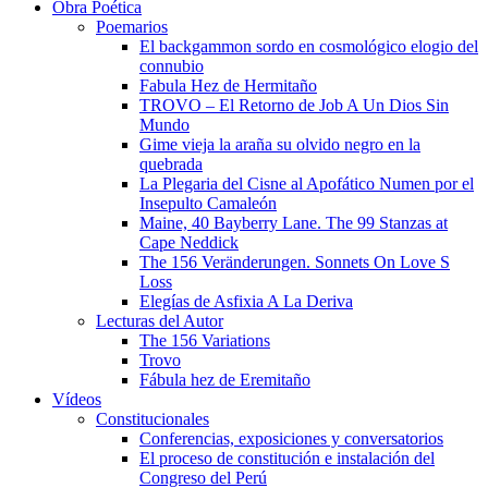
Obra Poética
Poemarios
El backgammon sordo en cosmológico elogio del
connubio
Fabula Hez de Hermitaño
TROVO – El Retorno de Job A Un Dios Sin
Mundo
Gime vieja la araña su olvido negro en la
quebrada
La Plegaria del Cisne al Apofático Numen por el
Insepulto Camaleón
Maine, 40 Bayberry Lane. The 99 Stanzas at
Cape Neddick
The 156 Veränderungen. Sonnets On Love S
Loss
Elegías de Asfixia A La Deriva
Lecturas del Autor
The 156 Variations
Trovo
Fábula hez de Eremitaño
Vídeos
Constitucionales
Conferencias, exposiciones y conversatorios
El proceso de constitución e instalación del
Congreso del Perú