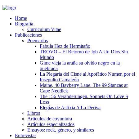
Home
Biografía
Curriculum Vitae​
Publicaciones
Poemarios
Fabula Hez de Hermitaño
TROVO – El Retorno de Job A Un Dios Sin
Mundo
Gime vieja la araña su olvido negro en la
quebrada
La Plegaria del Cisne al Apofático Numen por el
Insepulto Camaleón
Maine, 40 Bayberry Lane. The 99 Stanzas at
Cape Neddick
The 156 Veränderungen. Sonnets On Love S
Loss
Elegías de Asfixia A La Deriva
Libros
Artículos de coyuntura
Artículos especializados
Ensayos: rock, género, y similares
Entrevistas