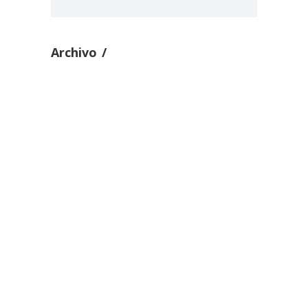
Archivo
El proceso legislativo ordinario
en el Perú
diciembre 17
0
La Comisión Permanente en el
Congreso unicameral peruano
diciembre 16
0