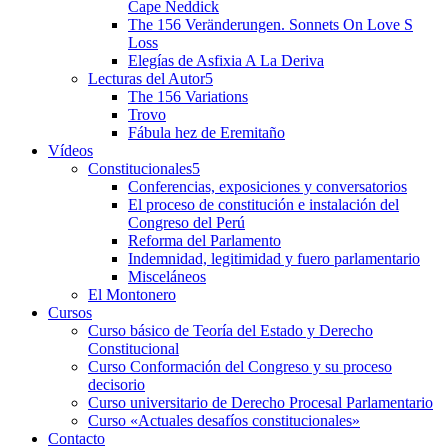
Cape Neddick
The 156 Veränderungen. Sonnets On Love S
Loss
Elegías de Asfixia A La Deriva
Lecturas del Autor
The 156 Variations
Trovo
Fábula hez de Eremitaño
Vídeos
Constitucionales
Conferencias, exposiciones y conversatorios
El proceso de constitución e instalación del
Congreso del Perú
Reforma del Parlamento
Indemnidad, legitimidad y fuero parlamentario
Misceláneos
El Montonero
Cursos
Curso básico de Teoría del Estado y Derecho
Constitucional
Curso Conformación del Congreso y su proceso
decisorio
Curso universitario de Derecho Procesal Parlamentario
Curso «Actuales desafíos constitucionales»
Contacto