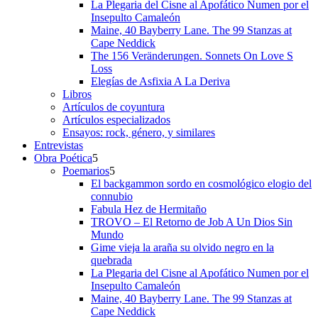
La Plegaria del Cisne al Apofático Numen por el
Insepulto Camaleón
Maine, 40 Bayberry Lane. The 99 Stanzas at
Cape Neddick
The 156 Veränderungen. Sonnets On Love S
Loss
Elegías de Asfixia A La Deriva
Libros
Artículos de coyuntura
Artículos especializados
Ensayos: rock, género, y similares
Entrevistas
Obra Poética
Poemarios
El backgammon sordo en cosmológico elogio del
connubio
Fabula Hez de Hermitaño
TROVO – El Retorno de Job A Un Dios Sin
Mundo
Gime vieja la araña su olvido negro en la
quebrada
La Plegaria del Cisne al Apofático Numen por el
Insepulto Camaleón
Maine, 40 Bayberry Lane. The 99 Stanzas at
Cape Neddick