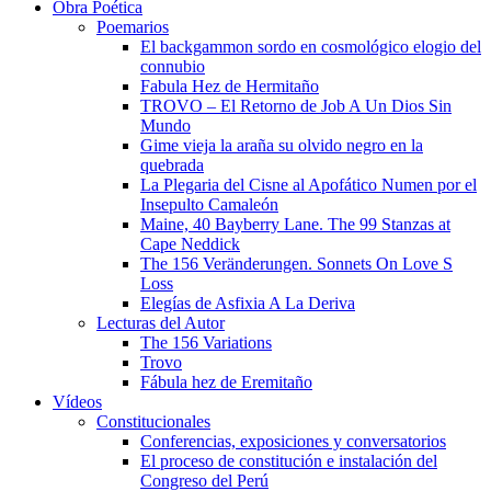
Obra Poética
Poemarios
El backgammon sordo en cosmológico elogio del
connubio
Fabula Hez de Hermitaño
TROVO – El Retorno de Job A Un Dios Sin
Mundo
Gime vieja la araña su olvido negro en la
quebrada
La Plegaria del Cisne al Apofático Numen por el
Insepulto Camaleón
Maine, 40 Bayberry Lane. The 99 Stanzas at
Cape Neddick
The 156 Veränderungen. Sonnets On Love S
Loss
Elegías de Asfixia A La Deriva
Lecturas del Autor
The 156 Variations
Trovo
Fábula hez de Eremitaño
Vídeos
Constitucionales
Conferencias, exposiciones y conversatorios
El proceso de constitución e instalación del
Congreso del Perú