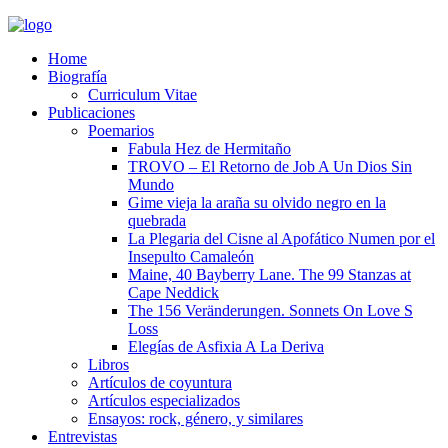
Home
Biografía
Curriculum Vitae​
Publicaciones
Poemarios
Fabula Hez de Hermitaño
TROVO – El Retorno de Job A Un Dios Sin
Mundo
Gime vieja la araña su olvido negro en la
quebrada
La Plegaria del Cisne al Apofático Numen por el
Insepulto Camaleón
Maine, 40 Bayberry Lane. The 99 Stanzas at
Cape Neddick
The 156 Veränderungen. Sonnets On Love S
Loss
Elegías de Asfixia A La Deriva
Libros
Artículos de coyuntura
Artículos especializados
Ensayos: rock, género, y similares
Entrevistas