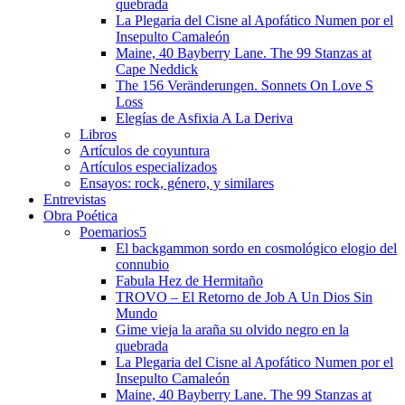
quebrada
La Plegaria del Cisne al Apofático Numen por el
Insepulto Camaleón
Maine, 40 Bayberry Lane. The 99 Stanzas at
Cape Neddick
The 156 Veränderungen. Sonnets On Love S
Loss
Elegías de Asfixia A La Deriva
Libros
Artículos de coyuntura
Artículos especializados
Ensayos: rock, género, y similares
Entrevistas
Obra Poética
Poemarios
El backgammon sordo en cosmológico elogio del
connubio
Fabula Hez de Hermitaño
TROVO – El Retorno de Job A Un Dios Sin
Mundo
Gime vieja la araña su olvido negro en la
quebrada
La Plegaria del Cisne al Apofático Numen por el
Insepulto Camaleón
Maine, 40 Bayberry Lane. The 99 Stanzas at