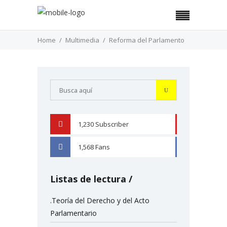
Home
Multimedia
Reforma del Parlamento
1,230
Subscriber
YOUTUBE
1,568
Fans
FACEBOOK
Listas de lectura
.Teoría del Derecho y del Acto
Parlamentario