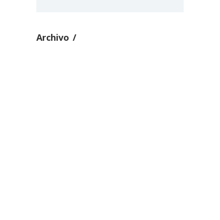
Archivo
CDG – Reflexiones sobre la
inmunidad parlamentaria
(DIÁLOGOS
CONSTITUCIONALES 28 Agosto
2020)
septiembre 01
0