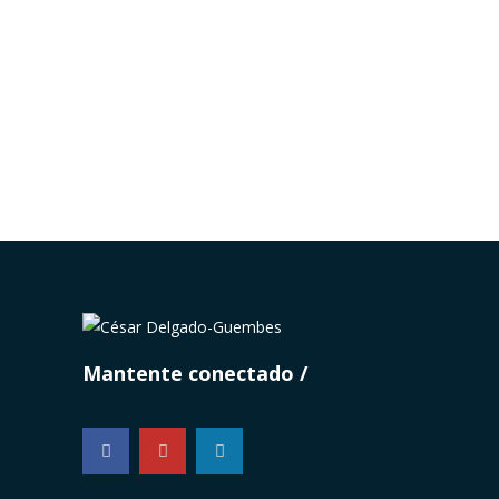
CDG – Reforma del Parlamento
(8)
julio 24
0
Mantente conectado
...