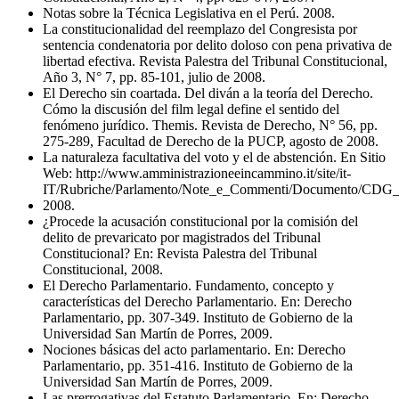
Notas sobre la Técnica Legislativa en el Perú. 2008.
La constitucionalidad del reemplazo del Congresista por
sentencia condenatoria por delito doloso con pena privativa de
libertad efectiva. Revista Palestra del Tribunal Constitucional,
Año 3, N° 7, pp. 85-101, julio de 2008.
El Derecho sin coartada. Del diván a la teoría del Derecho.
Cómo la discusión del film legal define el sentido del
fenómeno jurídico. Themis. Revista de Derecho, N° 56, pp.
275-289, Facultad de Derecho de la PUCP, agosto de 2008.
La naturaleza facultativa del voto y el de abstención. En Sitio
Web: http://www.amministrazioneeincammino.it/site/it-
IT/Rubriche/Parlamento/Note_e_Commenti/Documento/CDG_a
2008.
¿Procede la acusación constitucional por la comisión del
delito de prevaricato por magistrados del Tribunal
Constitucional? En: Revista Palestra del Tribunal
Constitucional, 2008.
El Derecho Parlamentario. Fundamento, concepto y
características del Derecho Parlamentario. En: Derecho
Parlamentario, pp. 307-349. Instituto de Gobierno de la
Universidad San Martín de Porres, 2009.
Nociones básicas del acto parlamentario. En: Derecho
Parlamentario, pp. 351-416. Instituto de Gobierno de la
Universidad San Martín de Porres, 2009.
Las prerrogativas del Estatuto Parlamentario. En: Derecho