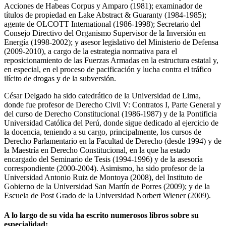
Acciones de Habeas Corpus y Amparo (1981); examinador de
títulos de propiedad en Lake Abstract & Guaranty (1984-1985);
agente de OLCOTT International (1986-1998); Secretario del
Consejo Directivo del Organismo Supervisor de la Inversión en
Energía (1998-2002); y asesor legislativo del Ministerio de Defensa
(2009-2010), a cargo de la estrategia normativa para el
reposicionamiento de las Fuerzas Armadas en la estructura estatal y,
en especial, en el proceso de pacificación y lucha contra el tráfico
ilícito de drogas y de la subversión.
César Delgado ha sido catedrático de la Universidad de Lima,
donde fue profesor de Derecho Civil V: Contratos I, Parte General y
del curso de Derecho Constitucional (1986-1987) y de la Pontificia
Universidad Católica del Perú, donde sigue dedicado al ejercicio de
la docencia, teniendo a su cargo, principalmente, los cursos de
Derecho Parlamentario en la Facultad de Derecho (desde 1994) y de
la Maestría en Derecho Constitucional, en la que ha estado
encargado del Seminario de Tesis (1994-1996) y de la asesoría
correspondiente (2000-2004). Asimismo, ha sido profesor de la
Universidad Antonio Ruiz de Montoya (2008), del Instituto de
Gobierno de la Universidad San Martín de Porres (2009); y de la
Escuela de Post Grado de la Universidad Norbert Wiener (2009).
A lo largo de su vida ha escrito numerosos libros sobre su
especialidad: