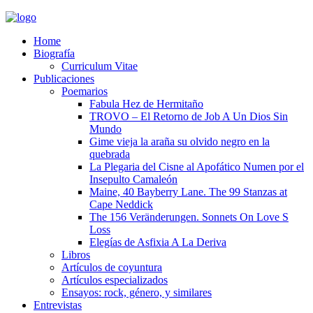
Home
Biografía
Curriculum Vitae​
Publicaciones
Poemarios
Fabula Hez de Hermitaño
TROVO – El Retorno de Job A Un Dios Sin
Mundo
Gime vieja la araña su olvido negro en la
quebrada
La Plegaria del Cisne al Apofático Numen por el
Insepulto Camaleón
Maine, 40 Bayberry Lane. The 99 Stanzas at
Cape Neddick
The 156 Veränderungen. Sonnets On Love S
Loss
Elegías de Asfixia A La Deriva
Libros
Artículos de coyuntura
Artículos especializados
Ensayos: rock, género, y similares
Entrevistas