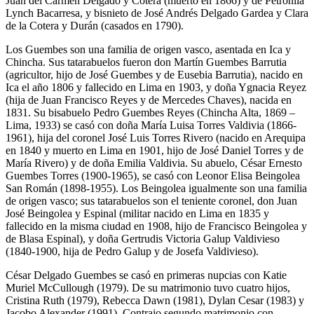
Juan del Carmen Delgado y Cotera (muerto en 1866) y de Petronila
Lynch Bacarresa, y bisnieto de José Andrés Delgado Gardea y Clara
de la Cotera y Durán (casados en 1790).
Los Guembes son una familia de origen vasco, asentada en Ica y
Chincha. Sus tatarabuelos fueron don Martín Guembes Barrutia
(agricultor, hijo de José Guembes y de Eusebia Barrutia), nacido en
Ica el año 1806 y fallecido en Lima en 1903, y doña Ygnacia Reyez
(hija de Juan Francisco Reyes y de Mercedes Chaves), nacida en
1831. Su bisabuelo Pedro Guembes Reyes (Chincha Alta, 1869 –
Lima, 1933) se casó con doña María Luisa Torres Valdivia (1866-
1961), hija del coronel José Luis Torres Rivero (nacido en Arequipa
en 1840 y muerto en Lima en 1901, hijo de José Daniel Torres y de
María Rivero) y de doña Emilia Valdivia. Su abuelo, César Ernesto
Guembes Torres (1900-1965), se casó con Leonor Elisa Beingolea
San Román (1898-1955). Los Beingolea igualmente son una familia
de origen vasco; sus tatarabuelos son el teniente coronel, don Juan
José Beingolea y Espinal (militar nacido en Lima en 1835 y
fallecido en la misma ciudad en 1908, hijo de Francisco Beingolea y
de Blasa Espinal), y doña Gertrudis Victoria Galup Valdivieso
(1840-1900, hija de Pedro Galup y de Josefa Valdivieso).
César Delgado Guembes se casó en primeras nupcias con Katie
Muriel McCullough (1979). De su matrimonio tuvo cuatro hijos,
Cristina Ruth (1979), Rebecca Dawn (1981), Dylan Cesar (1983) y
Jacobo Alexander (1991). Contrajo segundo matrimonio con