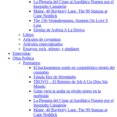
La Plegaria del Cisne al Apofático Numen por el
Insepulto Camaleón
Maine, 40 Bayberry Lane. The 99 Stanzas at
Cape Neddick
The 156 Veränderungen. Sonnets On Love S
Loss
Elegías de Asfixia A La Deriva
Libros
Artículos de coyuntura
Artículos especializados
Ensayos: rock, género, y similares
Entrevistas
Obra Poética
Poemarios
El backgammon sordo en cosmológico elogio del
connubio
Fabula Hez de Hermitaño
TROVO – El Retorno de Job A Un Dios Sin
Mundo
Gime vieja la araña su olvido negro en la
quebrada
La Plegaria del Cisne al Apofático Numen por el
Insepulto Camaleón
Maine, 40 Bayberry Lane. The 99 Stanzas at
Cape Neddick