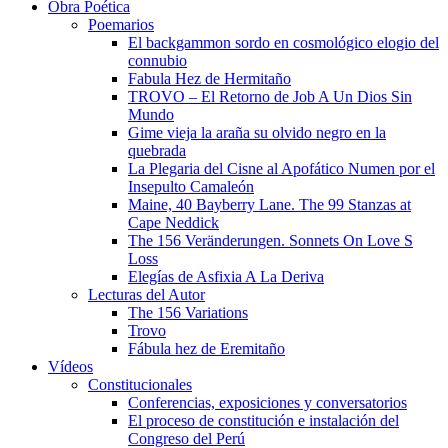
Obra Poética
Poemarios
El backgammon sordo en cosmológico elogio del
connubio
Fabula Hez de Hermitaño
TROVO – El Retorno de Job A Un Dios Sin
Mundo
Gime vieja la araña su olvido negro en la
quebrada
La Plegaria del Cisne al Apofático Numen por el
Insepulto Camaleón
Maine, 40 Bayberry Lane. The 99 Stanzas at
Cape Neddick
The 156 Veränderungen. Sonnets On Love S
Loss
Elegías de Asfixia A La Deriva
Lecturas del Autor
The 156 Variations
Trovo
Fábula hez de Eremitaño
Vídeos
Constitucionales
Conferencias, exposiciones y conversatorios
El proceso de constitución e instalación del
Congreso del Perú