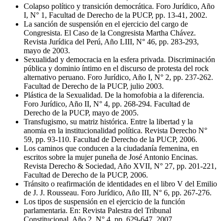
Colapso político y transición democrática. Foro Jurídico, Año
I, N° 1, Facultad de Derecho de la PUCP, pp. 13-41, 2002.
La sanción de suspensión en el ejercicio del cargo de
Congresista. El Caso de la Congresista Martha Chávez.
Revista Jurídica del Perú, Año LIII, N° 46, pp. 283-293,
mayo de 2003.
Sexualidad y democracia en la esfera privada. Discriminación
pública y dominio íntimo en el discurso de protesta del rock
alternativo peruano. Foro Jurídico, Año I, N° 2, pp. 237-262.
Facultad de Derecho de la PUCP, julio 2003.
Plástica de la Sexualidad. De la homofobia a la diferencia.
Foro Jurídico, Año II, N° 4, pp. 268-294. Facultad de
Derecho de la PUCP, mayo de 2005.
Transfugismo, su matriz histórica. Entre la libertad y la
anomia en la institucionalidad política. Revista Derecho N°
59, pp. 93-110. Facultad de Derecho de la PUCP, 2006.
Los caminos que conducen a la ciudadanía femenina, en
escritos sobre la mujer puneña de José Antonio Encinas.
Revista Derecho & Sociedad, Año XVII, N° 27, pp. 201-221,
Facultad de Derecho de la PUCP, 2006.
Tránsito o reafirmación de identidades en el libro V del Emilio
de J. J. Rousseau. Foro Jurídico, Año III, N° 6, pp. 267-276.
Los tipos de suspensión en el ejercicio de la función
parlamentaria. En: Revista Palestra del Tribunal
Constitucional, Año 2, N° 4, pp. 629-647, 2007.