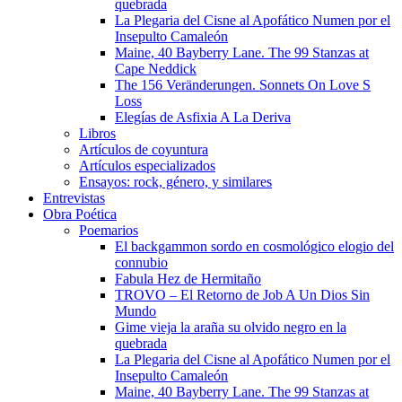
quebrada
La Plegaria del Cisne al Apofático Numen por el
Insepulto Camaleón
Maine, 40 Bayberry Lane. The 99 Stanzas at
Cape Neddick
The 156 Veränderungen. Sonnets On Love S
Loss
Elegías de Asfixia A La Deriva
Libros
Artículos de coyuntura
Artículos especializados
Ensayos: rock, género, y similares
Entrevistas
Obra Poética
Poemarios
El backgammon sordo en cosmológico elogio del
connubio
Fabula Hez de Hermitaño
TROVO – El Retorno de Job A Un Dios Sin
Mundo
Gime vieja la araña su olvido negro en la
quebrada
La Plegaria del Cisne al Apofático Numen por el
Insepulto Camaleón
Maine, 40 Bayberry Lane. The 99 Stanzas at