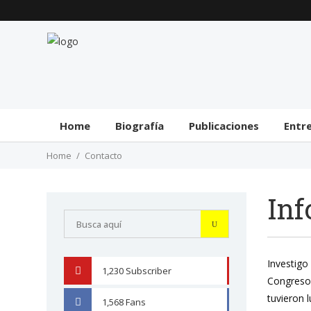
Home
Biografía
Publicaciones
Entr
Home
Contacto
Inf
Investigo 
1,230
Subscriber
YOUTUBE
Congreso 
tuvieron 
1,568
Fans
FACEBOOK