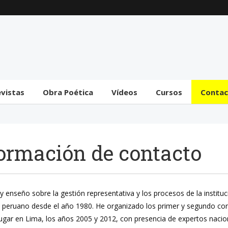
Trámite bicameral para
la habilitación de
facultades legislativas
al gobierno
31 julio 2026
evistas
Obra Poética
Vídeos
Cursos
Conta
ormación de contacto
y enseño sobre la gestión representativa y los procesos de la instituc
peruano desde el año 1980. He organizado los primer y segundo con
lugar en Lima, los años 2005 y 2012, con presencia de expertos nacion