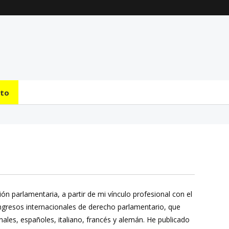
La transmisión de
Comentarios generales
mando y el tránsito a la
sobre la incorporación
bicameralidad en 2026
de Senadores y
Diputados (24 de J...
31 julio 2026
31 julio 2026
cto
ión parlamentaria, a partir de mi vínculo profesional con el
gresos internacionales de derecho parlamentario, que
ales, españoles, italiano, francés y alemán. He publicado