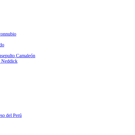
connubio
do
Insepulto Camaleón
e Neddick
eso del Perú