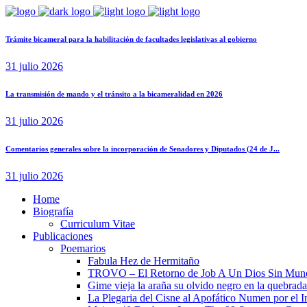
Trámite bicameral para la habilitación de facultades legislativas al gobierno
31 julio 2026
La transmisión de mando y el tránsito a la bicameralidad en 2026
31 julio 2026
Comentarios generales sobre la incorporación de Senadores y Diputados (24 de J...
31 julio 2026
Home
Biografía
Curriculum Vitae​
Publicaciones
Poemarios
Fabula Hez de Hermitaño
TROVO – El Retorno de Job A Un Dios Sin Mun
Gime vieja la araña su olvido negro en la quebrada
La Plegaria del Cisne al Apofático Numen por el 