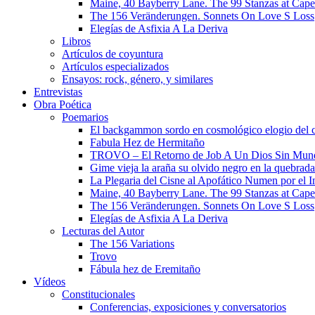
Maine, 40 Bayberry Lane. The 99 Stanzas at Cap
The 156 Veränderungen. Sonnets On Love S Loss
Elegías de Asfixia A La Deriva
Libros
Artículos de coyuntura
Artículos especializados
Ensayos: rock, género, y similares
Entrevistas
Obra Poética
Poemarios
El backgammon sordo en cosmológico elogio del 
Fabula Hez de Hermitaño
TROVO – El Retorno de Job A Un Dios Sin Mun
Gime vieja la araña su olvido negro en la quebrada
La Plegaria del Cisne al Apofático Numen por el 
Maine, 40 Bayberry Lane. The 99 Stanzas at Cap
The 156 Veränderungen. Sonnets On Love S Loss
Elegías de Asfixia A La Deriva
Lecturas del Autor
The 156 Variations
Trovo
Fábula hez de Eremitaño
Vídeos
Constitucionales
Conferencias, exposiciones y conversatorios