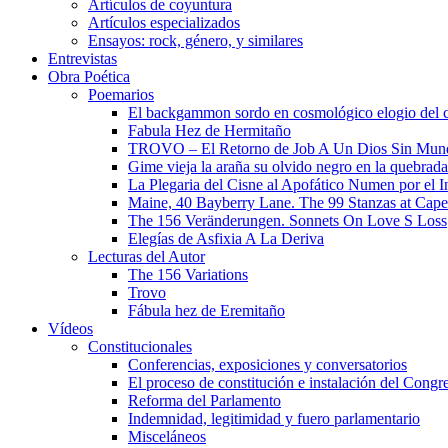
Artículos de coyuntura
Artículos especializados
Ensayos: rock, género, y similares
Entrevistas
Obra Poética
Poemarios
El backgammon sordo en cosmológico elogio del 
Fabula Hez de Hermitaño
TROVO – El Retorno de Job A Un Dios Sin Mun
Gime vieja la araña su olvido negro en la quebrada
La Plegaria del Cisne al Apofático Numen por el 
Maine, 40 Bayberry Lane. The 99 Stanzas at Cap
The 156 Veränderungen. Sonnets On Love S Loss
Elegías de Asfixia A La Deriva
Lecturas del Autor
The 156 Variations
Trovo
Fábula hez de Eremitaño
Vídeos
Constitucionales
Conferencias, exposiciones y conversatorios
El proceso de constitución e instalación del Congr
Reforma del Parlamento
Indemnidad, legitimidad y fuero parlamentario
Misceláneos