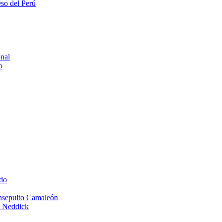
eso del Perú
onal
o
do
Insepulto Camaleón
e Neddick