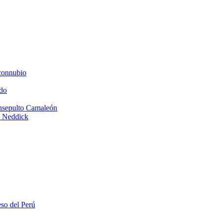
connubio
do
Insepulto Camaleón
e Neddick
eso del Perú