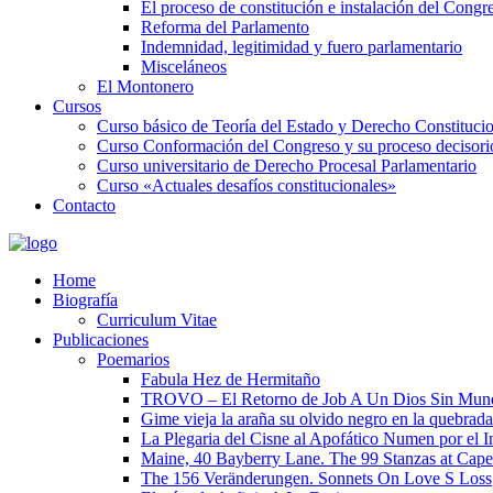
El proceso de constitución e instalación del Congr
Reforma del Parlamento
Indemnidad, legitimidad y fuero parlamentario
Misceláneos
El Montonero
Cursos
Curso básico de Teoría del Estado y Derecho Constituci
Curso Conformación del Congreso y su proceso decisori
Curso universitario de Derecho Procesal Parlamentario
Curso «Actuales desafíos constitucionales»
Contacto
Home
Biografía
Curriculum Vitae​
Publicaciones
Poemarios
Fabula Hez de Hermitaño
TROVO – El Retorno de Job A Un Dios Sin Mun
Gime vieja la araña su olvido negro en la quebrada
La Plegaria del Cisne al Apofático Numen por el 
Maine, 40 Bayberry Lane. The 99 Stanzas at Cap
The 156 Veränderungen. Sonnets On Love S Loss