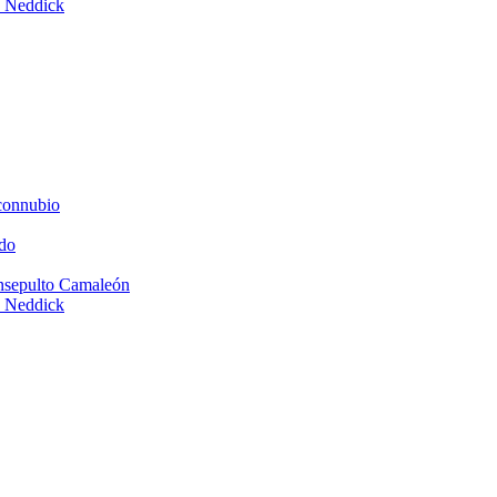
e Neddick
connubio
do
Insepulto Camaleón
e Neddick