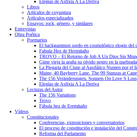
Elegías de Asfixia A La Deriva
Libros
Artículos de coyuntura
Artículos especializados
Ensayos: rock, género, y similares
Entrevistas
Obra Poética
Poemarios
El backgammon sordo en cosmológico elogio del 
Fabula Hez de Hermitaño
TROVO – El Retorno de Job A Un Dios Sin Mun
Gime vieja la araña su olvido negro en la quebrada
La Plegaria del Cisne al Apofático Numen por el 
Maine, 40 Bayberry Lane. The 99 Stanzas at Cap
The 156 Veränderungen. Sonnets On Love S Loss
Elegías de Asfixia A La Deriva
Lecturas del Autor
The 156 Variations
Trovo
Fábula hez de Eremitaño
Vídeos
Constitucionales
Conferencias, exposiciones y conversatorios
El proceso de constitución e instalación del Congr
Reforma del Parlamento