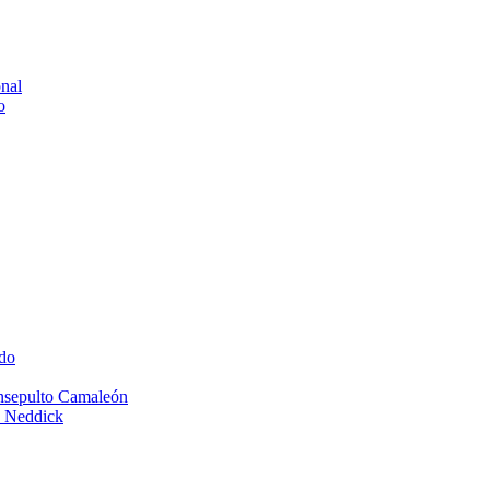
onal
o
do
Insepulto Camaleón
e Neddick