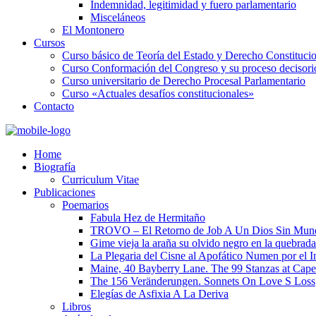
Indemnidad, legitimidad y fuero parlamentario
Misceláneos
El Montonero
Cursos
Curso básico de Teoría del Estado y Derecho Constituci
Curso Conformación del Congreso y su proceso decisori
Curso universitario de Derecho Procesal Parlamentario
Curso «Actuales desafíos constitucionales»
Contacto
Home
Biografía
Curriculum Vitae​
Publicaciones
Poemarios
Fabula Hez de Hermitaño
TROVO – El Retorno de Job A Un Dios Sin Mun
Gime vieja la araña su olvido negro en la quebrada
La Plegaria del Cisne al Apofático Numen por el 
Maine, 40 Bayberry Lane. The 99 Stanzas at Cap
The 156 Veränderungen. Sonnets On Love S Loss
Elegías de Asfixia A La Deriva
Libros