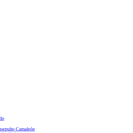
do
Insepulto Camaleón