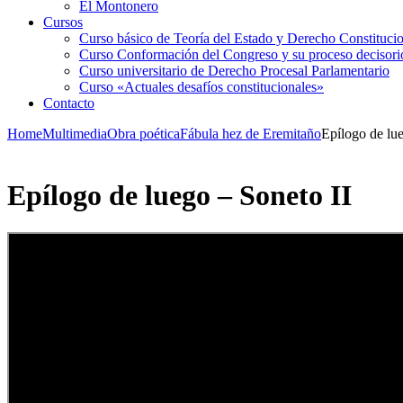
El Montonero
Cursos
Curso básico de Teoría del Estado y Derecho Constituci
Curso Conformación del Congreso y su proceso decisori
Curso universitario de Derecho Procesal Parlamentario
Curso «Actuales desafíos constitucionales»
Contacto
Home
Multimedia
Obra poética
Fábula hez de Eremitaño
Epílogo de lue
Epílogo de luego – Soneto II