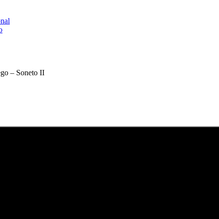
onal
o
go – Soneto II