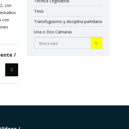
Técnica Legislativa
12, con
Tesis
 estudios
s con
Transfuguismo y disciplina partidaria
iones
Una o Dos Cámaras
iente
Vídeos