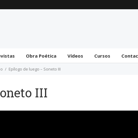
Trámite bicameral para
la habilitación de
facultades legislativas
al gobierno
31 julio 2026
evistas
Obra Poética
Vídeos
Cursos
Conta
ño
Epílogo de luego – Soneto III
oneto III