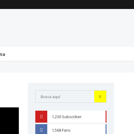
La transmisión de
Comentarios generales
mando y el tránsito a la
sobre la incorporación
bicameralidad en 2026
de Senadores y
Diputados (24 de J...
31 julio 2026
31 julio 2026
cto
1,230
Subscriber
YOUTUBE
1,568
Fans
FACEBOOK