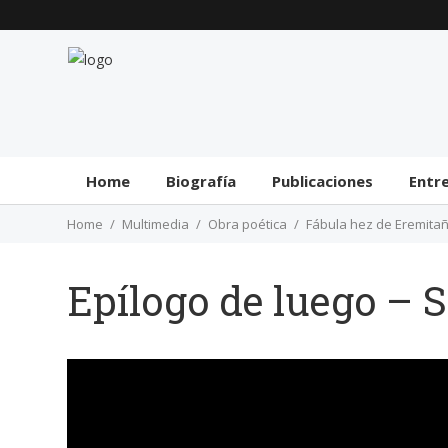
Home
Biografía
Publicaciones
Entr
Home
Multimedia
Obra poética
Fábula hez de Eremita
Epílogo de luego – S