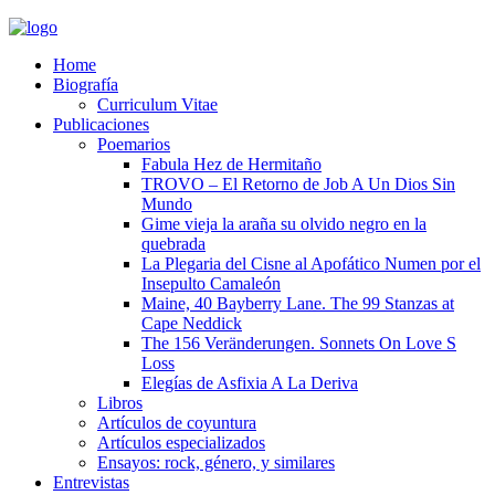
Home
Biografía
Curriculum Vitae​
Publicaciones
Poemarios
Fabula Hez de Hermitaño
TROVO – El Retorno de Job A Un Dios Sin
Mundo
Gime vieja la araña su olvido negro en la
quebrada
La Plegaria del Cisne al Apofático Numen por el
Insepulto Camaleón
Maine, 40 Bayberry Lane. The 99 Stanzas at
Cape Neddick
The 156 Veränderungen. Sonnets On Love S
Loss
Elegías de Asfixia A La Deriva
Libros
Artículos de coyuntura
Artículos especializados
Ensayos: rock, género, y similares
Entrevistas