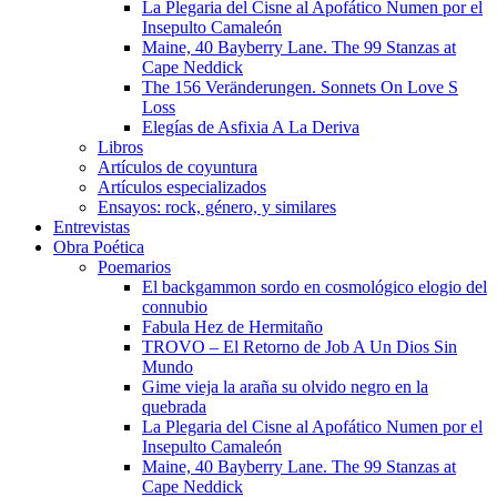
La Plegaria del Cisne al Apofático Numen por el
Insepulto Camaleón
Maine, 40 Bayberry Lane. The 99 Stanzas at
Cape Neddick
The 156 Veränderungen. Sonnets On Love S
Loss
Elegías de Asfixia A La Deriva
Libros
Artículos de coyuntura
Artículos especializados
Ensayos: rock, género, y similares
Entrevistas
Obra Poética
Poemarios
El backgammon sordo en cosmológico elogio del
connubio
Fabula Hez de Hermitaño
TROVO – El Retorno de Job A Un Dios Sin
Mundo
Gime vieja la araña su olvido negro en la
quebrada
La Plegaria del Cisne al Apofático Numen por el
Insepulto Camaleón
Maine, 40 Bayberry Lane. The 99 Stanzas at
Cape Neddick