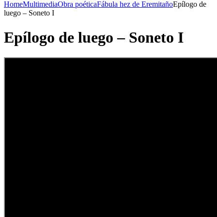
Home
Multimedia
Obra poética
Fábula hez de Eremitaño
Epílogo de
luego – Soneto I
Epílogo de luego – Soneto I