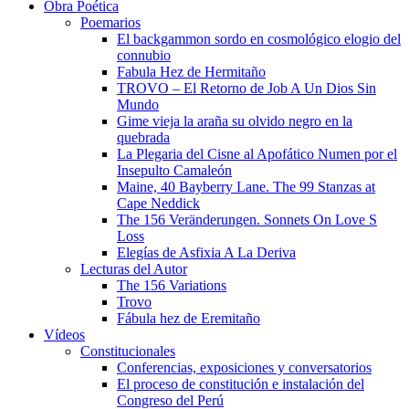
Obra Poética
Poemarios
El backgammon sordo en cosmológico elogio del
connubio
Fabula Hez de Hermitaño
TROVO – El Retorno de Job A Un Dios Sin
Mundo
Gime vieja la araña su olvido negro en la
quebrada
La Plegaria del Cisne al Apofático Numen por el
Insepulto Camaleón
Maine, 40 Bayberry Lane. The 99 Stanzas at
Cape Neddick
The 156 Veränderungen. Sonnets On Love S
Loss
Elegías de Asfixia A La Deriva
Lecturas del Autor
The 156 Variations
Trovo
Fábula hez de Eremitaño
Vídeos
Constitucionales
Conferencias, exposiciones y conversatorios
El proceso de constitución e instalación del
Congreso del Perú