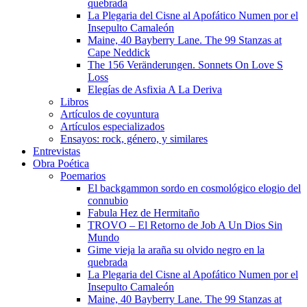
quebrada
La Plegaria del Cisne al Apofático Numen por el
Insepulto Camaleón
Maine, 40 Bayberry Lane. The 99 Stanzas at
Cape Neddick
The 156 Veränderungen. Sonnets On Love S
Loss
Elegías de Asfixia A La Deriva
Libros
Artículos de coyuntura
Artículos especializados
Ensayos: rock, género, y similares
Entrevistas
Obra Poética
Poemarios
El backgammon sordo en cosmológico elogio del
connubio
Fabula Hez de Hermitaño
TROVO – El Retorno de Job A Un Dios Sin
Mundo
Gime vieja la araña su olvido negro en la
quebrada
La Plegaria del Cisne al Apofático Numen por el
Insepulto Camaleón
Maine, 40 Bayberry Lane. The 99 Stanzas at