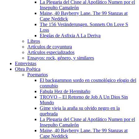
La Plegaria del Cisne al Apofático Numen por el
Insepulto Camaleón
Maine, 40 Bayberry Lane. The 99 Stanzas at
Cape Neddick
The 156 Veränderungen. Sonnets On Love S
Loss
Elegías de Asfixia A La Deriva
Libros
Artículos de coyuntura
Artículos especializados
Ensayos: rock, género, y similares
Entrevistas
Obra Poética
Poemarios
El backgammon sordo en cosmológico elogio del
connubio
Fabula Hez de Hermitaño
TROVO – El Retorno de Job A Un Dios Sin
Mundo
Gime vieja la araña su olvido negro en la
quebrada
La Plegaria del Cisne al Apofático Numen por el
Insepulto Camaleón
Maine, 40 Bayberry Lane. The 99 Stanzas at
Cape Neddick