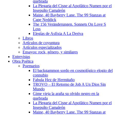
quebrada
La Plegaria del Cisne al Apofático Numen por el
Insepulto Camaleón
Maine, 40 Bayberry Lane. The 99 Stanzas at
Cape Neddick
The 156 Veränderungen. Sonnets On Love S
Loss
Elegías de Asfixia A La Deriva
Libros
Artículos de coyuntura
Artículos especializados
Ensayos: rock, género, y similares
Entrevistas
Obra Poética
Poemarios
El backgammon sordo en cosmológico elogio del
connubio
Fabula Hez de Hermitaño
TROVO – El Retorno de Job A Un Dios Sin
Mundo
Gime vieja la araña su olvido negro en la
quebrada
La Plegaria del Cisne al Apofático Numen por el
Insepulto Camaleón
Maine, 40 Bayberry Lane. The 99 Stanzas at