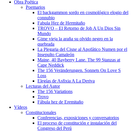
Obra Poética
Poemarios
El backgammon sordo en cosmológico elogio del
connubio
Fabula Hez de Hermitaño
TROVO – El Retorno de Job A Un Dios Sin
Mundo
Gime vieja la araña su olvido negro en la
quebrada
La Plegaria del Cisne al Apofático Numen por el
Insepulto Camaleón
Maine, 40 Bayberry Lane. The 99 Stanzas at
Cape Neddick
The 156 Veränderungen. Sonnets On Love S
Loss
Elegías de Asfixia A La Deriva
Lecturas del Autor
The 156 Variations
Trovo
Fábula hez de Eremitaño
Vídeos
Constitucionales
Conferencias, exposiciones y conversatorios
El proceso de constitución e instalación del
Congreso del Perú