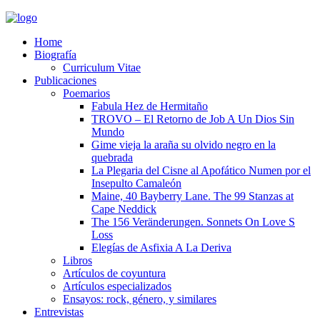
Home
Biografía
Curriculum Vitae​
Publicaciones
Poemarios
Fabula Hez de Hermitaño
TROVO – El Retorno de Job A Un Dios Sin
Mundo
Gime vieja la araña su olvido negro en la
quebrada
La Plegaria del Cisne al Apofático Numen por el
Insepulto Camaleón
Maine, 40 Bayberry Lane. The 99 Stanzas at
Cape Neddick
The 156 Veränderungen. Sonnets On Love S
Loss
Elegías de Asfixia A La Deriva
Libros
Artículos de coyuntura
Artículos especializados
Ensayos: rock, género, y similares
Entrevistas