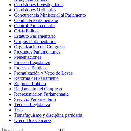
Comisiones Investigadoras
Comisiones Ordinarias
Concurrencia Ministerial al Parlamento
Conducta Parlamentaria
Control Parlamentario
Crisis Política
Estatuto Parlamentario
Grupos Parlamentarios
Organización del Congreso
Preguntas Parlamentarias
Presentaciones
Proceso Legislativo
Procesos Políticos
Promulgación y Vetos de Leyes
Reforma del Parlamento
Régimen Político
Reglamento del Congreso
Representación Parlamentaria
Servicio Parlamentario
Técnica Legislativa
Tesis
Transfuguismo y disciplina partidaria
Una o Dos Cámaras