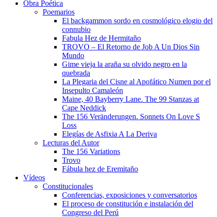
Obra Poética
Poemarios
El backgammon sordo en cosmológico elogio del
connubio
Fabula Hez de Hermitaño
TROVO – El Retorno de Job A Un Dios Sin
Mundo
Gime vieja la araña su olvido negro en la
quebrada
La Plegaria del Cisne al Apofático Numen por el
Insepulto Camaleón
Maine, 40 Bayberry Lane. The 99 Stanzas at
Cape Neddick
The 156 Veränderungen. Sonnets On Love S
Loss
Elegías de Asfixia A La Deriva
Lecturas del Autor
The 156 Variations
Trovo
Fábula hez de Eremitaño
Vídeos
Constitucionales
Conferencias, exposiciones y conversatorios
El proceso de constitución e instalación del
Congreso del Perú