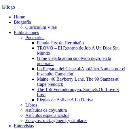
Home
Biografía
Curriculum Vitae​
Publicaciones
Poemarios
Fabula Hez de Hermitaño
TROVO – El Retorno de Job A Un Dios Sin
Mundo
Gime vieja la araña su olvido negro en la
quebrada
La Plegaria del Cisne al Apofático Numen por el
Insepulto Camaleón
Maine, 40 Bayberry Lane. The 99 Stanzas at
Cape Neddick
The 156 Veränderungen. Sonnets On Love S
Loss
Elegías de Asfixia A La Deriva
Libros
Artículos de coyuntura
Artículos especializados
Ensayos: rock, género, y similares
Entrevistas