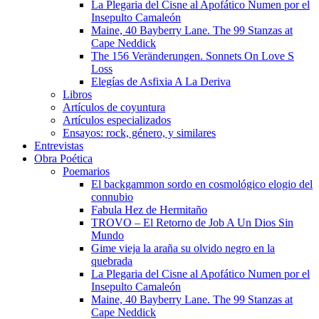
La Plegaria del Cisne al Apofático Numen por el
Insepulto Camaleón
Maine, 40 Bayberry Lane. The 99 Stanzas at
Cape Neddick
The 156 Veränderungen. Sonnets On Love S
Loss
Elegías de Asfixia A La Deriva
Libros
Artículos de coyuntura
Artículos especializados
Ensayos: rock, género, y similares
Entrevistas
Obra Poética
Poemarios
El backgammon sordo en cosmológico elogio del
connubio
Fabula Hez de Hermitaño
TROVO – El Retorno de Job A Un Dios Sin
Mundo
Gime vieja la araña su olvido negro en la
quebrada
La Plegaria del Cisne al Apofático Numen por el
Insepulto Camaleón
Maine, 40 Bayberry Lane. The 99 Stanzas at
Cape Neddick