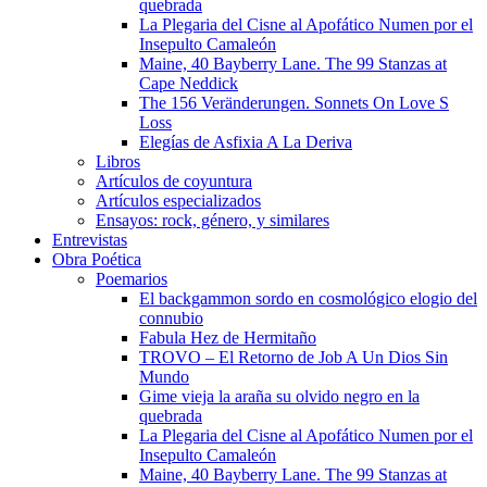
quebrada
La Plegaria del Cisne al Apofático Numen por el
Insepulto Camaleón
Maine, 40 Bayberry Lane. The 99 Stanzas at
Cape Neddick
The 156 Veränderungen. Sonnets On Love S
Loss
Elegías de Asfixia A La Deriva
Libros
Artículos de coyuntura
Artículos especializados
Ensayos: rock, género, y similares
Entrevistas
Obra Poética
Poemarios
El backgammon sordo en cosmológico elogio del
connubio
Fabula Hez de Hermitaño
TROVO – El Retorno de Job A Un Dios Sin
Mundo
Gime vieja la araña su olvido negro en la
quebrada
La Plegaria del Cisne al Apofático Numen por el
Insepulto Camaleón
Maine, 40 Bayberry Lane. The 99 Stanzas at