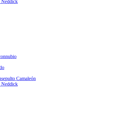
e Neddick
connubio
do
Insepulto Camaleón
e Neddick