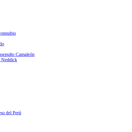
connubio
do
Insepulto Camaleón
e Neddick
eso del Perú