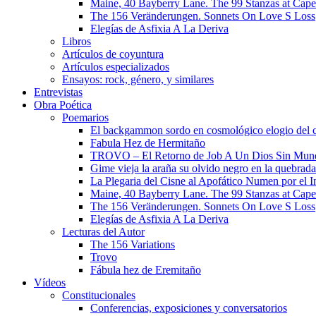
Maine, 40 Bayberry Lane. The 99 Stanzas at Cap
The 156 Veränderungen. Sonnets On Love S Loss
Elegías de Asfixia A La Deriva
Libros
Artículos de coyuntura
Artículos especializados
Ensayos: rock, género, y similares
Entrevistas
Obra Poética
Poemarios
El backgammon sordo en cosmológico elogio del 
Fabula Hez de Hermitaño
TROVO – El Retorno de Job A Un Dios Sin Mun
Gime vieja la araña su olvido negro en la quebrada
La Plegaria del Cisne al Apofático Numen por el 
Maine, 40 Bayberry Lane. The 99 Stanzas at Cap
The 156 Veränderungen. Sonnets On Love S Loss
Elegías de Asfixia A La Deriva
Lecturas del Autor
The 156 Variations
Trovo
Fábula hez de Eremitaño
Vídeos
Constitucionales
Conferencias, exposiciones y conversatorios