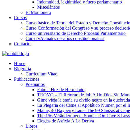
Indemnidad, legitimidad y fuero parlamentario
Misceláneos
El Montonero
Cursos
Curso básico de Teoría del Estado y Derecho Constituci
Curso Conformación del Congreso y su proceso decisori
Curso universitario de Derecho Procesal Parlamentario
Curso «Actuales desafíos constitucionales»
Contacto
Home
Biografía
Curriculum Vitae​
Publicaciones
Poemarios
Fabula Hez de Hermitaño
TROVO – El Retorno de Job A Un Dios Sin Mun
Gime vieja la araña su olvido negro en la quebrada
La Plegaria del Cisne al Apofático Numen por el 
Maine, 40 Bayberry Lane. The 99 Stanzas at Cap
The 156 Veränderungen. Sonnets On Love S Loss
Elegías de Asfixia A La Deriva
Libros