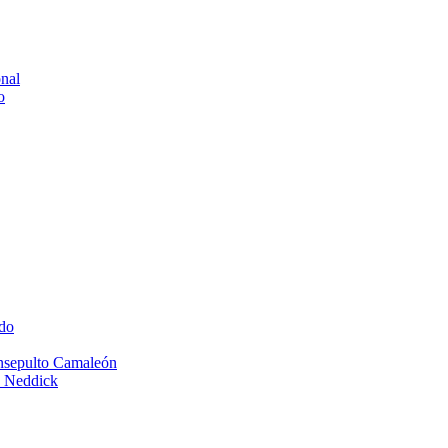
onal
o
do
Insepulto Camaleón
e Neddick