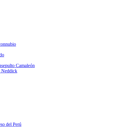
connubio
do
Insepulto Camaleón
e Neddick
eso del Perú