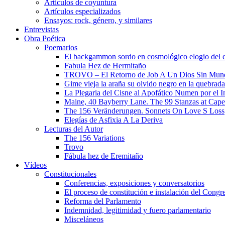
Artículos de coyuntura
Artículos especializados
Ensayos: rock, género, y similares
Entrevistas
Obra Poética
Poemarios
El backgammon sordo en cosmológico elogio del 
Fabula Hez de Hermitaño
TROVO – El Retorno de Job A Un Dios Sin Mun
Gime vieja la araña su olvido negro en la quebrada
La Plegaria del Cisne al Apofático Numen por el 
Maine, 40 Bayberry Lane. The 99 Stanzas at Cap
The 156 Veränderungen. Sonnets On Love S Loss
Elegías de Asfixia A La Deriva
Lecturas del Autor
The 156 Variations
Trovo
Fábula hez de Eremitaño
Vídeos
Constitucionales
Conferencias, exposiciones y conversatorios
El proceso de constitución e instalación del Congr
Reforma del Parlamento
Indemnidad, legitimidad y fuero parlamentario
Misceláneos