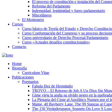
El proceso de constitución e instalación del Congr
Reforma del Parlamento
Indemnidad, legitimidad y fuero parlamentario
Misceláneos
El Montonero
Cursos
Curso básico de Teoría del Estado y Derecho Constituci
Curso Conformación del Congreso y su proceso decisori
Curso universitario de Derecho Procesal Parlamentario
Curso «Actuales desafíos constitucionales»
Contacto
Home
Biografía
Curriculum Vitae​
Publicaciones
Poemarios
Fabula Hez de Hermitaño
TROVO – El Retorno de Job A Un Dios Sin Mun
Gime vieja la araña su olvido negro en la quebrada
La Plegaria del Cisne al Apofático Numen por el 
Maine, 40 Bayberry Lane. The 99 Stanzas at Cap
The 156 Veränderungen. Sonnets On Love S Loss