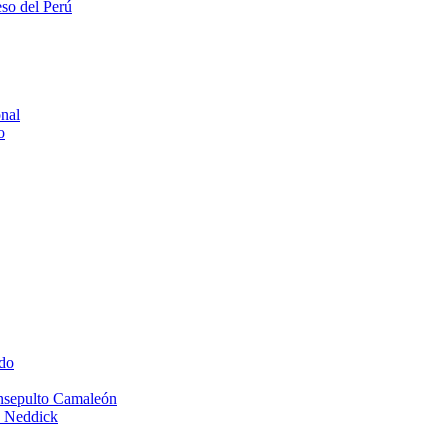
eso del Perú
onal
o
do
Insepulto Camaleón
e Neddick