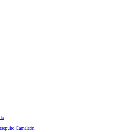
do
Insepulto Camaleón