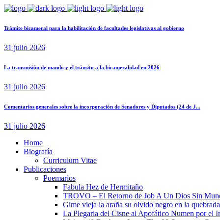
Trámite bicameral para la habilitación de facultades legislativas al gobierno
31 julio 2026
La transmisión de mando y el tránsito a la bicameralidad en 2026
31 julio 2026
Comentarios generales sobre la incorporación de Senadores y Diputados (24 de J...
31 julio 2026
Home
Biografía
Curriculum Vitae​
Publicaciones
Poemarios
Fabula Hez de Hermitaño
TROVO – El Retorno de Job A Un Dios Sin Mun
Gime vieja la araña su olvido negro en la quebrada
La Plegaria del Cisne al Apofático Numen por el 