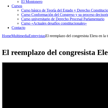
El Montonero
Cursos
Curso básico de Teoría del Estado y Derecho Constituci
Curso Conformación del Congreso y su proceso decisori
Curso universitario de Derecho Procesal Parlamentario
Curso «Actuales desafíos constitucionales»
Contacto
Home
Multimedia
Entrevistas
El reemplazo del congresista Elera en la 
El reemplazo del congresista Ele