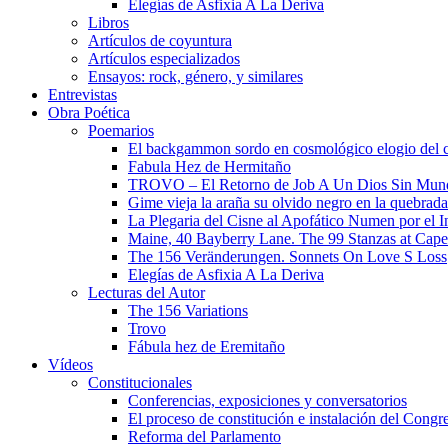
Elegías de Asfixia A La Deriva
Libros
Artículos de coyuntura
Artículos especializados
Ensayos: rock, género, y similares
Entrevistas
Obra Poética
Poemarios
El backgammon sordo en cosmológico elogio del 
Fabula Hez de Hermitaño
TROVO – El Retorno de Job A Un Dios Sin Mun
Gime vieja la araña su olvido negro en la quebrada
La Plegaria del Cisne al Apofático Numen por el 
Maine, 40 Bayberry Lane. The 99 Stanzas at Cap
The 156 Veränderungen. Sonnets On Love S Loss
Elegías de Asfixia A La Deriva
Lecturas del Autor
The 156 Variations
Trovo
Fábula hez de Eremitaño
Vídeos
Constitucionales
Conferencias, exposiciones y conversatorios
El proceso de constitución e instalación del Congr
Reforma del Parlamento