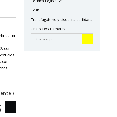
Técnica Legislativa
Tesis
Transfuguismo y disciplina partidaria
Una o Dos Cámaras
rtir de mi
12, con
 estudios
s con
iones
iente
n
)