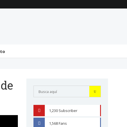
La transmisión de
Comentarios generales
mando y el tránsito a la
sobre la incorporación
bicameralidad en 2026
de Senadores y
Diputados (24 de J...
31 julio 2026
31 julio 2026
cto
 de
1,230
Subscriber
YOUTUBE
1,568
Fans
FACEBOOK