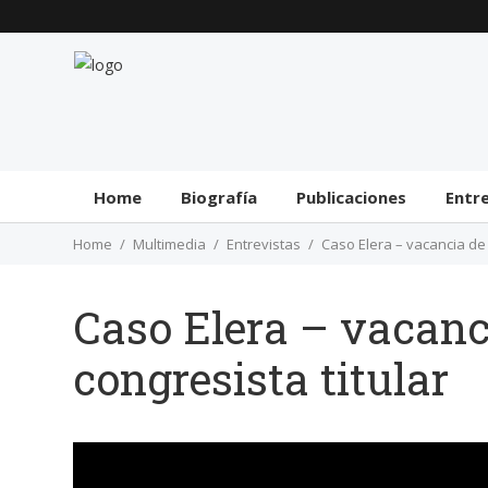
Home
Biografía
Publicaciones
Entr
Home
Multimedia
Entrevistas
Caso Elera – vacancia de 
Caso Elera – vacanci
congresista titular