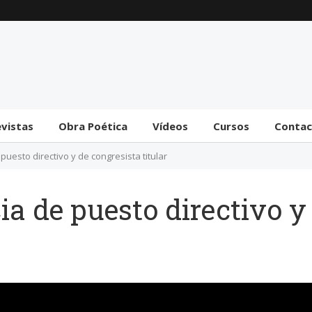
Trámite bicameral para
la habilitación de
facultades legislativas
al gobierno
31 julio 2026
evistas
Obra Poética
Vídeos
Cursos
Conta
puesto directivo y de congresista titular
a de puesto directivo y