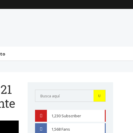
La transmisión de
Comentarios generales
mando y el tránsito a la
sobre la incorporación
bicameralidad en 2026
de Senadores y
Diputados (24 de J...
31 julio 2026
31 julio 2026
cto
021
nte
1,230
Subscriber
YOUTUBE
1,568
Fans
FACEBOOK