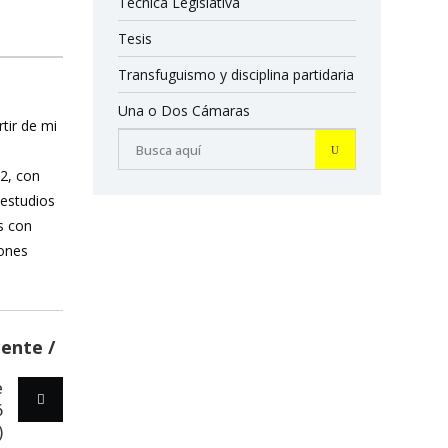
Técnica Legislativa
Tesis
Transfuguismo y disciplina partidaria
Una o Dos Cámaras
rtir de mi
12, con
 estudios
s con
iones
iente
e
6
)