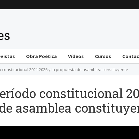
Trámite bicameral para
la habilitación de
facultades legislativas
al gobierno
31 julio 2026
evistas
Obra Poética
Vídeos
Cursos
Conta
do constitucional 2021 2026 y la propuesta de asamblea constituyente
período constitucional 2
 de asamblea constituye