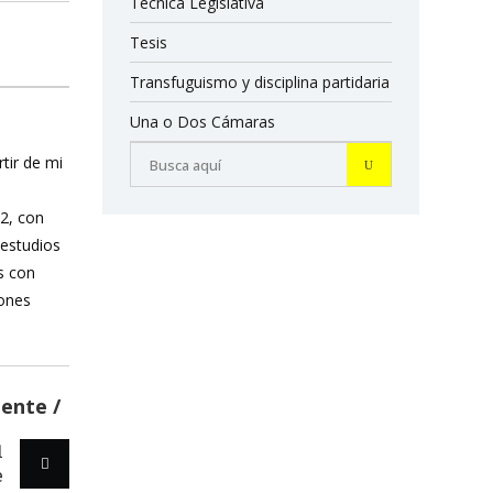
Técnica Legislativa
Tesis
Transfuguismo y disciplina partidaria
Una o Dos Cámaras
rtir de mi
12, con
 estudios
s con
iones
iente
1
e