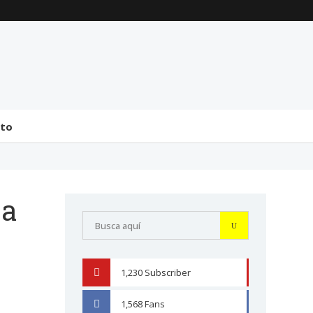
La transmisión de
Comentarios generales
mando y el tránsito a la
sobre la incorporación
bicameralidad en 2026
de Senadores y
Diputados (24 de J...
31 julio 2026
31 julio 2026
cto
sa
1,230
Subscriber
YOUTUBE
1,568
Fans
FACEBOOK