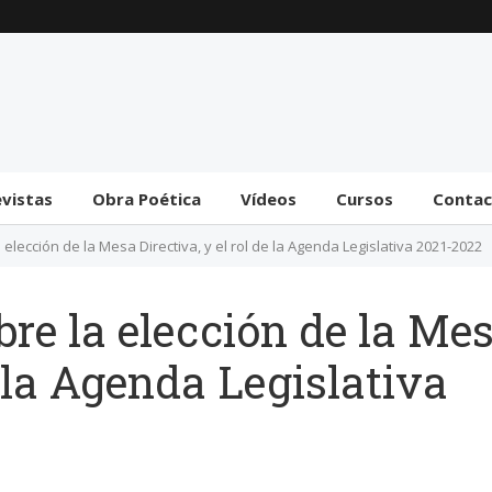
Trámite bicameral para
la habilitación de
facultades legislativas
al gobierno
31 julio 2026
evistas
Obra Poética
Vídeos
Cursos
Conta
 elección de la Mesa Directiva, y el rol de la Agenda Legislativa 2021-2022
re la elección de la Me
e la Agenda Legislativa