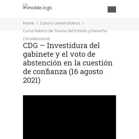
Home
Cursos universitarios
Curso básico de Teoría del Estado y Derecho
Constitucional
CDG – Investidura del
gabinete y el voto de
CDG – Investidura del gabinete y el voto de
abstención en la cuestión
abstención en la cuestión de confianza (16
de confianza (16 agosto
agosto 2021)
2021)