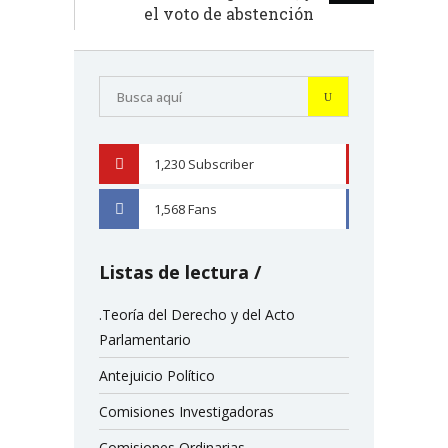
el voto de abstención
1,230
Subscriber
YOUTUBE
1,568
Fans
FACEBOOK
Listas de lectura
.Teoría del Derecho y del Acto
Parlamentario
Antejuicio Político
Comisiones Investigadoras
Comisiones Ordinarias