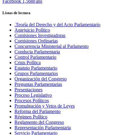
Facebook
1,568
Fans
Listas de lectura
.Teoría del Derecho y del Acto Parlamentario
Antejuicio Político
Comisiones Investigadoras
Comisiones Ordinarias
Concurrencia Ministerial al Parlamento
Conducta Parlamentaria
Control Parlamentario
Crisis Política
Estatuto Parlamentario
Grupos Parlamentarios
Organización del Congreso
Preguntas Parlamentarias
Presentaciones
Proceso Legislativo
Procesos Políticos
Promulgación y Vetos de Leyes
Reforma del Parlamento
Régimen Político
Reglamento del Congreso
Representación Parlamentaria
Servicio Parlamentario