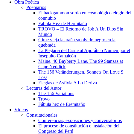
Obra Poética
Poemarios
El backgammon sordo en cosmológico elogio del
connubio
Fabula Hez de Hermitaño
TROVO – El Retorno de Job A Un Dios Sin
Mundo
Gime vieja la araña su olvido negro en la
quebrada
La Plegaria del Cisne al Apofático Numen por el
Insepulto Camaleón
Maine, 40 Bayberry Lane. The 99 Stanzas at
Cape Neddick
The 156 Veränderungen. Sonnets On Love S
Loss
Elegías de Asfixia A La Deriva
Lecturas del Autor
The 156 Variations
Trovo
Fábula hez de Eremitaño
Vídeos
Constitucionales
Conferencias, exposiciones y conversatorios
El proceso de constitución e instalación del
Congreso del Perú