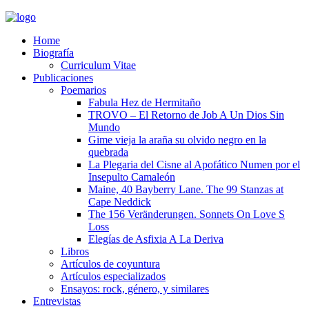
Home
Biografía
Curriculum Vitae​
Publicaciones
Poemarios
Fabula Hez de Hermitaño
TROVO – El Retorno de Job A Un Dios Sin
Mundo
Gime vieja la araña su olvido negro en la
quebrada
La Plegaria del Cisne al Apofático Numen por el
Insepulto Camaleón
Maine, 40 Bayberry Lane. The 99 Stanzas at
Cape Neddick
The 156 Veränderungen. Sonnets On Love S
Loss
Elegías de Asfixia A La Deriva
Libros
Artículos de coyuntura
Artículos especializados
Ensayos: rock, género, y similares
Entrevistas