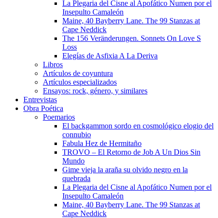
La Plegaria del Cisne al Apofático Numen por el
Insepulto Camaleón
Maine, 40 Bayberry Lane. The 99 Stanzas at
Cape Neddick
The 156 Veränderungen. Sonnets On Love S
Loss
Elegías de Asfixia A La Deriva
Libros
Artículos de coyuntura
Artículos especializados
Ensayos: rock, género, y similares
Entrevistas
Obra Poética
Poemarios
El backgammon sordo en cosmológico elogio del
connubio
Fabula Hez de Hermitaño
TROVO – El Retorno de Job A Un Dios Sin
Mundo
Gime vieja la araña su olvido negro en la
quebrada
La Plegaria del Cisne al Apofático Numen por el
Insepulto Camaleón
Maine, 40 Bayberry Lane. The 99 Stanzas at
Cape Neddick