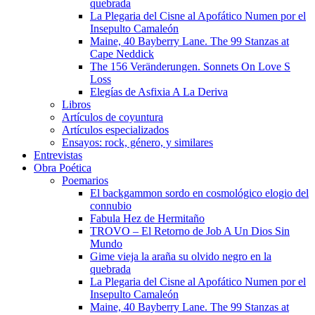
quebrada
La Plegaria del Cisne al Apofático Numen por el
Insepulto Camaleón
Maine, 40 Bayberry Lane. The 99 Stanzas at
Cape Neddick
The 156 Veränderungen. Sonnets On Love S
Loss
Elegías de Asfixia A La Deriva
Libros
Artículos de coyuntura
Artículos especializados
Ensayos: rock, género, y similares
Entrevistas
Obra Poética
Poemarios
El backgammon sordo en cosmológico elogio del
connubio
Fabula Hez de Hermitaño
TROVO – El Retorno de Job A Un Dios Sin
Mundo
Gime vieja la araña su olvido negro en la
quebrada
La Plegaria del Cisne al Apofático Numen por el
Insepulto Camaleón
Maine, 40 Bayberry Lane. The 99 Stanzas at