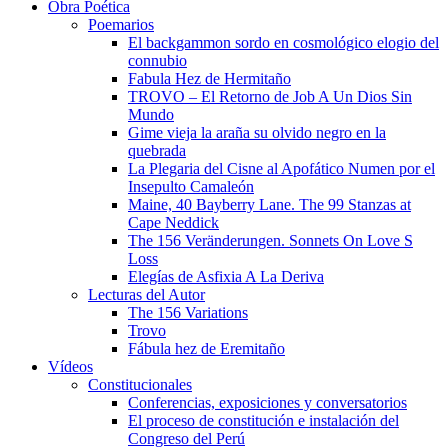
Obra Poética
Poemarios
El backgammon sordo en cosmológico elogio del
connubio
Fabula Hez de Hermitaño
TROVO – El Retorno de Job A Un Dios Sin
Mundo
Gime vieja la araña su olvido negro en la
quebrada
La Plegaria del Cisne al Apofático Numen por el
Insepulto Camaleón
Maine, 40 Bayberry Lane. The 99 Stanzas at
Cape Neddick
The 156 Veränderungen. Sonnets On Love S
Loss
Elegías de Asfixia A La Deriva
Lecturas del Autor
The 156 Variations
Trovo
Fábula hez de Eremitaño
Vídeos
Constitucionales
Conferencias, exposiciones y conversatorios
El proceso de constitución e instalación del
Congreso del Perú