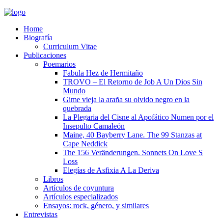
Home
Biografía
Curriculum Vitae​
Publicaciones
Poemarios
Fabula Hez de Hermitaño
TROVO – El Retorno de Job A Un Dios Sin
Mundo
Gime vieja la araña su olvido negro en la
quebrada
La Plegaria del Cisne al Apofático Numen por el
Insepulto Camaleón
Maine, 40 Bayberry Lane. The 99 Stanzas at
Cape Neddick
The 156 Veränderungen. Sonnets On Love S
Loss
Elegías de Asfixia A La Deriva
Libros
Artículos de coyuntura
Artículos especializados
Ensayos: rock, género, y similares
Entrevistas