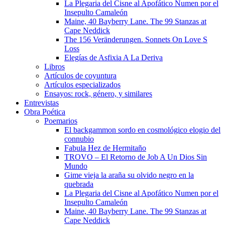
La Plegaria del Cisne al Apofático Numen por el
Insepulto Camaleón
Maine, 40 Bayberry Lane. The 99 Stanzas at
Cape Neddick
The 156 Veränderungen. Sonnets On Love S
Loss
Elegías de Asfixia A La Deriva
Libros
Artículos de coyuntura
Artículos especializados
Ensayos: rock, género, y similares
Entrevistas
Obra Poética
Poemarios
El backgammon sordo en cosmológico elogio del
connubio
Fabula Hez de Hermitaño
TROVO – El Retorno de Job A Un Dios Sin
Mundo
Gime vieja la araña su olvido negro en la
quebrada
La Plegaria del Cisne al Apofático Numen por el
Insepulto Camaleón
Maine, 40 Bayberry Lane. The 99 Stanzas at
Cape Neddick