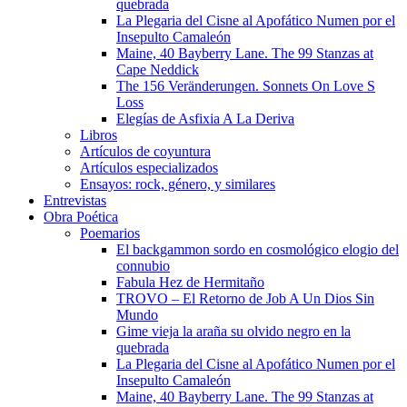
quebrada
La Plegaria del Cisne al Apofático Numen por el
Insepulto Camaleón
Maine, 40 Bayberry Lane. The 99 Stanzas at
Cape Neddick
The 156 Veränderungen. Sonnets On Love S
Loss
Elegías de Asfixia A La Deriva
Libros
Artículos de coyuntura
Artículos especializados
Ensayos: rock, género, y similares
Entrevistas
Obra Poética
Poemarios
El backgammon sordo en cosmológico elogio del
connubio
Fabula Hez de Hermitaño
TROVO – El Retorno de Job A Un Dios Sin
Mundo
Gime vieja la araña su olvido negro en la
quebrada
La Plegaria del Cisne al Apofático Numen por el
Insepulto Camaleón
Maine, 40 Bayberry Lane. The 99 Stanzas at