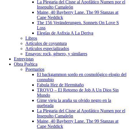
La Plegaria del Cisne al Apofático Numen por el
Insepulto Camaleón
Maine, 40 Bayberry Lane. The 99 Stanzas at
Cape Neddick
The 156 Veränderungen. Sonnets On Love S
Loss
Elegías de Asfixia A La Deriva
Libros
Artículos de coyuntura
Artículos especializados
Ensayos: rock, género, y similares
Entrevistas
Obra Poética
Poemarios
El backgammon sordo en cosmológico elogio del
connubio
Fabula Hez de Hermitaño
TROVO – El Retorno de Job A Un Dios Sin
Mundo
Gime vieja la araña su olvido negro en la
quebrada
La Plegaria del Cisne al Apofático Numen por el
Insepulto Camaleón
Maine, 40 Bayberry Lane. The 99 Stanzas at
Cape Neddick