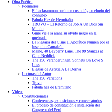
Obra Poética
Poemarios
El backgammon sordo en cosmológico elogio del
connubio
Fabula Hez de Hermitaño
TROVO – El Retorno de Job A Un Dios Sin
Mundo
Gime vieja la araña su olvido negro en la
quebrada
La Plegaria del Cisne al Apofático Numen por el
Insepulto Camaleón
Maine, 40 Bayberry Lane. The 99 Stanzas at
Cape Neddick
The 156 Veränderungen. Sonnets On Love S
Loss
Elegías de Asfixia A La Deriva
Lecturas del Autor
The 156 Variations
Trovo
Fábula hez de Eremitaño
Vídeos
Constitucionales
Conferencias, exposiciones y conversatorios
El proceso de constitución e instalación del
Congreso del Perú