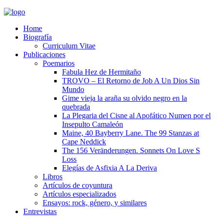
Home
Biografía
Curriculum Vitae​
Publicaciones
Poemarios
Fabula Hez de Hermitaño
TROVO – El Retorno de Job A Un Dios Sin
Mundo
Gime vieja la araña su olvido negro en la
quebrada
La Plegaria del Cisne al Apofático Numen por el
Insepulto Camaleón
Maine, 40 Bayberry Lane. The 99 Stanzas at
Cape Neddick
The 156 Veränderungen. Sonnets On Love S
Loss
Elegías de Asfixia A La Deriva
Libros
Artículos de coyuntura
Artículos especializados
Ensayos: rock, género, y similares
Entrevistas