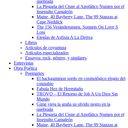
quebrada
La Plegaria del Cisne al Apofático Numen por el
Insepulto Camaleón
Maine, 40 Bayberry Lane. The 99 Stanzas at
Cape Neddick
The 156 Veränderungen. Sonnets On Love S
Loss
Elegías de Asfixia A La Deriva
Libros
Artículos de coyuntura
Artículos especializados
Ensayos: rock, género, y similares
Entrevistas
Obra Poética
Poemarios
El backgammon sordo en cosmológico elogio del
connubio
Fabula Hez de Hermitaño
TROVO – El Retorno de Job A Un Dios Sin
Mundo
Gime vieja la araña su olvido negro en la
quebrada
La Plegaria del Cisne al Apofático Numen por el
Insepulto Camaleón
Maine, 40 Bayberry Lane. The 99 Stanzas at