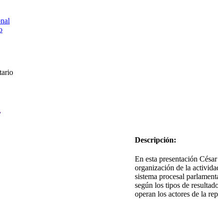
onal
o
tario
o
Descripción:
En esta presentación César
organización de la activida
sistema procesal parlament
según los tipos de resulta
operan los actores de la re