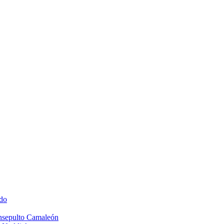
do
Insepulto Camaleón