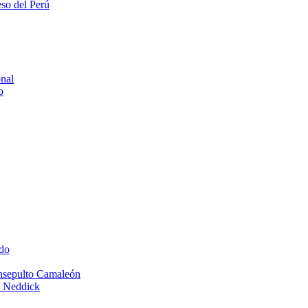
eso del Perú
onal
o
do
Insepulto Camaleón
e Neddick