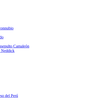
connubio
do
Insepulto Camaleón
e Neddick
eso del Perú