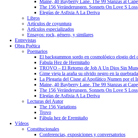
Maine, 40 Bayberry Lane. The 99 Stanzas at Cap
The 156 Veränderungen. Sonnets On Love S Loss
Elegías de Asfixia A La Deriva
Libros
Artículos de coyuntura
Artículos especializados
Ensayos: rock, género, y similares
Entrevistas
Obra Poética
Poemarios
El backgammon sordo en cosmológico elogio del 
Fabula Hez de Hermitaño
TROVO – El Retorno de Job A Un Dios Sin Mun
Gime vieja la araña su olvido negro en la quebrada
La Plegaria del Cisne al Apofático Numen por el 
Maine, 40 Bayberry Lane. The 99 Stanzas at Cap
The 156 Veränderungen. Sonnets On Love S Loss
Elegías de Asfixia A La Deriva
Lecturas del Autor
The 156 Variations
Trovo
Fábula hez de Eremitaño
Vídeos
Constitucionales
Conferencias, exposiciones y conversatorios