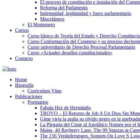
El proceso de constitución e instalación del Congr
Reforma del Parlamento
Indemnidad, legitimidad y fuero parlamentario
Misceláneos
El Montonero
Cursos
Curso básico de Teoría del Estado y Derecho Constituci
Curso Conformación del Congreso y su proceso decisori
Curso universitario de Derecho Procesal Parlamentario
Curso «Actuales desafíos constitucionales»
Contacto
Home
Biografía
Curriculum Vitae​
Publicaciones
Poemarios
Fabula Hez de Hermitaño
TROVO – El Retorno de Job A Un Dios Sin Mun
Gime vieja la araña su olvido negro en la quebrada
La Plegaria del Cisne al Apofático Numen por el 
Maine, 40 Bayberry Lane. The 99 Stanzas at Cap
The 156 Veränderungen. Sonnets On Love S Loss