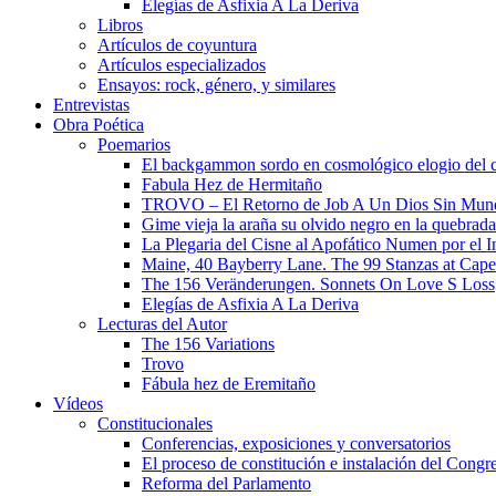
Elegías de Asfixia A La Deriva
Libros
Artículos de coyuntura
Artículos especializados
Ensayos: rock, género, y similares
Entrevistas
Obra Poética
Poemarios
El backgammon sordo en cosmológico elogio del 
Fabula Hez de Hermitaño
TROVO – El Retorno de Job A Un Dios Sin Mun
Gime vieja la araña su olvido negro en la quebrada
La Plegaria del Cisne al Apofático Numen por el 
Maine, 40 Bayberry Lane. The 99 Stanzas at Cap
The 156 Veränderungen. Sonnets On Love S Loss
Elegías de Asfixia A La Deriva
Lecturas del Autor
The 156 Variations
Trovo
Fábula hez de Eremitaño
Vídeos
Constitucionales
Conferencias, exposiciones y conversatorios
El proceso de constitución e instalación del Congr
Reforma del Parlamento