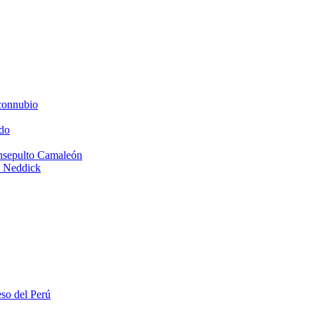
connubio
do
Insepulto Camaleón
e Neddick
eso del Perú