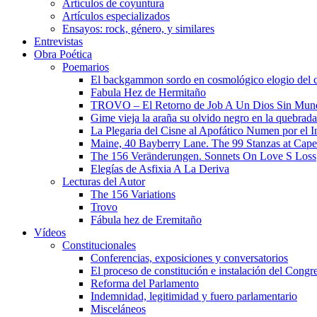
Artículos de coyuntura
Artículos especializados
Ensayos: rock, género, y similares
Entrevistas
Obra Poética
Poemarios
El backgammon sordo en cosmológico elogio del 
Fabula Hez de Hermitaño
TROVO – El Retorno de Job A Un Dios Sin Mun
Gime vieja la araña su olvido negro en la quebrada
La Plegaria del Cisne al Apofático Numen por el 
Maine, 40 Bayberry Lane. The 99 Stanzas at Cap
The 156 Veränderungen. Sonnets On Love S Loss
Elegías de Asfixia A La Deriva
Lecturas del Autor
The 156 Variations
Trovo
Fábula hez de Eremitaño
Vídeos
Constitucionales
Conferencias, exposiciones y conversatorios
El proceso de constitución e instalación del Congr
Reforma del Parlamento
Indemnidad, legitimidad y fuero parlamentario
Misceláneos