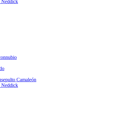
e Neddick
connubio
do
Insepulto Camaleón
e Neddick