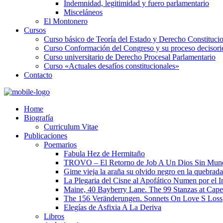
Indemnidad, legitimidad y fuero parlamentario
Misceláneos
El Montonero
Cursos
Curso básico de Teoría del Estado y Derecho Constituci
Curso Conformación del Congreso y su proceso decisori
Curso universitario de Derecho Procesal Parlamentario
Curso «Actuales desafíos constitucionales»
Contacto
Home
Biografía
Curriculum Vitae​
Publicaciones
Poemarios
Fabula Hez de Hermitaño
TROVO – El Retorno de Job A Un Dios Sin Mun
Gime vieja la araña su olvido negro en la quebrada
La Plegaria del Cisne al Apofático Numen por el 
Maine, 40 Bayberry Lane. The 99 Stanzas at Cap
The 156 Veränderungen. Sonnets On Love S Loss
Elegías de Asfixia A La Deriva
Libros