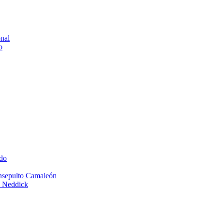
onal
o
do
Insepulto Camaleón
e Neddick