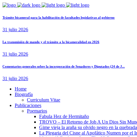
Trámite bicameral para la habilitación de facultades legislativas al gobierno
31 julio 2026
La transmisión de mando y el tránsito a la bicameralidad en 2026
31 julio 2026
Comentarios generales sobre la incorporación de Senadores y Diputados (24 de J...
31 julio 2026
Home
Biografía
Curriculum Vitae​
Publicaciones
Poemarios
Fabula Hez de Hermitaño
TROVO – El Retorno de Job A Un Dios Sin Mun
Gime vieja la araña su olvido negro en la quebrada
La Plegaria del Cisne al Apofático Numen por el 