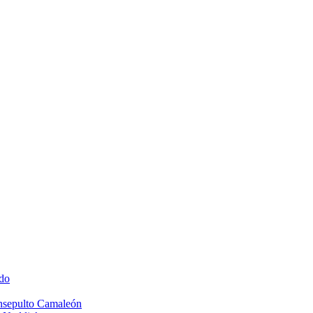
do
Insepulto Camaleón