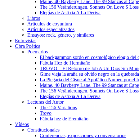
Maine, 40 Bayberry Lane. The 99 Stanzas at Cap
The 156 Veränderungen. Sonnets On Love S Loss
Elegías de Asfixia A La Deriva
Libros
Artículos de coyuntura
Artículos especializados
Ensayos: rock, género, y similares
Entrevistas
Obra Poética
Poemarios
El backgammon sordo en cosmológico elogio del 
Fabula Hez de Hermitaño
TROVO – El Retorno de Job A Un Dios Sin Mun
Gime vieja la araña su olvido negro en la quebrada
La Plegaria del Cisne al Apofático Numen por el 
Maine, 40 Bayberry Lane. The 99 Stanzas at Cap
The 156 Veränderungen. Sonnets On Love S Loss
Elegías de Asfixia A La Deriva
Lecturas del Autor
The 156 Variations
Trovo
Fábula hez de Eremitaño
Vídeos
Constitucionales
Conferencias, exposiciones y conversatorios