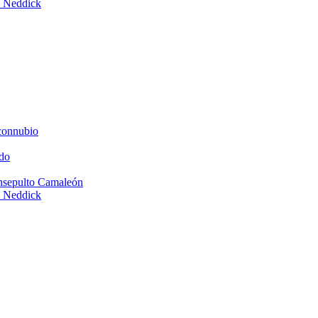
e Neddick
connubio
do
Insepulto Camaleón
e Neddick