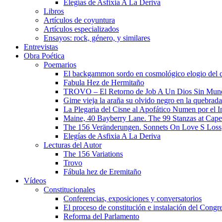
Elegías de Asfixia A La Deriva
Libros
Artículos de coyuntura
Artículos especializados
Ensayos: rock, género, y similares
Entrevistas
Obra Poética
Poemarios
El backgammon sordo en cosmológico elogio del 
Fabula Hez de Hermitaño
TROVO – El Retorno de Job A Un Dios Sin Mun
Gime vieja la araña su olvido negro en la quebrada
La Plegaria del Cisne al Apofático Numen por el 
Maine, 40 Bayberry Lane. The 99 Stanzas at Cap
The 156 Veränderungen. Sonnets On Love S Loss
Elegías de Asfixia A La Deriva
Lecturas del Autor
The 156 Variations
Trovo
Fábula hez de Eremitaño
Vídeos
Constitucionales
Conferencias, exposiciones y conversatorios
El proceso de constitución e instalación del Congr
Reforma del Parlamento