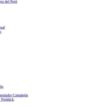
eso del Perú
onal
o
do
Insepulto Camaleón
e Neddick