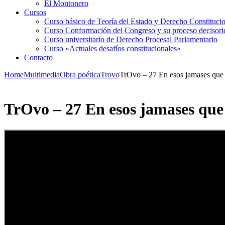
El Montonero
Cursos
Curso básico de Teoría del Estado y Derecho Constituci
Curso Conformación del Congreso y su proceso decisori
Curso universitario de Derecho Procesal Parlamentario
Curso «Actuales desafíos constitucionales»
Contacto
Home
Multimedia
Obra poética
Trovo
TrOvo – 27 En esos jamases que 
TrOvo – 27 En esos jamases que