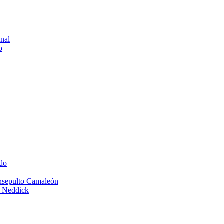
onal
o
do
Insepulto Camaleón
e Neddick