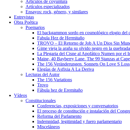
Artículos de coyuntura
Artículos especializados
Ensayos: rock, género, y similares
Entrevistas
Obra Poética
Poemarios
El backgammon sordo en cosmológico elogio del 
Fabula Hez de Hermitaño
TROVO – El Retorno de Job A Un Dios Sin Mun
Gime vieja la araña su olvido negro en la quebrada
La Plegaria del Cisne al Apofático Numen por el 
Maine, 40 Bayberry Lane. The 99 Stanzas at Cap
The 156 Veränderungen. Sonnets On Love S Loss
Elegías de Asfixia A La Deriva
Lecturas del Autor
The 156 Variations
Trovo
Fábula hez de Eremitaño
Vídeos
Constitucionales
Conferencias, exposiciones y conversatorios
El proceso de constitución e instalación del Congr
Reforma del Parlamento
Indemnidad, legitimidad y fuero parlamentario
Misceláneos