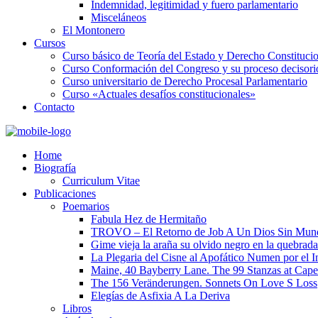
Indemnidad, legitimidad y fuero parlamentario
Misceláneos
El Montonero
Cursos
Curso básico de Teoría del Estado y Derecho Constituci
Curso Conformación del Congreso y su proceso decisori
Curso universitario de Derecho Procesal Parlamentario
Curso «Actuales desafíos constitucionales»
Contacto
Home
Biografía
Curriculum Vitae​
Publicaciones
Poemarios
Fabula Hez de Hermitaño
TROVO – El Retorno de Job A Un Dios Sin Mun
Gime vieja la araña su olvido negro en la quebrada
La Plegaria del Cisne al Apofático Numen por el 
Maine, 40 Bayberry Lane. The 99 Stanzas at Cap
The 156 Veränderungen. Sonnets On Love S Loss
Elegías de Asfixia A La Deriva
Libros