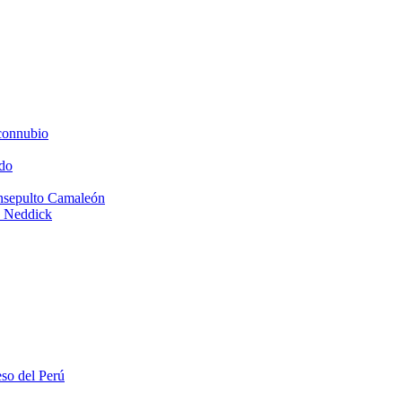
connubio
do
Insepulto Camaleón
e Neddick
eso del Perú