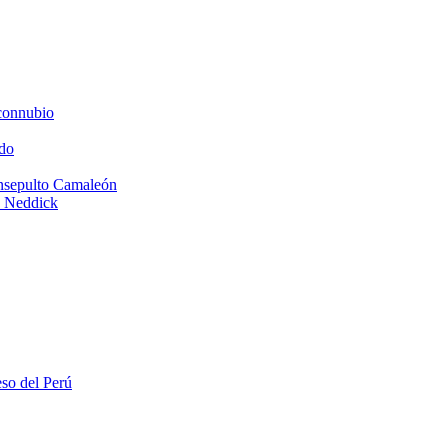
connubio
do
Insepulto Camaleón
e Neddick
eso del Perú