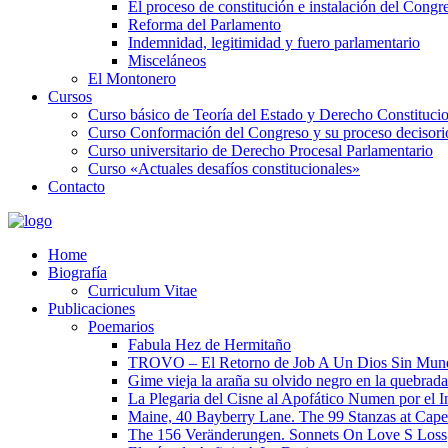
El proceso de constitución e instalación del Congr
Reforma del Parlamento
Indemnidad, legitimidad y fuero parlamentario
Misceláneos
El Montonero
Cursos
Curso básico de Teoría del Estado y Derecho Constituci
Curso Conformación del Congreso y su proceso decisori
Curso universitario de Derecho Procesal Parlamentario
Curso «Actuales desafíos constitucionales»
Contacto
Home
Biografía
Curriculum Vitae​
Publicaciones
Poemarios
Fabula Hez de Hermitaño
TROVO – El Retorno de Job A Un Dios Sin Mun
Gime vieja la araña su olvido negro en la quebrada
La Plegaria del Cisne al Apofático Numen por el 
Maine, 40 Bayberry Lane. The 99 Stanzas at Cap
The 156 Veränderungen. Sonnets On Love S Loss