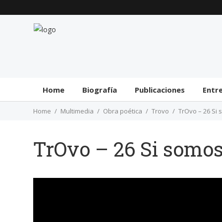
Home
Biografía
Publicaciones
Entr
Home
Multimedia
Obra poética
Trovo
TrOvo – 26 Si
TrOvo – 26 Si somos