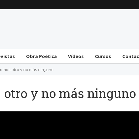
Trámite bicameral para
la habilitación de
facultades legislativas
al gobierno
31 julio 2026
evistas
Obra Poética
Vídeos
Cursos
Conta
 somos otro y no más ninguno
 otro y no más ninguno