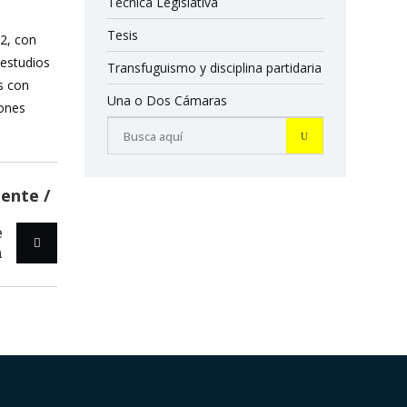
Técnica Legislativa
Tesis
12, con
 estudios
Transfuguismo y disciplina partidaria
s con
Una o Dos Cámaras
iones
iente
e
n