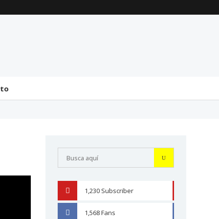
La transmisión de
Comentarios generales
mando y el tránsito a la
sobre la incorporación
bicameralidad en 2026
de Senadores y
Diputados (24 de J...
31 julio 2026
31 julio 2026
cto
1,230
Subscriber
YOUTUBE
1,568
Fans
FACEBOOK