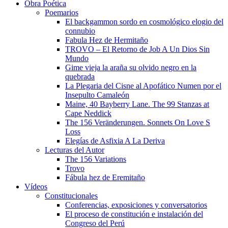
Obra Poética
Poemarios
El backgammon sordo en cosmológico elogio del
connubio
Fabula Hez de Hermitaño
TROVO – El Retorno de Job A Un Dios Sin
Mundo
Gime vieja la araña su olvido negro en la
quebrada
La Plegaria del Cisne al Apofático Numen por el
Insepulto Camaleón
Maine, 40 Bayberry Lane. The 99 Stanzas at
Cape Neddick
The 156 Veränderungen. Sonnets On Love S
Loss
Elegías de Asfixia A La Deriva
Lecturas del Autor
The 156 Variations
Trovo
Fábula hez de Eremitaño
Vídeos
Constitucionales
Conferencias, exposiciones y conversatorios
El proceso de constitución e instalación del
Congreso del Perú