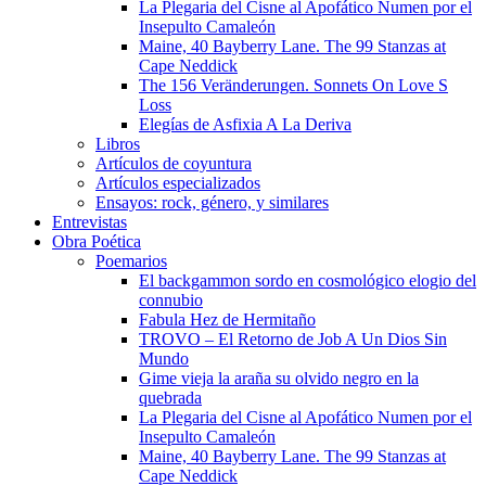
La Plegaria del Cisne al Apofático Numen por el
Insepulto Camaleón
Maine, 40 Bayberry Lane. The 99 Stanzas at
Cape Neddick
The 156 Veränderungen. Sonnets On Love S
Loss
Elegías de Asfixia A La Deriva
Libros
Artículos de coyuntura
Artículos especializados
Ensayos: rock, género, y similares
Entrevistas
Obra Poética
Poemarios
El backgammon sordo en cosmológico elogio del
connubio
Fabula Hez de Hermitaño
TROVO – El Retorno de Job A Un Dios Sin
Mundo
Gime vieja la araña su olvido negro en la
quebrada
La Plegaria del Cisne al Apofático Numen por el
Insepulto Camaleón
Maine, 40 Bayberry Lane. The 99 Stanzas at
Cape Neddick