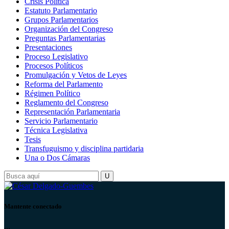
Crisis Política
Estatuto Parlamentario
Grupos Parlamentarios
Organización del Congreso
Preguntas Parlamentarias
Presentaciones
Proceso Legislativo
Procesos Políticos
Promulgación y Vetos de Leyes
Reforma del Parlamento
Régimen Político
Reglamento del Congreso
Representación Parlamentaria
Servicio Parlamentario
Técnica Legislativa
Tesis
Transfuguismo y disciplina partidaria
Una o Dos Cámaras
Mantente conectado
...