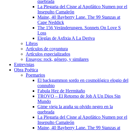
quebrada
La Plegaria del Cisne al Apofático Numen por el
Insepulto Camaleón
Maine, 40 Bayberry Lane. The 99 Stanzas at
Cape Neddick
The 156 Veränderungen. Sonnets On Love S
Loss
Elegías de Asfixia A La Deriva
Libros
Artículos de coyuntura
Artículos especializados
Ensayos: rock, género, y similares
Entrevistas
Obra Poética
Poemarios
El backgammon sordo en cosmológico elogio del
connubio
Fabula Hez de Hermitaño
TROVO – El Retorno de Job A Un Dios Sin
Mundo
Gime vieja la araña su olvido negro en la
quebrada
La Plegaria del Cisne al Apofático Numen por el
Insepulto Camaleón
Maine, 40 Bayberry Lane. The 99 Stanzas at