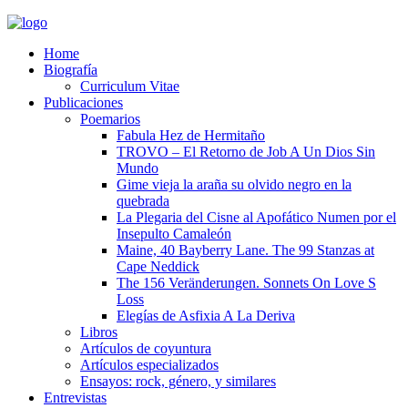
Home
Biografía
Curriculum Vitae​
Publicaciones
Poemarios
Fabula Hez de Hermitaño
TROVO – El Retorno de Job A Un Dios Sin
Mundo
Gime vieja la araña su olvido negro en la
quebrada
La Plegaria del Cisne al Apofático Numen por el
Insepulto Camaleón
Maine, 40 Bayberry Lane. The 99 Stanzas at
Cape Neddick
The 156 Veränderungen. Sonnets On Love S
Loss
Elegías de Asfixia A La Deriva
Libros
Artículos de coyuntura
Artículos especializados
Ensayos: rock, género, y similares
Entrevistas