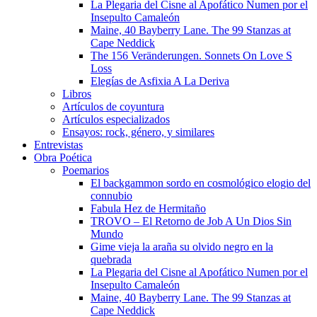
La Plegaria del Cisne al Apofático Numen por el
Insepulto Camaleón
Maine, 40 Bayberry Lane. The 99 Stanzas at
Cape Neddick
The 156 Veränderungen. Sonnets On Love S
Loss
Elegías de Asfixia A La Deriva
Libros
Artículos de coyuntura
Artículos especializados
Ensayos: rock, género, y similares
Entrevistas
Obra Poética
Poemarios
El backgammon sordo en cosmológico elogio del
connubio
Fabula Hez de Hermitaño
TROVO – El Retorno de Job A Un Dios Sin
Mundo
Gime vieja la araña su olvido negro en la
quebrada
La Plegaria del Cisne al Apofático Numen por el
Insepulto Camaleón
Maine, 40 Bayberry Lane. The 99 Stanzas at
Cape Neddick