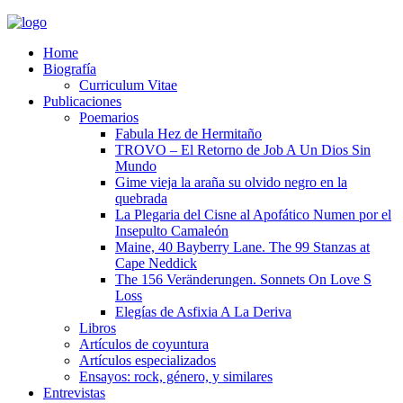
Home
Biografía
Curriculum Vitae​
Publicaciones
Poemarios
Fabula Hez de Hermitaño
TROVO – El Retorno de Job A Un Dios Sin
Mundo
Gime vieja la araña su olvido negro en la
quebrada
La Plegaria del Cisne al Apofático Numen por el
Insepulto Camaleón
Maine, 40 Bayberry Lane. The 99 Stanzas at
Cape Neddick
The 156 Veränderungen. Sonnets On Love S
Loss
Elegías de Asfixia A La Deriva
Libros
Artículos de coyuntura
Artículos especializados
Ensayos: rock, género, y similares
Entrevistas