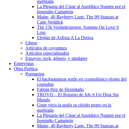
quebrada
La Plegaria del Cisne al Apofático Numen por el
Insepulto Camaleón
Maine, 40 Bayberry Lane. The 99 Stanzas at
Cape Neddick
The 156 Veränderungen. Sonnets On Love S
Loss
Elegías de Asfixia A La Deriva
Libros
Artículos de coyuntura
Artículos especializados
Ensayos: rock, género, y similares
Entrevistas
Obra Poética
Poemarios
El backgammon sordo en cosmológico elogio del
connubio
Fabula Hez de Hermitaño
TROVO – El Retorno de Job A Un Dios Sin
Mundo
Gime vieja la araña su olvido negro en la
quebrada
La Plegaria del Cisne al Apofático Numen por el
Insepulto Camaleón
Maine, 40 Bayberry Lane. The 99 Stanzas at