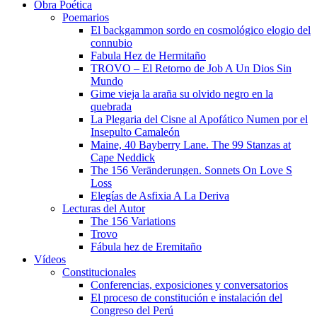
Obra Poética
Poemarios
El backgammon sordo en cosmológico elogio del
connubio
Fabula Hez de Hermitaño
TROVO – El Retorno de Job A Un Dios Sin
Mundo
Gime vieja la araña su olvido negro en la
quebrada
La Plegaria del Cisne al Apofático Numen por el
Insepulto Camaleón
Maine, 40 Bayberry Lane. The 99 Stanzas at
Cape Neddick
The 156 Veränderungen. Sonnets On Love S
Loss
Elegías de Asfixia A La Deriva
Lecturas del Autor
The 156 Variations
Trovo
Fábula hez de Eremitaño
Vídeos
Constitucionales
Conferencias, exposiciones y conversatorios
El proceso de constitución e instalación del
Congreso del Perú