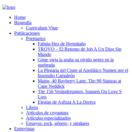
Home
Biografía
Curriculum Vitae​
Publicaciones
Poemarios
Fabula Hez de Hermitaño
TROVO – El Retorno de Job A Un Dios Sin
Mundo
Gime vieja la araña su olvido negro en la
quebrada
La Plegaria del Cisne al Apofático Numen por el
Insepulto Camaleón
Maine, 40 Bayberry Lane. The 99 Stanzas at
Cape Neddick
The 156 Veränderungen. Sonnets On Love S
Loss
Elegías de Asfixia A La Deriva
Libros
Artículos de coyuntura
Artículos especializados
Ensayos: rock, género, y similares
Entrevistas