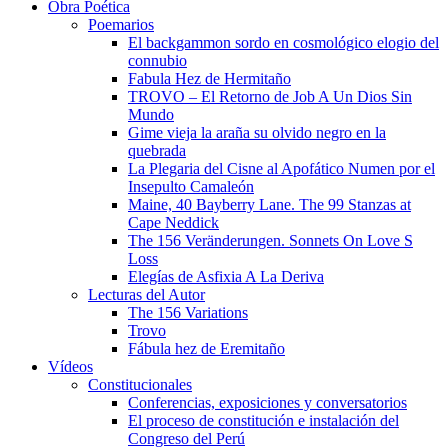
Obra Poética
Poemarios
El backgammon sordo en cosmológico elogio del
connubio
Fabula Hez de Hermitaño
TROVO – El Retorno de Job A Un Dios Sin
Mundo
Gime vieja la araña su olvido negro en la
quebrada
La Plegaria del Cisne al Apofático Numen por el
Insepulto Camaleón
Maine, 40 Bayberry Lane. The 99 Stanzas at
Cape Neddick
The 156 Veränderungen. Sonnets On Love S
Loss
Elegías de Asfixia A La Deriva
Lecturas del Autor
The 156 Variations
Trovo
Fábula hez de Eremitaño
Vídeos
Constitucionales
Conferencias, exposiciones y conversatorios
El proceso de constitución e instalación del
Congreso del Perú