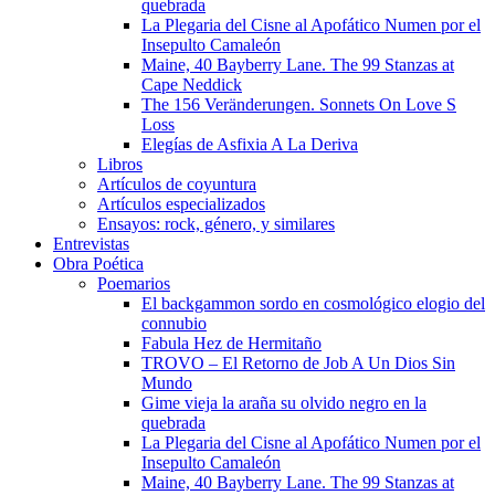
quebrada
La Plegaria del Cisne al Apofático Numen por el
Insepulto Camaleón
Maine, 40 Bayberry Lane. The 99 Stanzas at
Cape Neddick
The 156 Veränderungen. Sonnets On Love S
Loss
Elegías de Asfixia A La Deriva
Libros
Artículos de coyuntura
Artículos especializados
Ensayos: rock, género, y similares
Entrevistas
Obra Poética
Poemarios
El backgammon sordo en cosmológico elogio del
connubio
Fabula Hez de Hermitaño
TROVO – El Retorno de Job A Un Dios Sin
Mundo
Gime vieja la araña su olvido negro en la
quebrada
La Plegaria del Cisne al Apofático Numen por el
Insepulto Camaleón
Maine, 40 Bayberry Lane. The 99 Stanzas at