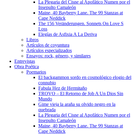
La Plegaria del Cisne al Apofático Numen por el
Insepulto Camaleón
Maine, 40 Bayberry Lane. The 99 Stanzas at
Cape Neddick
The 156 Veränderungen. Sonnets On Love S
Loss
Elegías de Asfixia A La Deriva
Libros
Artículos de coyuntura
Artículos especializados
Ensayos: rock, género, y similares
Entrevistas
Obra Poética
Poemarios
El backgammon sordo en cosmológico elogio del
connubio
Fabula Hez de Hermitaño
TROVO – El Retorno de Job A Un Dios Sin
Mundo
Gime vieja la araña su olvido negro en la
quebrada
La Plegaria del Cisne al Apofático Numen por el
Insepulto Camaleón
Maine, 40 Bayberry Lane. The 99 Stanzas at
Cape Neddick