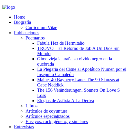
Home
Biografía
Curriculum Vitae​
Publicaciones
Poemarios
Fabula Hez de Hermitaño
TROVO – El Retorno de Job A Un Dios Sin
Mundo
Gime vieja la araña su olvido negro en la
quebrada
La Plegaria del Cisne al Apofático Numen por el
Insepulto Camaleón
Maine, 40 Bayberry Lane. The 99 Stanzas at
Cape Neddick
The 156 Veränderungen. Sonnets On Love S
Loss
Elegías de Asfixia A La Deriva
Libros
Artículos de coyuntura
Artículos especializados
Ensayos: rock, género, y similares
Entrevistas