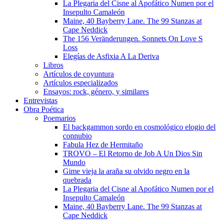
La Plegaria del Cisne al Apofático Numen por el
Insepulto Camaleón
Maine, 40 Bayberry Lane. The 99 Stanzas at
Cape Neddick
The 156 Veränderungen. Sonnets On Love S
Loss
Elegías de Asfixia A La Deriva
Libros
Artículos de coyuntura
Artículos especializados
Ensayos: rock, género, y similares
Entrevistas
Obra Poética
Poemarios
El backgammon sordo en cosmológico elogio del
connubio
Fabula Hez de Hermitaño
TROVO – El Retorno de Job A Un Dios Sin
Mundo
Gime vieja la araña su olvido negro en la
quebrada
La Plegaria del Cisne al Apofático Numen por el
Insepulto Camaleón
Maine, 40 Bayberry Lane. The 99 Stanzas at
Cape Neddick