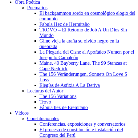
Obra Poética
Poemarios
El backgammon sordo en cosmológico elogio del
connubio
Fabula Hez de Hermitaño
TROVO – El Retorno de Job A Un Dios Sin
Mundo
Gime vieja la araña su olvido negro en la
quebrada
La Plegaria del Cisne al Apofático Numen por el
Insepulto Camaleón
Maine, 40 Bayberry Lane. The 99 Stanzas at
Cape Neddick
The 156 Veränderungen. Sonnets On Love S
Loss
Elegías de Asfixia A La Deriva
Lecturas del Autor
The 156 Variations
Trovo
Fábula hez de Eremitaño
Vídeos
Constitucionales
Conferencias, exposiciones y conversatorios
El proceso de constitución e instalación del
Congreso del Perú