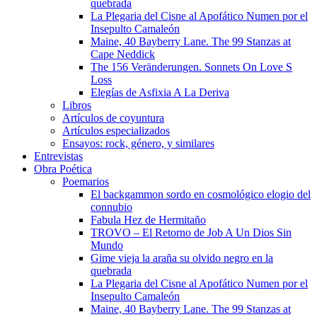
quebrada
La Plegaria del Cisne al Apofático Numen por el
Insepulto Camaleón
Maine, 40 Bayberry Lane. The 99 Stanzas at
Cape Neddick
The 156 Veränderungen. Sonnets On Love S
Loss
Elegías de Asfixia A La Deriva
Libros
Artículos de coyuntura
Artículos especializados
Ensayos: rock, género, y similares
Entrevistas
Obra Poética
Poemarios
El backgammon sordo en cosmológico elogio del
connubio
Fabula Hez de Hermitaño
TROVO – El Retorno de Job A Un Dios Sin
Mundo
Gime vieja la araña su olvido negro en la
quebrada
La Plegaria del Cisne al Apofático Numen por el
Insepulto Camaleón
Maine, 40 Bayberry Lane. The 99 Stanzas at