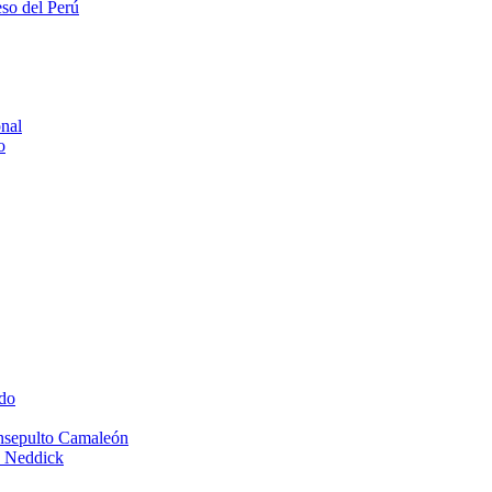
eso del Perú
onal
o
do
Insepulto Camaleón
e Neddick