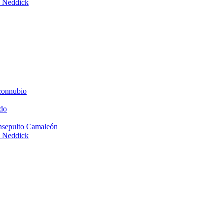
e Neddick
connubio
do
Insepulto Camaleón
e Neddick