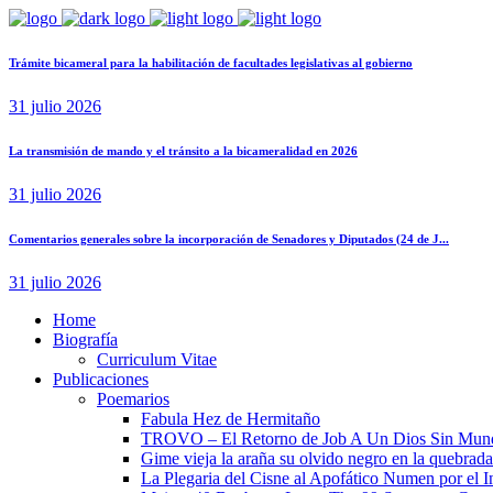
Trámite bicameral para la habilitación de facultades legislativas al gobierno
31 julio 2026
La transmisión de mando y el tránsito a la bicameralidad en 2026
31 julio 2026
Comentarios generales sobre la incorporación de Senadores y Diputados (24 de J...
31 julio 2026
Home
Biografía
Curriculum Vitae​
Publicaciones
Poemarios
Fabula Hez de Hermitaño
TROVO – El Retorno de Job A Un Dios Sin Mun
Gime vieja la araña su olvido negro en la quebrada
La Plegaria del Cisne al Apofático Numen por el 