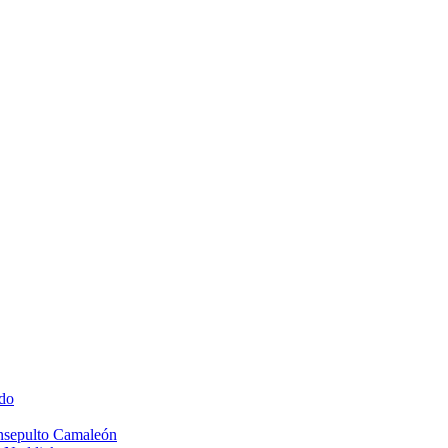
do
Insepulto Camaleón