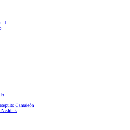
onal
o
do
Insepulto Camaleón
e Neddick