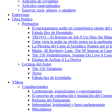
Artículos de coyuntura
Artículos especializados
Ensayos: rock, género, y similares
Entrevistas
Obra Poética
Poemarios
El backgammon sordo en cosmológico elogio del 
Fabula Hez de Hermitaño
TROVO – El Retorno de Job A Un Dios Sin Mun
Gime vieja la araña su olvido negro en la quebrada
La Plegaria del Cisne al Apofático Numen por el 
Maine, 40 Bayberry Lane. The 99 Stanzas at Cap
The 156 Veränderungen. Sonnets On Love S Loss
Elegías de Asfixia A La Deriva
Lecturas del Autor
The 156 Variations
Trovo
Fábula hez de Eremitaño
Vídeos
Constitucionales
Conferencias, exposiciones y conversatorios
El proceso de constitución e instalación del Congr
Reforma del Parlamento
Indemnidad, legitimidad y fuero parlamentario
Misceláneos