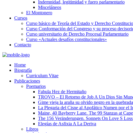
Indemnidad, legitimidad y fuero parlamentario
Misceláneos
El Montonero
Cursos
Curso básico de Teoría del Estado y Derecho Constituci
Curso Conformación del Congreso y su proceso decisori
Curso universitario de Derecho Procesal Parlamentario
Curso «Actuales desafíos constitucionales»
Contacto
Home
Biografía
Curriculum Vitae​
Publicaciones
Poemarios
Fabula Hez de Hermitaño
TROVO – El Retorno de Job A Un Dios Sin Mun
Gime vieja la araña su olvido negro en la quebrada
La Plegaria del Cisne al Apofático Numen por el 
Maine, 40 Bayberry Lane. The 99 Stanzas at Cap
The 156 Veränderungen. Sonnets On Love S Loss
Elegías de Asfixia A La Deriva
Libros