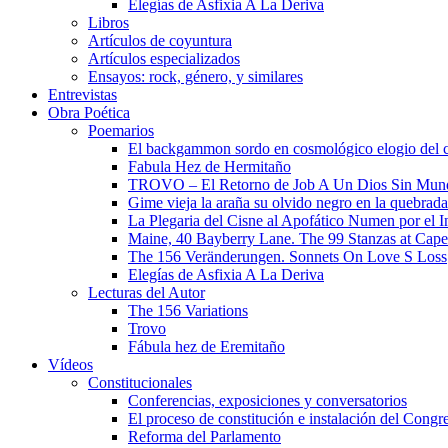
Elegías de Asfixia A La Deriva
Libros
Artículos de coyuntura
Artículos especializados
Ensayos: rock, género, y similares
Entrevistas
Obra Poética
Poemarios
El backgammon sordo en cosmológico elogio del 
Fabula Hez de Hermitaño
TROVO – El Retorno de Job A Un Dios Sin Mun
Gime vieja la araña su olvido negro en la quebrada
La Plegaria del Cisne al Apofático Numen por el 
Maine, 40 Bayberry Lane. The 99 Stanzas at Cap
The 156 Veränderungen. Sonnets On Love S Loss
Elegías de Asfixia A La Deriva
Lecturas del Autor
The 156 Variations
Trovo
Fábula hez de Eremitaño
Vídeos
Constitucionales
Conferencias, exposiciones y conversatorios
El proceso de constitución e instalación del Congr
Reforma del Parlamento