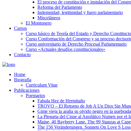
El proceso de constitución e instalación del Congr
Reforma del Parlamento
Indemnidad, legitimidad y fuero parlamentario
Misceláneos
El Montonero
Cursos
Curso básico de Teoría del Estado y Derecho Constituci
Curso Conformación del Congreso y su proceso decisori
Curso universitario de Derecho Procesal Parlamentario
Curso «Actuales desafíos constitucionales»
Contacto
Home
Biografía
Curriculum Vitae​
Publicaciones
Poemarios
Fabula Hez de Hermitaño
TROVO – El Retorno de Job A Un Dios Sin Mun
Gime vieja la araña su olvido negro en la quebrada
La Plegaria del Cisne al Apofático Numen por el 
Maine, 40 Bayberry Lane. The 99 Stanzas at Cap
The 156 Veränderungen. Sonnets On Love S Loss