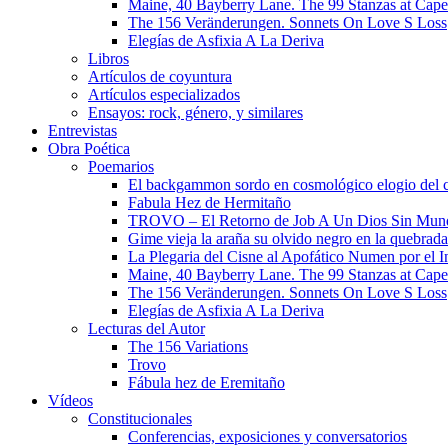
Maine, 40 Bayberry Lane. The 99 Stanzas at Cap
The 156 Veränderungen. Sonnets On Love S Loss
Elegías de Asfixia A La Deriva
Libros
Artículos de coyuntura
Artículos especializados
Ensayos: rock, género, y similares
Entrevistas
Obra Poética
Poemarios
El backgammon sordo en cosmológico elogio del 
Fabula Hez de Hermitaño
TROVO – El Retorno de Job A Un Dios Sin Mun
Gime vieja la araña su olvido negro en la quebrada
La Plegaria del Cisne al Apofático Numen por el 
Maine, 40 Bayberry Lane. The 99 Stanzas at Cap
The 156 Veränderungen. Sonnets On Love S Loss
Elegías de Asfixia A La Deriva
Lecturas del Autor
The 156 Variations
Trovo
Fábula hez de Eremitaño
Vídeos
Constitucionales
Conferencias, exposiciones y conversatorios