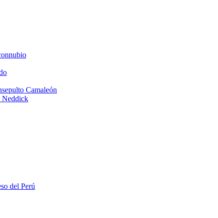
connubio
do
Insepulto Camaleón
e Neddick
eso del Perú