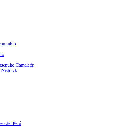
connubio
do
Insepulto Camaleón
e Neddick
eso del Perú