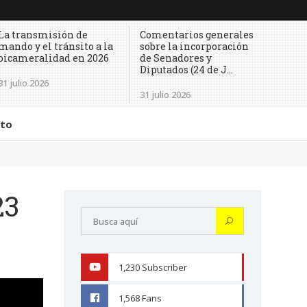
La transmisión de
Comentarios generales
mando y el tránsito a la
sobre la incorporación
bicameralidad en 2026
de Senadores y
Diputados (24 de J...
31 julio 2026
31 julio 2026
cto
23
1,230
Subscriber
YOUTUBE
1,568
Fans
FACEBOOK