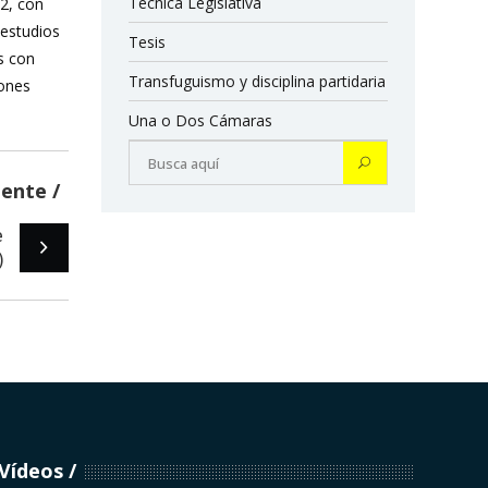
Técnica Legislativa
12, con
 estudios
Tesis
s con
Transfuguismo y disciplina partidaria
iones
Una o Dos Cámaras
iente
e
)
Vídeos