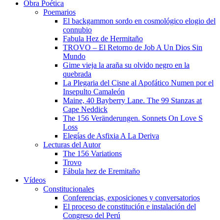
Obra Poética
Poemarios
El backgammon sordo en cosmológico elogio del
connubio
Fabula Hez de Hermitaño
TROVO – El Retorno de Job A Un Dios Sin
Mundo
Gime vieja la araña su olvido negro en la
quebrada
La Plegaria del Cisne al Apofático Numen por el
Insepulto Camaleón
Maine, 40 Bayberry Lane. The 99 Stanzas at
Cape Neddick
The 156 Veränderungen. Sonnets On Love S
Loss
Elegías de Asfixia A La Deriva
Lecturas del Autor
The 156 Variations
Trovo
Fábula hez de Eremitaño
Vídeos
Constitucionales
Conferencias, exposiciones y conversatorios
El proceso de constitución e instalación del
Congreso del Perú