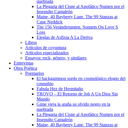
quebrada
La Plegaria del Cisne al Apofático Numen por el
Insepulto Camaleón
Maine, 40 Bayberry Lane. The 99 Stanzas at
Cape Neddick
The 156 Veränderungen. Sonnets On Love S
Loss
Elegías de Asfixia A La Deriva
Libros
Artículos de coyuntura
Artículos especializados
Ensayos: rock, género, y similares
Entrevistas
Obra Poética
Poemarios
El backgammon sordo en cosmológico elogio del
connubio
Fabula Hez de Hermitaño
TROVO – El Retorno de Job A Un Dios Sin
Mundo
Gime vieja la araña su olvido negro en la
quebrada
La Plegaria del Cisne al Apofático Numen por el
Insepulto Camaleón
Maine, 40 Bayberry Lane. The 99 Stanzas at