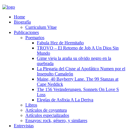
Home
Biografía
Curriculum Vitae​
Publicaciones
Poemarios
Fabula Hez de Hermitaño
TROVO – El Retorno de Job A Un Dios Sin
Mundo
Gime vieja la araña su olvido negro en la
quebrada
La Plegaria del Cisne al Apofático Numen por el
Insepulto Camaleón
Maine, 40 Bayberry Lane. The 99 Stanzas at
Cape Neddick
The 156 Veränderungen. Sonnets On Love S
Loss
Elegías de Asfixia A La Deriva
Libros
Artículos de coyuntura
Artículos especializados
Ensayos: rock, género, y similares
Entrevistas