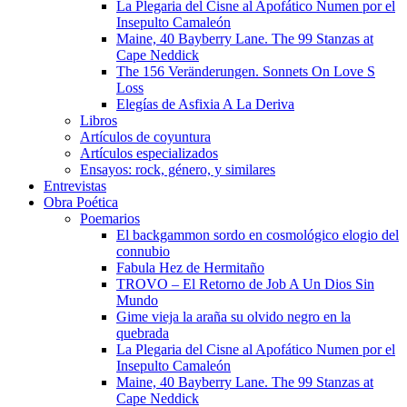
La Plegaria del Cisne al Apofático Numen por el
Insepulto Camaleón
Maine, 40 Bayberry Lane. The 99 Stanzas at
Cape Neddick
The 156 Veränderungen. Sonnets On Love S
Loss
Elegías de Asfixia A La Deriva
Libros
Artículos de coyuntura
Artículos especializados
Ensayos: rock, género, y similares
Entrevistas
Obra Poética
Poemarios
El backgammon sordo en cosmológico elogio del
connubio
Fabula Hez de Hermitaño
TROVO – El Retorno de Job A Un Dios Sin
Mundo
Gime vieja la araña su olvido negro en la
quebrada
La Plegaria del Cisne al Apofático Numen por el
Insepulto Camaleón
Maine, 40 Bayberry Lane. The 99 Stanzas at
Cape Neddick