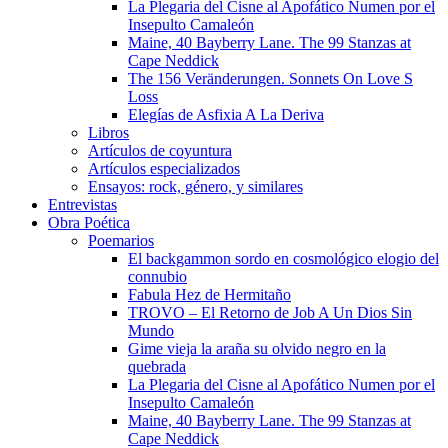
La Plegaria del Cisne al Apofático Numen por el
Insepulto Camaleón
Maine, 40 Bayberry Lane. The 99 Stanzas at
Cape Neddick
The 156 Veränderungen. Sonnets On Love S
Loss
Elegías de Asfixia A La Deriva
Libros
Artículos de coyuntura
Artículos especializados
Ensayos: rock, género, y similares
Entrevistas
Obra Poética
Poemarios
El backgammon sordo en cosmológico elogio del
connubio
Fabula Hez de Hermitaño
TROVO – El Retorno de Job A Un Dios Sin
Mundo
Gime vieja la araña su olvido negro en la
quebrada
La Plegaria del Cisne al Apofático Numen por el
Insepulto Camaleón
Maine, 40 Bayberry Lane. The 99 Stanzas at
Cape Neddick