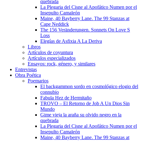
quebrada
La Plegaria del Cisne al Apofático Numen por el
Insepulto Camaleón
Maine, 40 Bayberry Lane. The 99 Stanzas at
Cape Neddick
The 156 Veränderungen. Sonnets On Love S
Loss
Elegías de Asfixia A La Deriva
Libros
Artículos de coyuntura
Artículos especializados
Ensayos: rock, género, y similares
Entrevistas
Obra Poética
Poemarios
El backgammon sordo en cosmológico elogio del
connubio
Fabula Hez de Hermitaño
TROVO – El Retorno de Job A Un Dios Sin
Mundo
Gime vieja la araña su olvido negro en la
quebrada
La Plegaria del Cisne al Apofático Numen por el
Insepulto Camaleón
Maine, 40 Bayberry Lane. The 99 Stanzas at