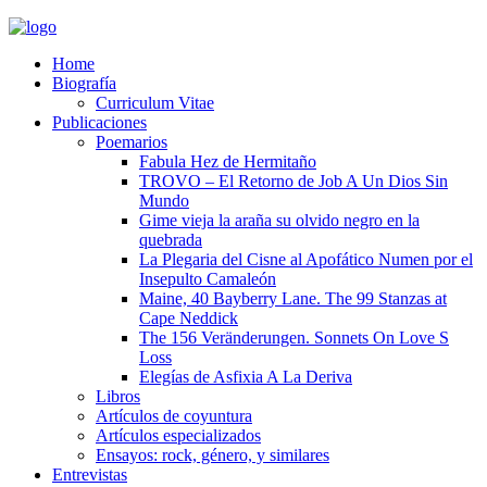
Home
Biografía
Curriculum Vitae​
Publicaciones
Poemarios
Fabula Hez de Hermitaño
TROVO – El Retorno de Job A Un Dios Sin
Mundo
Gime vieja la araña su olvido negro en la
quebrada
La Plegaria del Cisne al Apofático Numen por el
Insepulto Camaleón
Maine, 40 Bayberry Lane. The 99 Stanzas at
Cape Neddick
The 156 Veränderungen. Sonnets On Love S
Loss
Elegías de Asfixia A La Deriva
Libros
Artículos de coyuntura
Artículos especializados
Ensayos: rock, género, y similares
Entrevistas