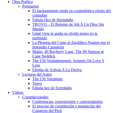
Obra Poética
Poemarios
El backgammon sordo en cosmológico elogio del
connubio
Fabula Hez de Hermitaño
TROVO – El Retorno de Job A Un Dios Sin
Mundo
Gime vieja la araña su olvido negro en la
quebrada
La Plegaria del Cisne al Apofático Numen por el
Insepulto Camaleón
Maine, 40 Bayberry Lane. The 99 Stanzas at
Cape Neddick
The 156 Veränderungen. Sonnets On Love S
Loss
Elegías de Asfixia A La Deriva
Lecturas del Autor
The 156 Variations
Trovo
Fábula hez de Eremitaño
Vídeos
Constitucionales
Conferencias, exposiciones y conversatorios
El proceso de constitución e instalación del
Congreso del Perú