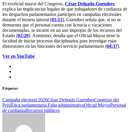
El exoficial mayor del Congreso,
César Delgado-Guembes
,
explica las implicancias legales de que trabajadores de confianza de
los despachos parlamentarios participen en campañas electorales
durante el horario laboral [
01:15
]. Guembes señala que, si no se
demuestra que el personal cuenta con licencia o vacaciones
documentadas, se incurre en un uso impropio de los recursos del
Estado [
02:20
]. Asimismo, detalla que el Oficial Mayor tiene la
facultad de iniciar procesos disciplinarios para investigar estas
distorsiones en las funciones del servicio parlamentario [
04:37
].
Ver en YouTube
Etiquetas
Campaña electoral 2026
César Delgado Guembes
Congreso del
Perú
Ética parlamentaria.
Falta administrativa
Oficial Mayor
Personal
de confianza
Recursos públicos