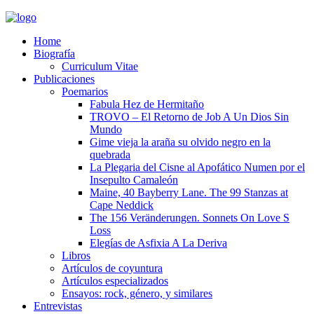
Home
Biografía
Curriculum Vitae​
Publicaciones
Poemarios
Fabula Hez de Hermitaño
TROVO – El Retorno de Job A Un Dios Sin
Mundo
Gime vieja la araña su olvido negro en la
quebrada
La Plegaria del Cisne al Apofático Numen por el
Insepulto Camaleón
Maine, 40 Bayberry Lane. The 99 Stanzas at
Cape Neddick
The 156 Veränderungen. Sonnets On Love S
Loss
Elegías de Asfixia A La Deriva
Libros
Artículos de coyuntura
Artículos especializados
Ensayos: rock, género, y similares
Entrevistas