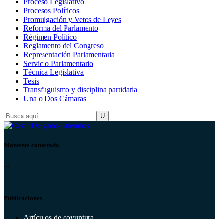
Proceso Legislativo
Procesos Políticos
Promulgación y Vetos de Leyes
Reforma del Parlamento
Régimen Político
Reglamento del Congreso
Representación Parlamentaria
Servicio Parlamentario
Técnica Legislativa
Tesis
Transfuguismo y disciplina partidaria
Una o Dos Cámaras
Mantente conectado
...
Publicaciones
Artículos de coyuntura