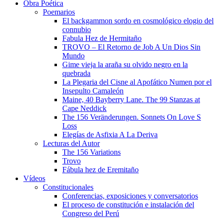
Obra Poética
Poemarios
El backgammon sordo en cosmológico elogio del
connubio
Fabula Hez de Hermitaño
TROVO – El Retorno de Job A Un Dios Sin
Mundo
Gime vieja la araña su olvido negro en la
quebrada
La Plegaria del Cisne al Apofático Numen por el
Insepulto Camaleón
Maine, 40 Bayberry Lane. The 99 Stanzas at
Cape Neddick
The 156 Veränderungen. Sonnets On Love S
Loss
Elegías de Asfixia A La Deriva
Lecturas del Autor
The 156 Variations
Trovo
Fábula hez de Eremitaño
Vídeos
Constitucionales
Conferencias, exposiciones y conversatorios
El proceso de constitución e instalación del
Congreso del Perú