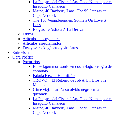
La Plegaria del Cisne al Apofático Numen por el
Insepulto Camaleón
Maine, 40 Bayberry Lane. The 99 Stanzas at
Cape Neddick
The 156 Veränderungen. Sonnets On Love S
Loss
Elegías de Asfixia A La Deriva
Libros
Artículos de coyuntura
Artículos especializados
Ensayos: rock, género, y similares
Entrevistas
Obra Poética
Poemarios
El backgammon sordo en cosmológico elogio del
connubio
Fabula Hez de Hermitaño
TROVO – El Retorno de Job A Un Dios Sin
Mundo
Gime vieja la araña su olvido negro en la
quebrada
La Plegaria del Cisne al Apofático Numen por el
Insepulto Camaleón
Maine, 40 Bayberry Lane. The 99 Stanzas at
Cape Neddick