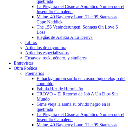
quebrada
La Plegaria del Cisne al Apofático Numen por el
Insepulto Camaleón
Maine, 40 Bayberry Lane. The 99 Stanzas at
Cape Neddick
The 156 Veränderungen. Sonnets On Love S
Loss
Elegías de Asfixia A La Deriva
Libros
Artículos de coyuntura
Artículos especializados
Ensayos: rock, género, y similares
Entrevistas
Obra Poética
Poemarios
El backgammon sordo en cosmológico elogio del
connubio
Fabula Hez de Hermitaño
TROVO – El Retorno de Job A Un Dios Sin
Mundo
Gime vieja la araña su olvido negro en la
quebrada
La Plegaria del Cisne al Apofático Numen por el
Insepulto Camaleón
Maine, 40 Bayberry Lane. The 99 Stanzas at