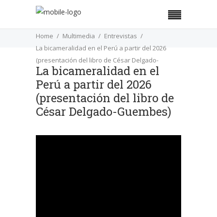
Home
Multimedia
Entrevistas
La bicameralidad en el Perú a partir del 2026
(presentación del libro de César Delgado-
La bicameralidad en el
Guembes)
Perú a partir del 2026
(presentación del libro de
César Delgado-Guembes)