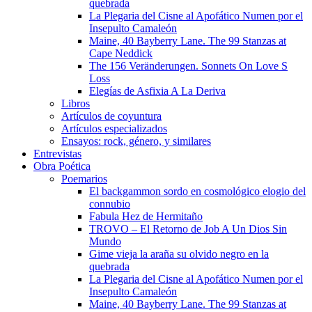
quebrada
La Plegaria del Cisne al Apofático Numen por el
Insepulto Camaleón
Maine, 40 Bayberry Lane. The 99 Stanzas at
Cape Neddick
The 156 Veränderungen. Sonnets On Love S
Loss
Elegías de Asfixia A La Deriva
Libros
Artículos de coyuntura
Artículos especializados
Ensayos: rock, género, y similares
Entrevistas
Obra Poética
Poemarios
El backgammon sordo en cosmológico elogio del
connubio
Fabula Hez de Hermitaño
TROVO – El Retorno de Job A Un Dios Sin
Mundo
Gime vieja la araña su olvido negro en la
quebrada
La Plegaria del Cisne al Apofático Numen por el
Insepulto Camaleón
Maine, 40 Bayberry Lane. The 99 Stanzas at