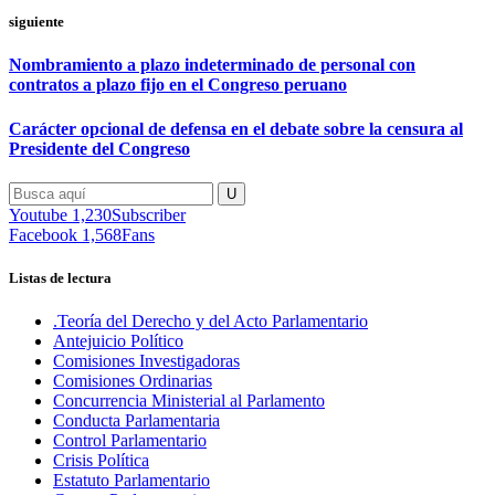
siguiente
Nombramiento a plazo indeterminado de personal con
contratos a plazo fijo en el Congreso peruano
Carácter opcional de defensa en el debate sobre la censura al
Presidente del Congreso
Youtube
1,230
Subscriber
Facebook
1,568
Fans
Listas de lectura
.Teoría del Derecho y del Acto Parlamentario
Antejuicio Político
Comisiones Investigadoras
Comisiones Ordinarias
Concurrencia Ministerial al Parlamento
Conducta Parlamentaria
Control Parlamentario
Crisis Política
Estatuto Parlamentario