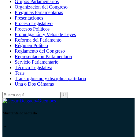
Grupos Parlamentarios
Organización del Congreso
Preguntas Parlamentarias
Presentaciones
Proceso Legislativo
Procesos Políticos
Promulgación y Vetos de Leyes
Reforma del Parlamento
Régimen Político
Reglamento del Congreso
Representación Parlamentaria
Servicio Parlamentario
Técnica Legislativa
Tesis
Transfuguismo y disciplina partidaria
Una o Dos Cámaras
Mantente conectado
...