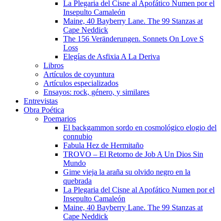
La Plegaria del Cisne al Apofático Numen por el
Insepulto Camaleón
Maine, 40 Bayberry Lane. The 99 Stanzas at
Cape Neddick
The 156 Veränderungen. Sonnets On Love S
Loss
Elegías de Asfixia A La Deriva
Libros
Artículos de coyuntura
Artículos especializados
Ensayos: rock, género, y similares
Entrevistas
Obra Poética
Poemarios
El backgammon sordo en cosmológico elogio del
connubio
Fabula Hez de Hermitaño
TROVO – El Retorno de Job A Un Dios Sin
Mundo
Gime vieja la araña su olvido negro en la
quebrada
La Plegaria del Cisne al Apofático Numen por el
Insepulto Camaleón
Maine, 40 Bayberry Lane. The 99 Stanzas at
Cape Neddick