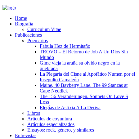
Home
Biografía
Curriculum Vitae​
Publicaciones
Poemarios
Fabula Hez de Hermitaño
TROVO – El Retorno de Job A Un Dios Sin
Mundo
Gime vieja la araña su olvido negro en la
quebrada
La Plegaria del Cisne al Apofático Numen por el
Insepulto Camaleón
Maine, 40 Bayberry Lane. The 99 Stanzas at
Cape Neddick
The 156 Veränderungen. Sonnets On Love S
Loss
Elegías de Asfixia A La Deriva
Libros
Artículos de coyuntura
Artículos especializados
Ensayos: rock, género, y similares
Entrevistas