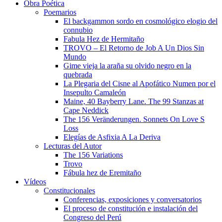
Obra Poética
Poemarios
El backgammon sordo en cosmológico elogio del
connubio
Fabula Hez de Hermitaño
TROVO – El Retorno de Job A Un Dios Sin
Mundo
Gime vieja la araña su olvido negro en la
quebrada
La Plegaria del Cisne al Apofático Numen por el
Insepulto Camaleón
Maine, 40 Bayberry Lane. The 99 Stanzas at
Cape Neddick
The 156 Veränderungen. Sonnets On Love S
Loss
Elegías de Asfixia A La Deriva
Lecturas del Autor
The 156 Variations
Trovo
Fábula hez de Eremitaño
Vídeos
Constitucionales
Conferencias, exposiciones y conversatorios
El proceso de constitución e instalación del
Congreso del Perú