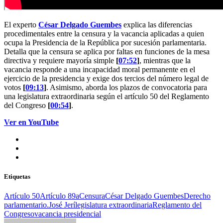
El experto
César Delgado Guembes
explica las diferencias
procedimentales entre la censura y la vacancia aplicadas a quien
ocupa la Presidencia de la República por sucesión parlamentaria.
Detalla que la censura se aplica por faltas en funciones de la mesa
directiva y requiere mayoría simple
[
07:52
]
, mientras que la
vacancia responde a una incapacidad moral permanente en el
ejercicio de la presidencia y exige dos tercios del número legal de
votos
[
09:13
]
. Asimismo, aborda los plazos de convocatoria para
una legislatura extraordinaria según el artículo 50 del Reglamento
del Congreso
[
00:54
]
.
Ver en YouTube
Etiquetas
Artículo 50
Artículo 89a
Censura
César Delgado Guembes
Derecho
parlamentario.
José Jerí
legislatura extraordinaria
Reglamento del
Congreso
vacancia presidencial