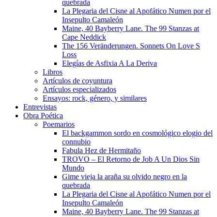
quebrada
La Plegaria del Cisne al Apofático Numen por el
Insepulto Camaleón
Maine, 40 Bayberry Lane. The 99 Stanzas at
Cape Neddick
The 156 Veränderungen. Sonnets On Love S
Loss
Elegías de Asfixia A La Deriva
Libros
Artículos de coyuntura
Artículos especializados
Ensayos: rock, género, y similares
Entrevistas
Obra Poética
Poemarios
El backgammon sordo en cosmológico elogio del
connubio
Fabula Hez de Hermitaño
TROVO – El Retorno de Job A Un Dios Sin
Mundo
Gime vieja la araña su olvido negro en la
quebrada
La Plegaria del Cisne al Apofático Numen por el
Insepulto Camaleón
Maine, 40 Bayberry Lane. The 99 Stanzas at