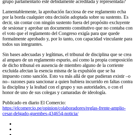
grupo parlamentario esté debidamente acreditada y representada?
Lamentablemente, la aprobación facciosa de ese reglamento echa
por la borda cualquier otra decisión adoptada sobre su sustento. Es
decir, sin contar con ningún sustento fuera del propósito excluyente
de sesionar y aprobar un documento constitutivo que no contaba con
el voto que el reglamento del Congreso exigía para que quede
formalmente aprobado y, por lo tanto, con capacidad vinculante para
todos sus integrantes.
Sin bases adecuadas y legítimas, el tribunal de disciplina que se crea
al amparo de un reglamento espurio, así como la propia composición
de dicho tribunal en ausencia de miembro alguno de la corriente
excluida afectan la esencia misma de la expulsión que se ha
impuesto como sanción. Esto va más allá de que pudieran existir –o
no– razones para sancionar a quien hubiera incurrido en faltas contra
la disciplina y la lealtad con el grupo y sus autoridades, o con el
honor de uno de sus colegas y camaradas de ideología.
Publicado en diario El Comercio:
https://elcomercio.pe/opinion/colaboradores/reglas-frente-amplio-
cesar-delgado-guembes-434654-noticia/