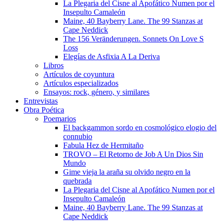
La Plegaria del Cisne al Apofático Numen por el
Insepulto Camaleón
Maine, 40 Bayberry Lane. The 99 Stanzas at
Cape Neddick
The 156 Veränderungen. Sonnets On Love S
Loss
Elegías de Asfixia A La Deriva
Libros
Artículos de coyuntura
Artículos especializados
Ensayos: rock, género, y similares
Entrevistas
Obra Poética
Poemarios
El backgammon sordo en cosmológico elogio del
connubio
Fabula Hez de Hermitaño
TROVO – El Retorno de Job A Un Dios Sin
Mundo
Gime vieja la araña su olvido negro en la
quebrada
La Plegaria del Cisne al Apofático Numen por el
Insepulto Camaleón
Maine, 40 Bayberry Lane. The 99 Stanzas at
Cape Neddick