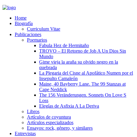
Home
Biografía
Curriculum Vitae​
Publicaciones
Poemarios
Fabula Hez de Hermitaño
TROVO – El Retorno de Job A Un Dios Sin
Mundo
Gime vieja la araña su olvido negro en la
quebrada
La Plegaria del Cisne al Apofático Numen por el
Insepulto Camaleón
Maine, 40 Bayberry Lane. The 99 Stanzas at
Cape Neddick
The 156 Veränderungen. Sonnets On Love S
Loss
Elegías de Asfixia A La Deriva
Libros
Artículos de coyuntura
Artículos especializados
Ensayos: rock, género, y similares
Entrevistas