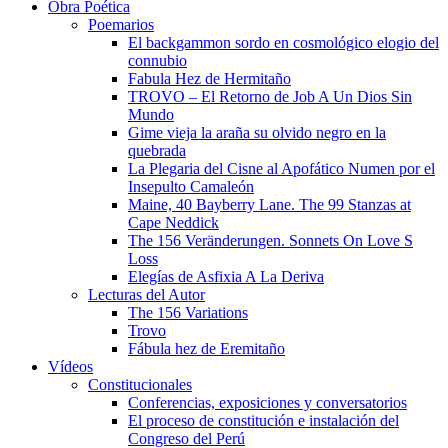
Obra Poética
Poemarios
El backgammon sordo en cosmológico elogio del
connubio
Fabula Hez de Hermitaño
TROVO – El Retorno de Job A Un Dios Sin
Mundo
Gime vieja la araña su olvido negro en la
quebrada
La Plegaria del Cisne al Apofático Numen por el
Insepulto Camaleón
Maine, 40 Bayberry Lane. The 99 Stanzas at
Cape Neddick
The 156 Veränderungen. Sonnets On Love S
Loss
Elegías de Asfixia A La Deriva
Lecturas del Autor
The 156 Variations
Trovo
Fábula hez de Eremitaño
Vídeos
Constitucionales
Conferencias, exposiciones y conversatorios
El proceso de constitución e instalación del
Congreso del Perú