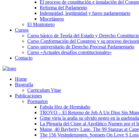
El proceso de constitución e instalación del Congr
Reforma del Parlamento
Indemnidad, legitimidad y fuero parlamentario
Misceláneos
El Montonero
Cursos
Curso básico de Teoría del Estado y Derecho Constituci
Curso Conformación del Congreso y su proceso decisori
Curso universitario de Derecho Procesal Parlamentario
Curso «Actuales desafíos constitucionales»
Contacto
Home
Biografía
Curriculum Vitae​
Publicaciones
Poemarios
Fabula Hez de Hermitaño
TROVO – El Retorno de Job A Un Dios Sin Mun
Gime vieja la araña su olvido negro en la quebrada
La Plegaria del Cisne al Apofático Numen por el 
Maine, 40 Bayberry Lane. The 99 Stanzas at Cap
The 156 Veränderungen. Sonnets On Love S Loss