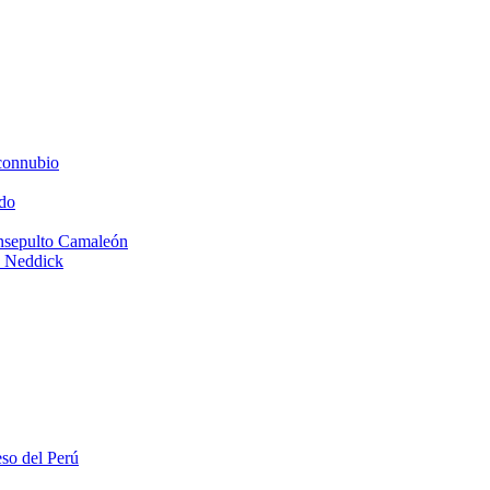
connubio
do
Insepulto Camaleón
e Neddick
eso del Perú