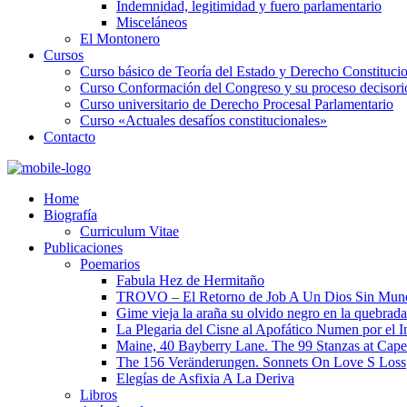
Indemnidad, legitimidad y fuero parlamentario
Misceláneos
El Montonero
Cursos
Curso básico de Teoría del Estado y Derecho Constituci
Curso Conformación del Congreso y su proceso decisori
Curso universitario de Derecho Procesal Parlamentario
Curso «Actuales desafíos constitucionales»
Contacto
Home
Biografía
Curriculum Vitae​
Publicaciones
Poemarios
Fabula Hez de Hermitaño
TROVO – El Retorno de Job A Un Dios Sin Mun
Gime vieja la araña su olvido negro en la quebrada
La Plegaria del Cisne al Apofático Numen por el 
Maine, 40 Bayberry Lane. The 99 Stanzas at Cap
The 156 Veränderungen. Sonnets On Love S Loss
Elegías de Asfixia A La Deriva
Libros