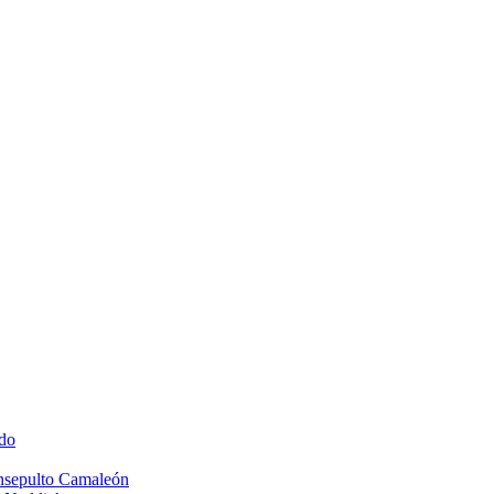
do
Insepulto Camaleón