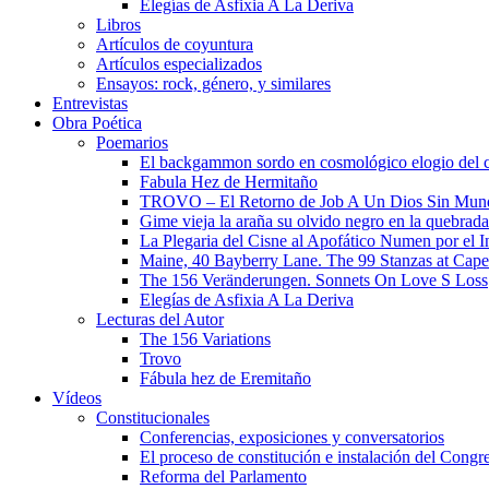
Elegías de Asfixia A La Deriva
Libros
Artículos de coyuntura
Artículos especializados
Ensayos: rock, género, y similares
Entrevistas
Obra Poética
Poemarios
El backgammon sordo en cosmológico elogio del 
Fabula Hez de Hermitaño
TROVO – El Retorno de Job A Un Dios Sin Mun
Gime vieja la araña su olvido negro en la quebrada
La Plegaria del Cisne al Apofático Numen por el 
Maine, 40 Bayberry Lane. The 99 Stanzas at Cap
The 156 Veränderungen. Sonnets On Love S Loss
Elegías de Asfixia A La Deriva
Lecturas del Autor
The 156 Variations
Trovo
Fábula hez de Eremitaño
Vídeos
Constitucionales
Conferencias, exposiciones y conversatorios
El proceso de constitución e instalación del Congr
Reforma del Parlamento