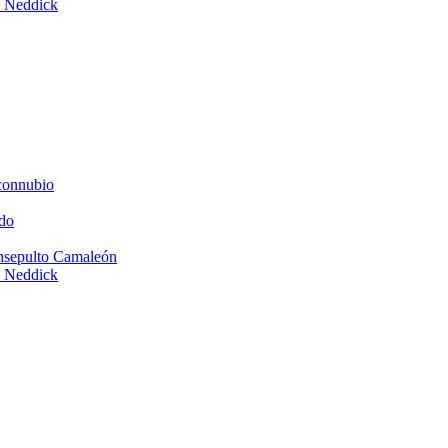
e Neddick
connubio
do
Insepulto Camaleón
e Neddick