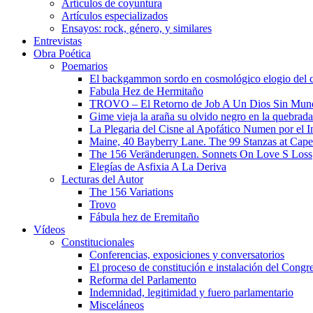
Artículos de coyuntura
Artículos especializados
Ensayos: rock, género, y similares
Entrevistas
Obra Poética
Poemarios
El backgammon sordo en cosmológico elogio del 
Fabula Hez de Hermitaño
TROVO – El Retorno de Job A Un Dios Sin Mun
Gime vieja la araña su olvido negro en la quebrada
La Plegaria del Cisne al Apofático Numen por el 
Maine, 40 Bayberry Lane. The 99 Stanzas at Cap
The 156 Veränderungen. Sonnets On Love S Loss
Elegías de Asfixia A La Deriva
Lecturas del Autor
The 156 Variations
Trovo
Fábula hez de Eremitaño
Vídeos
Constitucionales
Conferencias, exposiciones y conversatorios
El proceso de constitución e instalación del Congr
Reforma del Parlamento
Indemnidad, legitimidad y fuero parlamentario
Misceláneos