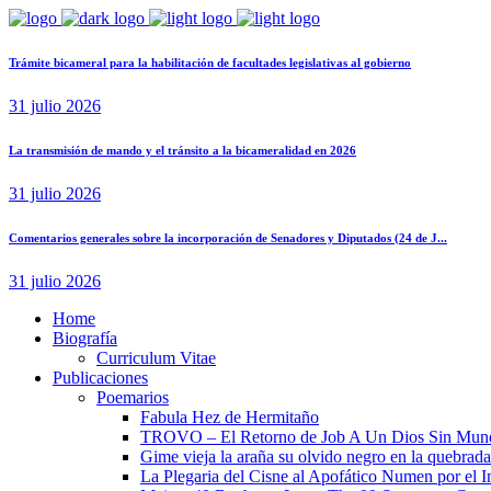
Trámite bicameral para la habilitación de facultades legislativas al gobierno
31 julio 2026
La transmisión de mando y el tránsito a la bicameralidad en 2026
31 julio 2026
Comentarios generales sobre la incorporación de Senadores y Diputados (24 de J...
31 julio 2026
Home
Biografía
Curriculum Vitae​
Publicaciones
Poemarios
Fabula Hez de Hermitaño
TROVO – El Retorno de Job A Un Dios Sin Mun
Gime vieja la araña su olvido negro en la quebrada
La Plegaria del Cisne al Apofático Numen por el 