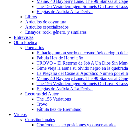
Maine, 40 Bayberry Lane. The 99 Stanzas at Cap
The 156 Veränderungen. Sonnets On Love S Loss
Elegías de Asfixia A La Deriva
Libros
Artículos de coyuntura
Artículos especializados
Ensayos: rock, género, y similares
Entrevistas
Obra Poética
Poemarios
El backgammon sordo en cosmológico elogio del 
Fabula Hez de Hermitaño
TROVO – El Retorno de Job A Un Dios Sin Mun
Gime vieja la araña su olvido negro en la quebrada
La Plegaria del Cisne al Apofático Numen por el 
Maine, 40 Bayberry Lane. The 99 Stanzas at Cap
The 156 Veränderungen. Sonnets On Love S Loss
Elegías de Asfixia A La Deriva
Lecturas del Autor
The 156 Variations
Trovo
Fábula hez de Eremitaño
Vídeos
Constitucionales
Conferencias, exposiciones y conversatorios