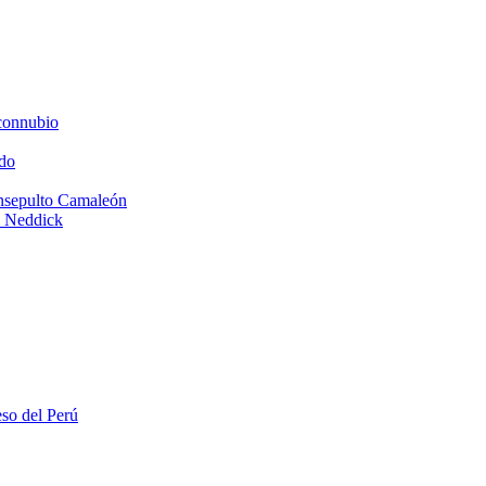
connubio
do
Insepulto Camaleón
e Neddick
eso del Perú