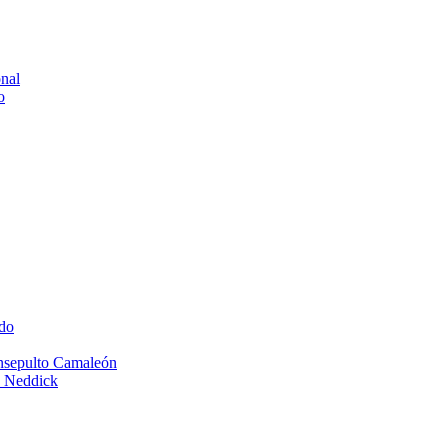
onal
o
do
Insepulto Camaleón
e Neddick