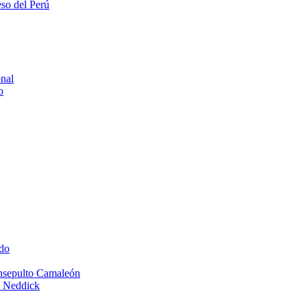
eso del Perú
onal
o
do
Insepulto Camaleón
e Neddick