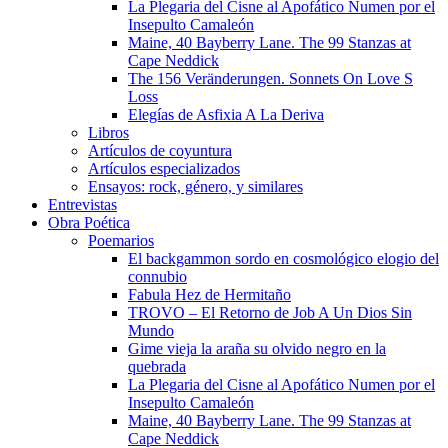
La Plegaria del Cisne al Apofático Numen por el
Insepulto Camaleón
Maine, 40 Bayberry Lane. The 99 Stanzas at
Cape Neddick
The 156 Veränderungen. Sonnets On Love S
Loss
Elegías de Asfixia A La Deriva
Libros
Artículos de coyuntura
Artículos especializados
Ensayos: rock, género, y similares
Entrevistas
Obra Poética
Poemarios
El backgammon sordo en cosmológico elogio del
connubio
Fabula Hez de Hermitaño
TROVO – El Retorno de Job A Un Dios Sin
Mundo
Gime vieja la araña su olvido negro en la
quebrada
La Plegaria del Cisne al Apofático Numen por el
Insepulto Camaleón
Maine, 40 Bayberry Lane. The 99 Stanzas at
Cape Neddick