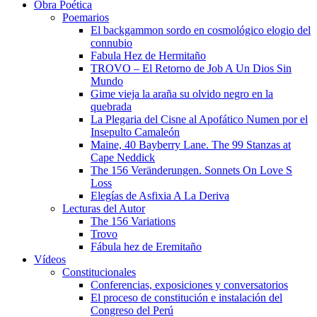
Obra Poética
Poemarios
El backgammon sordo en cosmológico elogio del
connubio
Fabula Hez de Hermitaño
TROVO – El Retorno de Job A Un Dios Sin
Mundo
Gime vieja la araña su olvido negro en la
quebrada
La Plegaria del Cisne al Apofático Numen por el
Insepulto Camaleón
Maine, 40 Bayberry Lane. The 99 Stanzas at
Cape Neddick
The 156 Veränderungen. Sonnets On Love S
Loss
Elegías de Asfixia A La Deriva
Lecturas del Autor
The 156 Variations
Trovo
Fábula hez de Eremitaño
Vídeos
Constitucionales
Conferencias, exposiciones y conversatorios
El proceso de constitución e instalación del
Congreso del Perú