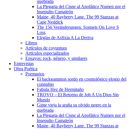
quebrada
La Plegaria del Cisne al Apofático Numen por el
Insepulto Camaleón
Maine, 40 Bayberry Lane. The 99 Stanzas at
Cape Neddick
The 156 Veränderungen. Sonnets On Love S
Loss
Elegías de Asfixia A La Deriva
Libros
Artículos de coyuntura
Artículos especializados
Ensayos: rock, género, y similares
Entrevistas
Obra Poética
Poemarios
El backgammon sordo en cosmológico elogio del
connubio
Fabula Hez de Hermitaño
TROVO – El Retorno de Job A Un Dios Sin
Mundo
Gime vieja la araña su olvido negro en la
quebrada
La Plegaria del Cisne al Apofático Numen por el
Insepulto Camaleón
Maine, 40 Bayberry Lane. The 99 Stanzas at