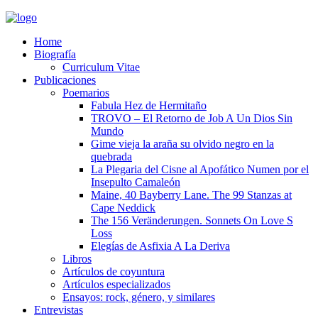
Home
Biografía
Curriculum Vitae​
Publicaciones
Poemarios
Fabula Hez de Hermitaño
TROVO – El Retorno de Job A Un Dios Sin
Mundo
Gime vieja la araña su olvido negro en la
quebrada
La Plegaria del Cisne al Apofático Numen por el
Insepulto Camaleón
Maine, 40 Bayberry Lane. The 99 Stanzas at
Cape Neddick
The 156 Veränderungen. Sonnets On Love S
Loss
Elegías de Asfixia A La Deriva
Libros
Artículos de coyuntura
Artículos especializados
Ensayos: rock, género, y similares
Entrevistas