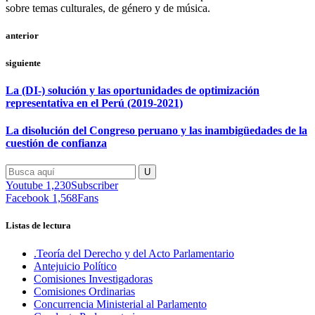
sobre temas culturales, de género y de música.
anterior
siguiente
La (DI-) solución y las oportunidades de optimización
representativa en el Perú (2019-2021)
La disolución del Congreso peruano y las inambigüedades de la
cuestión de confianza
Youtube
1,230
Subscriber
Facebook
1,568
Fans
Listas de lectura
.Teoría del Derecho y del Acto Parlamentario
Antejuicio Político
Comisiones Investigadoras
Comisiones Ordinarias
Concurrencia Ministerial al Parlamento