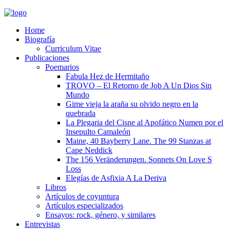
Home
Biografía
Curriculum Vitae​
Publicaciones
Poemarios
Fabula Hez de Hermitaño
TROVO – El Retorno de Job A Un Dios Sin
Mundo
Gime vieja la araña su olvido negro en la
quebrada
La Plegaria del Cisne al Apofático Numen por el
Insepulto Camaleón
Maine, 40 Bayberry Lane. The 99 Stanzas at
Cape Neddick
The 156 Veränderungen. Sonnets On Love S
Loss
Elegías de Asfixia A La Deriva
Libros
Artículos de coyuntura
Artículos especializados
Ensayos: rock, género, y similares
Entrevistas