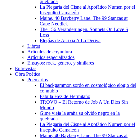
quebrada
La Plegaria del Cisne al Apofático Numen por el
Insepulto Camaleón
Maine, 40 Bayberry Lane. The 99 Stanzas at
Cape Neddick
The 156 Veränderungen. Sonnets On Love S
Loss
Elegías de Asfixia A La Deriva
Libros
Artículos de coyuntura
Artículos especializados
Ensayos: rock, género, y similares
Entrevistas
Obra Poética
Poemarios
El backgammon sordo en cosmológico elogio del
connubio
Fabula Hez de Hermitaño
TROVO – El Retorno de Job A Un Dios Sin
Mundo
Gime vieja la araña su olvido negro en la
quebrada
La Plegaria del Cisne al Apofático Numen por el
Insepulto Camaleón
Maine, 40 Bayberry Lane. The 99 Stanzas at