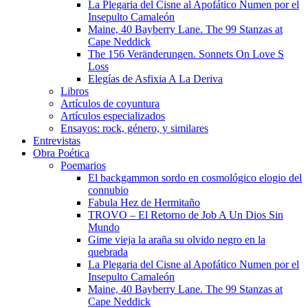
La Plegaria del Cisne al Apofático Numen por el
Insepulto Camaleón
Maine, 40 Bayberry Lane. The 99 Stanzas at
Cape Neddick
The 156 Veränderungen. Sonnets On Love S
Loss
Elegías de Asfixia A La Deriva
Libros
Artículos de coyuntura
Artículos especializados
Ensayos: rock, género, y similares
Entrevistas
Obra Poética
Poemarios
El backgammon sordo en cosmológico elogio del
connubio
Fabula Hez de Hermitaño
TROVO – El Retorno de Job A Un Dios Sin
Mundo
Gime vieja la araña su olvido negro en la
quebrada
La Plegaria del Cisne al Apofático Numen por el
Insepulto Camaleón
Maine, 40 Bayberry Lane. The 99 Stanzas at
Cape Neddick