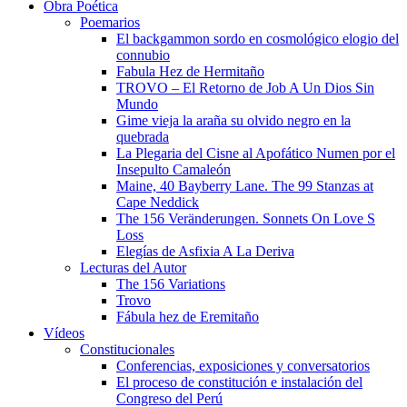
Obra Poética
Poemarios
El backgammon sordo en cosmológico elogio del
connubio
Fabula Hez de Hermitaño
TROVO – El Retorno de Job A Un Dios Sin
Mundo
Gime vieja la araña su olvido negro en la
quebrada
La Plegaria del Cisne al Apofático Numen por el
Insepulto Camaleón
Maine, 40 Bayberry Lane. The 99 Stanzas at
Cape Neddick
The 156 Veränderungen. Sonnets On Love S
Loss
Elegías de Asfixia A La Deriva
Lecturas del Autor
The 156 Variations
Trovo
Fábula hez de Eremitaño
Vídeos
Constitucionales
Conferencias, exposiciones y conversatorios
El proceso de constitución e instalación del
Congreso del Perú