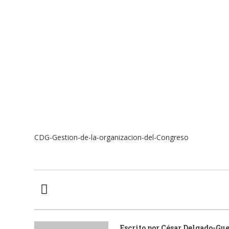
CDG-Gestion-de-la-organizacion-del-Congreso
Escrito por
César Delgado-Gu