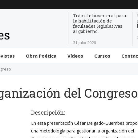
Trámite bicameral para
la habilitación de
facultades legislativas
al gobierno
31 julio 2026
evistas
Obra Poética
Vídeos
Cursos
Conta
ngreso
rganización del Congreso
Descripción:
En esta presentación César Delgado-Guembes prop
una metodología para gestionar la organización del