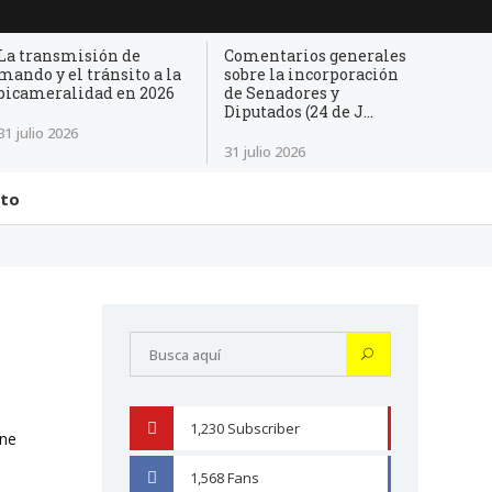
La transmisión de
Comentarios generales
mando y el tránsito a la
sobre la incorporación
bicameralidad en 2026
de Senadores y
Diputados (24 de J...
31 julio 2026
31 julio 2026
cto
1,230
Subscriber
YOUTUBE
one
1,568
Fans
FACEBOOK