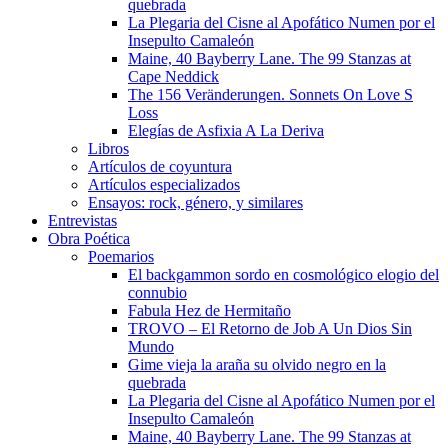
quebrada
La Plegaria del Cisne al Apofático Numen por el
Insepulto Camaleón
Maine, 40 Bayberry Lane. The 99 Stanzas at
Cape Neddick
The 156 Veränderungen. Sonnets On Love S
Loss
Elegías de Asfixia A La Deriva
Libros
Artículos de coyuntura
Artículos especializados
Ensayos: rock, género, y similares
Entrevistas
Obra Poética
Poemarios
El backgammon sordo en cosmológico elogio del
connubio
Fabula Hez de Hermitaño
TROVO – El Retorno de Job A Un Dios Sin
Mundo
Gime vieja la araña su olvido negro en la
quebrada
La Plegaria del Cisne al Apofático Numen por el
Insepulto Camaleón
Maine, 40 Bayberry Lane. The 99 Stanzas at