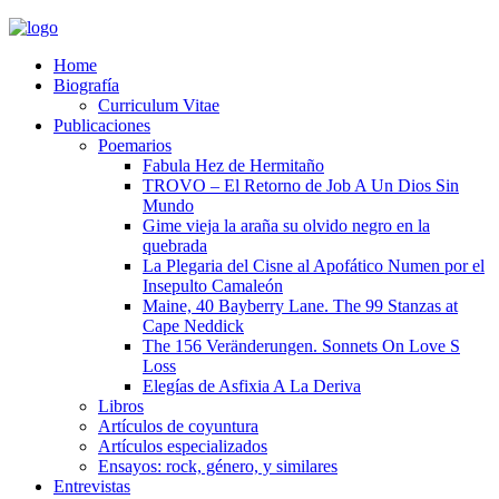
Home
Biografía
Curriculum Vitae​
Publicaciones
Poemarios
Fabula Hez de Hermitaño
TROVO – El Retorno de Job A Un Dios Sin
Mundo
Gime vieja la araña su olvido negro en la
quebrada
La Plegaria del Cisne al Apofático Numen por el
Insepulto Camaleón
Maine, 40 Bayberry Lane. The 99 Stanzas at
Cape Neddick
The 156 Veränderungen. Sonnets On Love S
Loss
Elegías de Asfixia A La Deriva
Libros
Artículos de coyuntura
Artículos especializados
Ensayos: rock, género, y similares
Entrevistas