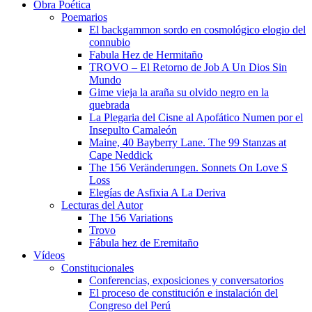
Obra Poética
Poemarios
El backgammon sordo en cosmológico elogio del
connubio
Fabula Hez de Hermitaño
TROVO – El Retorno de Job A Un Dios Sin
Mundo
Gime vieja la araña su olvido negro en la
quebrada
La Plegaria del Cisne al Apofático Numen por el
Insepulto Camaleón
Maine, 40 Bayberry Lane. The 99 Stanzas at
Cape Neddick
The 156 Veränderungen. Sonnets On Love S
Loss
Elegías de Asfixia A La Deriva
Lecturas del Autor
The 156 Variations
Trovo
Fábula hez de Eremitaño
Vídeos
Constitucionales
Conferencias, exposiciones y conversatorios
El proceso de constitución e instalación del
Congreso del Perú