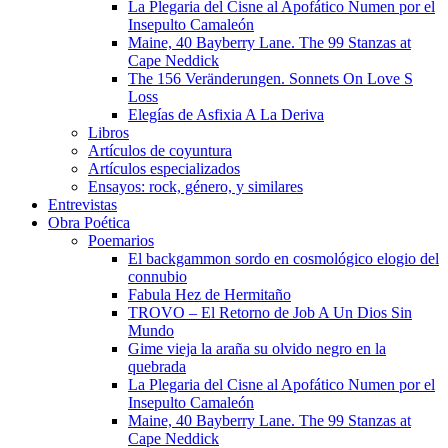
La Plegaria del Cisne al Apofático Numen por el
Insepulto Camaleón
Maine, 40 Bayberry Lane. The 99 Stanzas at
Cape Neddick
The 156 Veränderungen. Sonnets On Love S
Loss
Elegías de Asfixia A La Deriva
Libros
Artículos de coyuntura
Artículos especializados
Ensayos: rock, género, y similares
Entrevistas
Obra Poética
Poemarios
El backgammon sordo en cosmológico elogio del
connubio
Fabula Hez de Hermitaño
TROVO – El Retorno de Job A Un Dios Sin
Mundo
Gime vieja la araña su olvido negro en la
quebrada
La Plegaria del Cisne al Apofático Numen por el
Insepulto Camaleón
Maine, 40 Bayberry Lane. The 99 Stanzas at
Cape Neddick