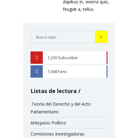
dapibus in, viverra quis,
feugiat a, tellus.
1,230
Subscriber
YOUTUBE
1,568
Fans
FACEBOOK
Listas de lectura
.Teoría del Derecho y del Acto
Parlamentario
Antejuicio Político
Comisiones Investigadoras