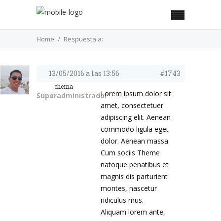
Home
Respuesta a:
13/05/2016 a las 13:56
#1743
chema
Lorem ipsum dolor sit
Superadministrador
amet, consectetuer
adipiscing elit. Aenean
commodo ligula eget
dolor. Aenean massa.
Cum sociis Theme
natoque penatibus et
magnis dis parturient
montes, nascetur
ridiculus mus.
Aliquam lorem ante,