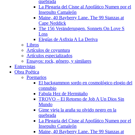
quebrada
La Plegaria del Cisne al Apofático Numen por el
Insepulto Camaleón
Maine, 40 Bayberry Lane. The 99 Stanzas at
Cape Neddick
The 156 Veränderungen. Sonnets On Love S
Loss
Elegías de Asfixia A La Deriva
Libros
Artículos de coyuntura
Artículos especializados
Ensayos: rock, género, y similares
Entrevistas
Obra Poética
Poemarios
El backgammon sordo en cosmológico elogio del
connubio
Fabula Hez de Hermitaño
TROVO – El Retorno de Job A Un Dios Sin
Mundo
Gime vieja la araña su olvido negro en la
quebrada
La Plegaria del Cisne al Apofático Numen por el
Insepulto Camaleón
Maine, 40 Bayberry Lane. The 99 Stanzas at