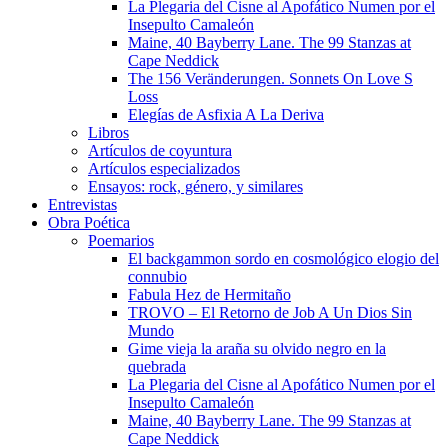
La Plegaria del Cisne al Apofático Numen por el
Insepulto Camaleón
Maine, 40 Bayberry Lane. The 99 Stanzas at
Cape Neddick
The 156 Veränderungen. Sonnets On Love S
Loss
Elegías de Asfixia A La Deriva
Libros
Artículos de coyuntura
Artículos especializados
Ensayos: rock, género, y similares
Entrevistas
Obra Poética
Poemarios
El backgammon sordo en cosmológico elogio del
connubio
Fabula Hez de Hermitaño
TROVO – El Retorno de Job A Un Dios Sin
Mundo
Gime vieja la araña su olvido negro en la
quebrada
La Plegaria del Cisne al Apofático Numen por el
Insepulto Camaleón
Maine, 40 Bayberry Lane. The 99 Stanzas at
Cape Neddick