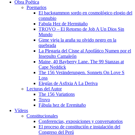
Obra Poética
Poemarios
El backgammon sordo en cosmológico elogio del
connubio
Fabula Hez de Hermitaño
TROVO – El Retorno de Job A Un Dios Sin
Mundo
Gime vieja la araña su olvido negro en la
quebrada
La Plegaria del Cisne al Apofático Numen por el
Insepulto Camaleón
Maine, 40 Bayberry Lane. The 99 Stanzas at
Cape Neddick
The 156 Veränderungen. Sonnets On Love S
Loss
Elegías de Asfixia A La Deriva
Lecturas del Autor
The 156 Variations
Trovo
Fábula hez de Eremitaño
Vídeos
Constitucionales
Conferencias, exposiciones y conversatorios
El proceso de constitución e instalación del
Congreso del Perú