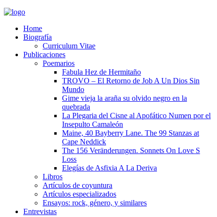
Home
Biografía
Curriculum Vitae​
Publicaciones
Poemarios
Fabula Hez de Hermitaño
TROVO – El Retorno de Job A Un Dios Sin
Mundo
Gime vieja la araña su olvido negro en la
quebrada
La Plegaria del Cisne al Apofático Numen por el
Insepulto Camaleón
Maine, 40 Bayberry Lane. The 99 Stanzas at
Cape Neddick
The 156 Veränderungen. Sonnets On Love S
Loss
Elegías de Asfixia A La Deriva
Libros
Artículos de coyuntura
Artículos especializados
Ensayos: rock, género, y similares
Entrevistas