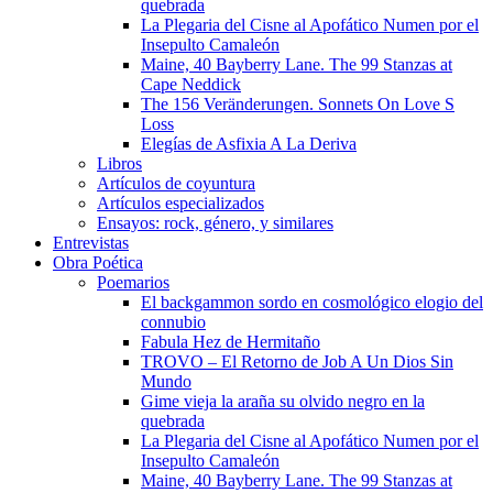
quebrada
La Plegaria del Cisne al Apofático Numen por el
Insepulto Camaleón
Maine, 40 Bayberry Lane. The 99 Stanzas at
Cape Neddick
The 156 Veränderungen. Sonnets On Love S
Loss
Elegías de Asfixia A La Deriva
Libros
Artículos de coyuntura
Artículos especializados
Ensayos: rock, género, y similares
Entrevistas
Obra Poética
Poemarios
El backgammon sordo en cosmológico elogio del
connubio
Fabula Hez de Hermitaño
TROVO – El Retorno de Job A Un Dios Sin
Mundo
Gime vieja la araña su olvido negro en la
quebrada
La Plegaria del Cisne al Apofático Numen por el
Insepulto Camaleón
Maine, 40 Bayberry Lane. The 99 Stanzas at