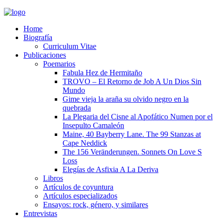
Home
Biografía
Curriculum Vitae​
Publicaciones
Poemarios
Fabula Hez de Hermitaño
TROVO – El Retorno de Job A Un Dios Sin
Mundo
Gime vieja la araña su olvido negro en la
quebrada
La Plegaria del Cisne al Apofático Numen por el
Insepulto Camaleón
Maine, 40 Bayberry Lane. The 99 Stanzas at
Cape Neddick
The 156 Veränderungen. Sonnets On Love S
Loss
Elegías de Asfixia A La Deriva
Libros
Artículos de coyuntura
Artículos especializados
Ensayos: rock, género, y similares
Entrevistas