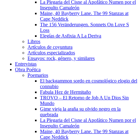
La Plegaria del Cisne al Apofático Numen por el
Insepulto Camaleón
Maine, 40 Bayberry Lane. The 99 Stanzas at
Cape Neddick
The 156 Veränderungen. Sonnets On Love S
Loss
Elegías de Asfixia A La Deriva
Libros
Artículos de coyuntura
Artículos especializados
Ensayos: rock, género, y similares
Entrevistas
Obra Poética
Poemarios
El backgammon sordo en cosmológico elogio del
connubio
Fabula Hez de Hermitaño
TROVO – El Retorno de Job A Un Dios Sin
Mundo
Gime vieja la araña su olvido negro en la
quebrada
La Plegaria del Cisne al Apofático Numen por el
Insepulto Camaleón
Maine, 40 Bayberry Lane. The 99 Stanzas at
Cape Neddick