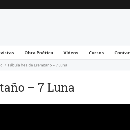
Trámite bicameral para
la habilitación de
facultades legislativas
al gobierno
31 julio 2026
evistas
Obra Poética
Vídeos
Cursos
Conta
ño
Fábula hez de Eremitaño – 7 Luna
taño – 7 Luna