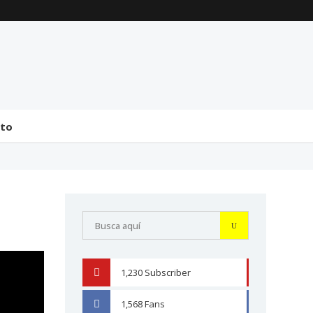
La transmisión de
Comentarios generales
mando y el tránsito a la
sobre la incorporación
bicameralidad en 2026
de Senadores y
Diputados (24 de J...
31 julio 2026
31 julio 2026
cto
1,230
Subscriber
YOUTUBE
1,568
Fans
FACEBOOK