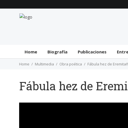
Home
Biografía
Publicaciones
Entr
Home
Multimedia
Obra poética
Fábula hez de Eremita
Fábula hez de Eremi