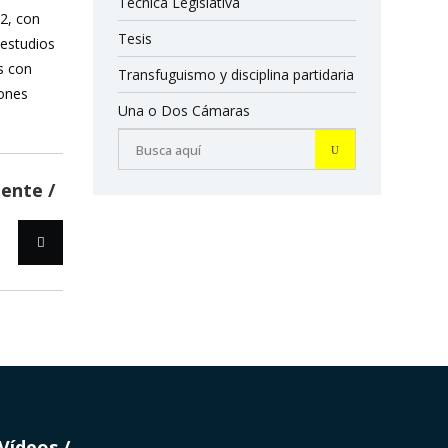
Técnica Legislativa
12, con
Tesis
 estudios
s con
Transfuguismo y disciplina partidaria
iones
Una o Dos Cámaras
iente
Vídeos