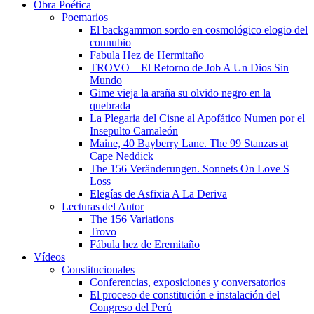
Obra Poética
Poemarios
El backgammon sordo en cosmológico elogio del
connubio
Fabula Hez de Hermitaño
TROVO – El Retorno de Job A Un Dios Sin
Mundo
Gime vieja la araña su olvido negro en la
quebrada
La Plegaria del Cisne al Apofático Numen por el
Insepulto Camaleón
Maine, 40 Bayberry Lane. The 99 Stanzas at
Cape Neddick
The 156 Veränderungen. Sonnets On Love S
Loss
Elegías de Asfixia A La Deriva
Lecturas del Autor
The 156 Variations
Trovo
Fábula hez de Eremitaño
Vídeos
Constitucionales
Conferencias, exposiciones y conversatorios
El proceso de constitución e instalación del
Congreso del Perú