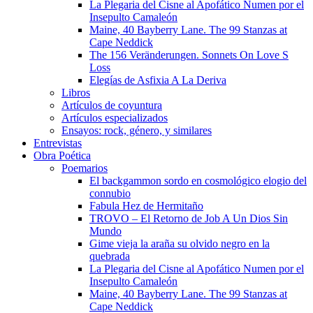
La Plegaria del Cisne al Apofático Numen por el
Insepulto Camaleón
Maine, 40 Bayberry Lane. The 99 Stanzas at
Cape Neddick
The 156 Veränderungen. Sonnets On Love S
Loss
Elegías de Asfixia A La Deriva
Libros
Artículos de coyuntura
Artículos especializados
Ensayos: rock, género, y similares
Entrevistas
Obra Poética
Poemarios
El backgammon sordo en cosmológico elogio del
connubio
Fabula Hez de Hermitaño
TROVO – El Retorno de Job A Un Dios Sin
Mundo
Gime vieja la araña su olvido negro en la
quebrada
La Plegaria del Cisne al Apofático Numen por el
Insepulto Camaleón
Maine, 40 Bayberry Lane. The 99 Stanzas at
Cape Neddick