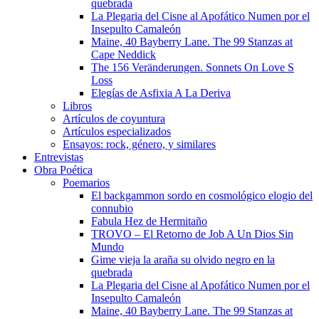
quebrada
La Plegaria del Cisne al Apofático Numen por el
Insepulto Camaleón
Maine, 40 Bayberry Lane. The 99 Stanzas at
Cape Neddick
The 156 Veränderungen. Sonnets On Love S
Loss
Elegías de Asfixia A La Deriva
Libros
Artículos de coyuntura
Artículos especializados
Ensayos: rock, género, y similares
Entrevistas
Obra Poética
Poemarios
El backgammon sordo en cosmológico elogio del
connubio
Fabula Hez de Hermitaño
TROVO – El Retorno de Job A Un Dios Sin
Mundo
Gime vieja la araña su olvido negro en la
quebrada
La Plegaria del Cisne al Apofático Numen por el
Insepulto Camaleón
Maine, 40 Bayberry Lane. The 99 Stanzas at