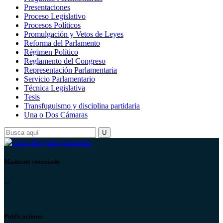
Presentaciones
Proceso Legislativo
Procesos Políticos
Promulgación y Vetos de Leyes
Reforma del Parlamento
Régimen Político
Reglamento del Congreso
Representación Parlamentaria
Servicio Parlamentario
Técnica Legislativa
Tesis
Transfuguismo y disciplina partidaria
Una o Dos Cámaras
Mantente conectado
...
Publicaciones