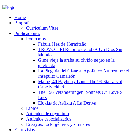
Home
Biografía
Curriculum Vitae​
Publicaciones
Poemarios
Fabula Hez de Hermitaño
TROVO – El Retorno de Job A Un Dios Sin
Mundo
Gime vieja la araña su olvido negro en la
quebrada
La Plegaria del Cisne al Apofático Numen por el
Insepulto Camaleón
Maine, 40 Bayberry Lane. The 99 Stanzas at
Cape Neddick
The 156 Veränderungen. Sonnets On Love S
Loss
Elegías de Asfixia A La Deriva
Libros
Artículos de coyuntura
Artículos especializados
Ensayos: rock, género, y similares
Entrevistas