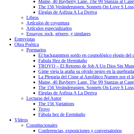
Maine, 40 Bayberry Lane. The 99 Stanzas at Cap
The 156 Veränderungen. Sonnets On Love S Loss
Elegías de Asfixia A La Deriva
Libros
Artículos de coyuntura
Artículos especializados
Ensayos: rock, género, y similares
Entrevistas
Obra Poética
Poemarios
El backgammon sordo en cosmológico elogio del 
Fabula Hez de Hermitaño
TROVO – El Retorno de Job A Un Dios Sin Mun
Gime vieja la araña su olvido negro en la quebrada
La Plegaria del Cisne al Apofático Numen por el 
Maine, 40 Bayberry Lane. The 99 Stanzas at Cap
The 156 Veränderungen. Sonnets On Love S Loss
Elegías de Asfixia A La Deriva
Lecturas del Autor
The 156 Variations
Trovo
Fábula hez de Eremitaño
Vídeos
Constitucionales
Conferencias, exposiciones y conversatorios