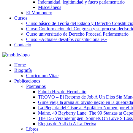
Indemnidad, legitimidad y fuero parlamentario
Misceláneos
El Montonero
Cursos
Curso básico de Teoría del Estado y Derecho Constituci
Curso Conformación del Congreso y su proceso decisori
Curso universitario de Derecho Procesal Parlamentario
Curso «Actuales desafíos constitucionales»
Contacto
Home
Biografía
Curriculum Vitae​
Publicaciones
Poemarios
Fabula Hez de Hermitaño
TROVO – El Retorno de Job A Un Dios Sin Mun
Gime vieja la araña su olvido negro en la quebrada
La Plegaria del Cisne al Apofático Numen por el 
Maine, 40 Bayberry Lane. The 99 Stanzas at Cap
The 156 Veränderungen. Sonnets On Love S Loss
Elegías de Asfixia A La Deriva
Libros