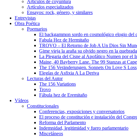
Artículos de coyuntura
Artículos especializados
Ensayos: rock, género, y similares
Entrevistas
Obra Poética
Poemarios
El backgammon sordo en cosmológico elogio del 
Fabula Hez de Hermitaño
TROVO – El Retorno de Job A Un Dios Sin Mun
Gime vieja la araña su olvido negro en la quebrada
La Plegaria del Cisne al Apofático Numen por el 
Maine, 40 Bayberry Lane. The 99 Stanzas at Cap
The 156 Veränderungen. Sonnets On Love S Loss
Elegías de Asfixia A La Deriva
Lecturas del Autor
The 156 Variations
Trovo
Fábula hez de Eremitaño
Vídeos
Constitucionales
Conferencias, exposiciones y conversatorios
El proceso de constitución e instalación del Congr
Reforma del Parlamento
Indemnidad, legitimidad y fuero parlamentario
Misceláneos