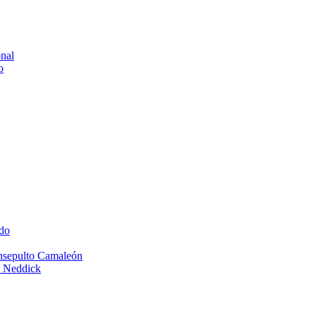
onal
o
do
Insepulto Camaleón
e Neddick