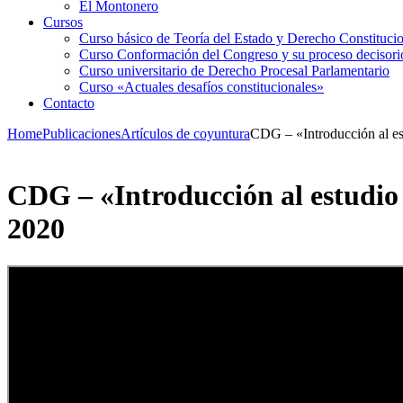
El Montonero
Cursos
Curso básico de Teoría del Estado y Derecho Constituci
Curso Conformación del Congreso y su proceso decisori
Curso universitario de Derecho Procesal Parlamentario
Curso «Actuales desafíos constitucionales»
Contacto
Home
Publicaciones
Artículos de coyuntura
CDG – «Introducción al es
CDG – «Introducción al estudio
2020