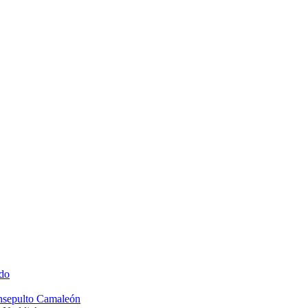
do
Insepulto Camaleón