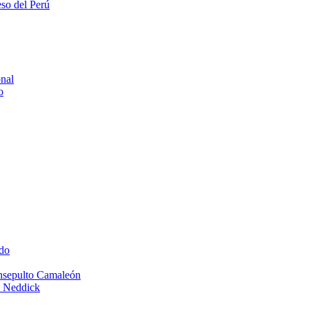
eso del Perú
onal
o
do
Insepulto Camaleón
e Neddick