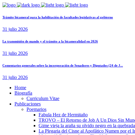
Trámite bicameral para la habilitación de facultades legislativas al gobierno
31 julio 2026
La transmisión de mando y el tránsito a la bicameralidad en 2026
31 julio 2026
Comentarios generales sobre la incorporación de Senadores y Diputados (24 de J...
31 julio 2026
Home
Biografía
Curriculum Vitae​
Publicaciones
Poemarios
Fabula Hez de Hermitaño
TROVO – El Retorno de Job A Un Dios Sin Mun
Gime vieja la araña su olvido negro en la quebrada
La Plegaria del Cisne al Apofático Numen por el 