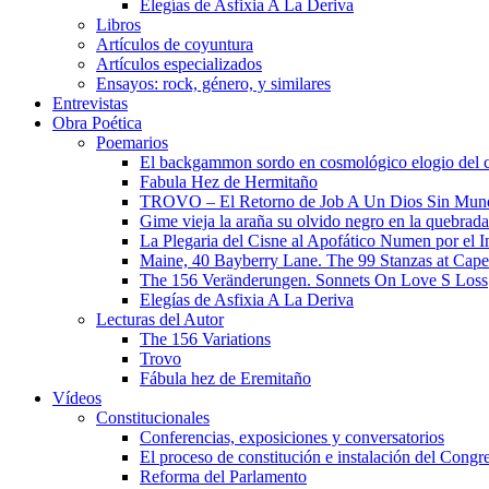
Elegías de Asfixia A La Deriva
Libros
Artículos de coyuntura
Artículos especializados
Ensayos: rock, género, y similares
Entrevistas
Obra Poética
Poemarios
El backgammon sordo en cosmológico elogio del 
Fabula Hez de Hermitaño
TROVO – El Retorno de Job A Un Dios Sin Mun
Gime vieja la araña su olvido negro en la quebrada
La Plegaria del Cisne al Apofático Numen por el 
Maine, 40 Bayberry Lane. The 99 Stanzas at Cap
The 156 Veränderungen. Sonnets On Love S Loss
Elegías de Asfixia A La Deriva
Lecturas del Autor
The 156 Variations
Trovo
Fábula hez de Eremitaño
Vídeos
Constitucionales
Conferencias, exposiciones y conversatorios
El proceso de constitución e instalación del Congr
Reforma del Parlamento