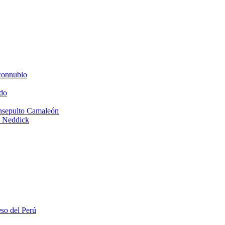
connubio
do
Insepulto Camaleón
e Neddick
eso del Perú