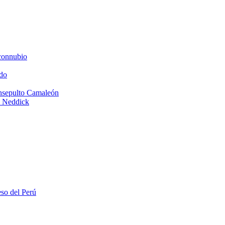
connubio
do
Insepulto Camaleón
e Neddick
eso del Perú