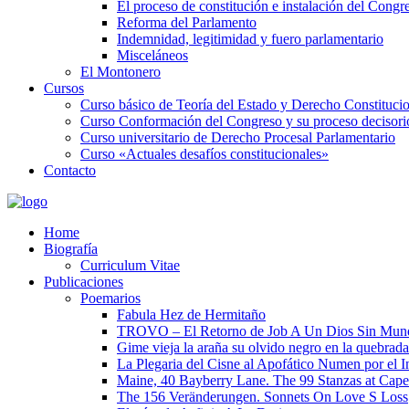
El proceso de constitución e instalación del Congr
Reforma del Parlamento
Indemnidad, legitimidad y fuero parlamentario
Misceláneos
El Montonero
Cursos
Curso básico de Teoría del Estado y Derecho Constituci
Curso Conformación del Congreso y su proceso decisori
Curso universitario de Derecho Procesal Parlamentario
Curso «Actuales desafíos constitucionales»
Contacto
Home
Biografía
Curriculum Vitae​
Publicaciones
Poemarios
Fabula Hez de Hermitaño
TROVO – El Retorno de Job A Un Dios Sin Mun
Gime vieja la araña su olvido negro en la quebrada
La Plegaria del Cisne al Apofático Numen por el 
Maine, 40 Bayberry Lane. The 99 Stanzas at Cap
The 156 Veränderungen. Sonnets On Love S Loss