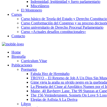
Indemnidad, legitimidad y fuero parlamentario
Misceláneos
El Montonero
Cursos
Curso básico de Teoría del Estado y Derecho Constituci
Curso Conformación del Congreso y su proceso decisori
Curso universitario de Derecho Procesal Parlamentario
Curso «Actuales desafíos constitucionales»
Contacto
Home
Biografía
Curriculum Vitae​
Publicaciones
Poemarios
Fabula Hez de Hermitaño
TROVO – El Retorno de Job A Un Dios Sin Mun
Gime vieja la araña su olvido negro en la quebrada
La Plegaria del Cisne al Apofático Numen por el 
Maine, 40 Bayberry Lane. The 99 Stanzas at Cap
The 156 Veränderungen. Sonnets On Love S Loss
Elegías de Asfixia A La Deriva
Libros