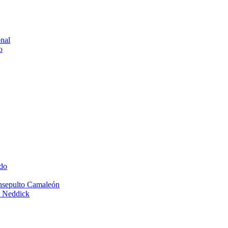
onal
o
do
Insepulto Camaleón
e Neddick