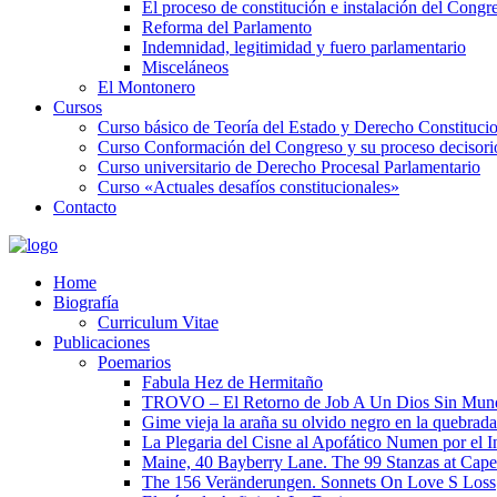
El proceso de constitución e instalación del Congr
Reforma del Parlamento
Indemnidad, legitimidad y fuero parlamentario
Misceláneos
El Montonero
Cursos
Curso básico de Teoría del Estado y Derecho Constituci
Curso Conformación del Congreso y su proceso decisori
Curso universitario de Derecho Procesal Parlamentario
Curso «Actuales desafíos constitucionales»
Contacto
Home
Biografía
Curriculum Vitae​
Publicaciones
Poemarios
Fabula Hez de Hermitaño
TROVO – El Retorno de Job A Un Dios Sin Mun
Gime vieja la araña su olvido negro en la quebrada
La Plegaria del Cisne al Apofático Numen por el 
Maine, 40 Bayberry Lane. The 99 Stanzas at Cap
The 156 Veränderungen. Sonnets On Love S Loss