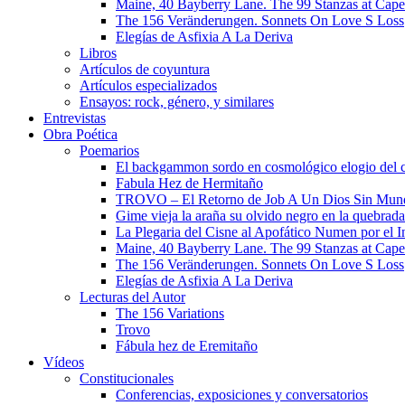
Maine, 40 Bayberry Lane. The 99 Stanzas at Cap
The 156 Veränderungen. Sonnets On Love S Loss
Elegías de Asfixia A La Deriva
Libros
Artículos de coyuntura
Artículos especializados
Ensayos: rock, género, y similares
Entrevistas
Obra Poética
Poemarios
El backgammon sordo en cosmológico elogio del 
Fabula Hez de Hermitaño
TROVO – El Retorno de Job A Un Dios Sin Mun
Gime vieja la araña su olvido negro en la quebrada
La Plegaria del Cisne al Apofático Numen por el 
Maine, 40 Bayberry Lane. The 99 Stanzas at Cap
The 156 Veränderungen. Sonnets On Love S Loss
Elegías de Asfixia A La Deriva
Lecturas del Autor
The 156 Variations
Trovo
Fábula hez de Eremitaño
Vídeos
Constitucionales
Conferencias, exposiciones y conversatorios