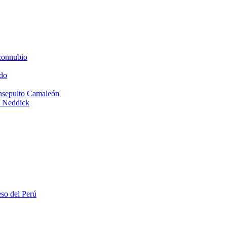
connubio
do
Insepulto Camaleón
e Neddick
eso del Perú