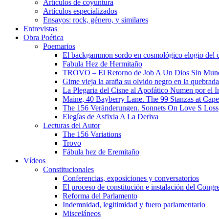
Artículos de coyuntura
Artículos especializados
Ensayos: rock, género, y similares
Entrevistas
Obra Poética
Poemarios
El backgammon sordo en cosmológico elogio del 
Fabula Hez de Hermitaño
TROVO – El Retorno de Job A Un Dios Sin Mun
Gime vieja la araña su olvido negro en la quebrada
La Plegaria del Cisne al Apofático Numen por el 
Maine, 40 Bayberry Lane. The 99 Stanzas at Cap
The 156 Veränderungen. Sonnets On Love S Loss
Elegías de Asfixia A La Deriva
Lecturas del Autor
The 156 Variations
Trovo
Fábula hez de Eremitaño
Vídeos
Constitucionales
Conferencias, exposiciones y conversatorios
El proceso de constitución e instalación del Congr
Reforma del Parlamento
Indemnidad, legitimidad y fuero parlamentario
Misceláneos