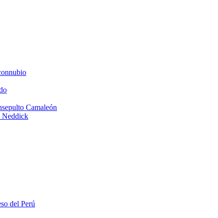
connubio
do
Insepulto Camaleón
e Neddick
eso del Perú