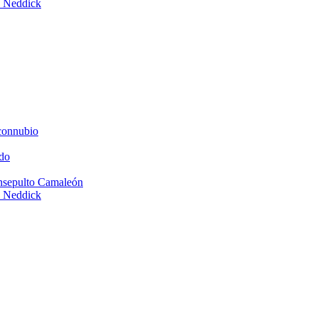
e Neddick
connubio
do
Insepulto Camaleón
e Neddick