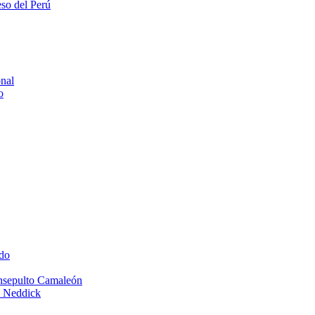
eso del Perú
onal
o
do
Insepulto Camaleón
e Neddick