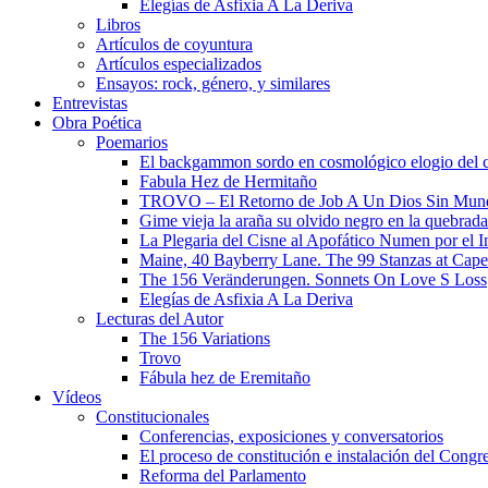
Elegías de Asfixia A La Deriva
Libros
Artículos de coyuntura
Artículos especializados
Ensayos: rock, género, y similares
Entrevistas
Obra Poética
Poemarios
El backgammon sordo en cosmológico elogio del 
Fabula Hez de Hermitaño
TROVO – El Retorno de Job A Un Dios Sin Mun
Gime vieja la araña su olvido negro en la quebrada
La Plegaria del Cisne al Apofático Numen por el 
Maine, 40 Bayberry Lane. The 99 Stanzas at Cap
The 156 Veränderungen. Sonnets On Love S Loss
Elegías de Asfixia A La Deriva
Lecturas del Autor
The 156 Variations
Trovo
Fábula hez de Eremitaño
Vídeos
Constitucionales
Conferencias, exposiciones y conversatorios
El proceso de constitución e instalación del Congr
Reforma del Parlamento