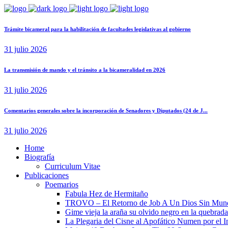
Trámite bicameral para la habilitación de facultades legislativas al gobierno
31 julio 2026
La transmisión de mando y el tránsito a la bicameralidad en 2026
31 julio 2026
Comentarios generales sobre la incorporación de Senadores y Diputados (24 de J...
31 julio 2026
Home
Biografía
Curriculum Vitae​
Publicaciones
Poemarios
Fabula Hez de Hermitaño
TROVO – El Retorno de Job A Un Dios Sin Mun
Gime vieja la araña su olvido negro en la quebrada
La Plegaria del Cisne al Apofático Numen por el 