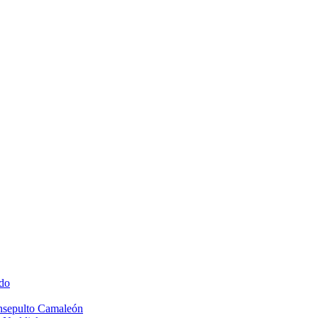
do
Insepulto Camaleón