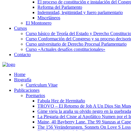
El proceso de constitución e instalación del Congr
Reforma del Parlamento
Indemnidad, legitimidad y fuero parlamentario
Misceláneos
El Montonero
Cursos
Curso básico de Teoría del Estado y Derecho Constituci
Curso Conformación del Congreso y su proceso decisori
Curso universitario de Derecho Procesal Parlamentario
Curso «Actuales desafíos constitucionales»
Contacto
Home
Biografía
Curriculum Vitae​
Publicaciones
Poemarios
Fabula Hez de Hermitaño
TROVO – El Retorno de Job A Un Dios Sin Mun
Gime vieja la araña su olvido negro en la quebrada
La Plegaria del Cisne al Apofático Numen por el 
Maine, 40 Bayberry Lane. The 99 Stanzas at Cap
The 156 Veränderungen. Sonnets On Love S Loss