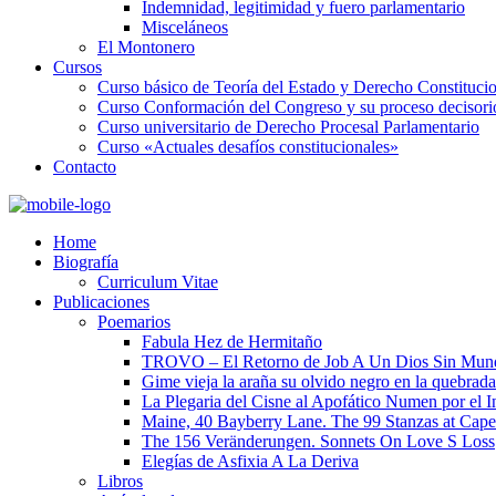
Indemnidad, legitimidad y fuero parlamentario
Misceláneos
El Montonero
Cursos
Curso básico de Teoría del Estado y Derecho Constituci
Curso Conformación del Congreso y su proceso decisori
Curso universitario de Derecho Procesal Parlamentario
Curso «Actuales desafíos constitucionales»
Contacto
Home
Biografía
Curriculum Vitae​
Publicaciones
Poemarios
Fabula Hez de Hermitaño
TROVO – El Retorno de Job A Un Dios Sin Mun
Gime vieja la araña su olvido negro en la quebrada
La Plegaria del Cisne al Apofático Numen por el 
Maine, 40 Bayberry Lane. The 99 Stanzas at Cap
The 156 Veränderungen. Sonnets On Love S Loss
Elegías de Asfixia A La Deriva
Libros