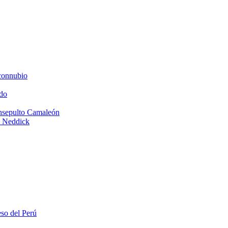
connubio
do
Insepulto Camaleón
e Neddick
eso del Perú