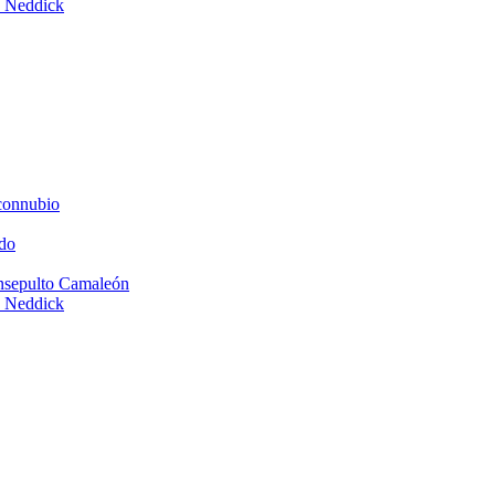
e Neddick
connubio
do
Insepulto Camaleón
e Neddick