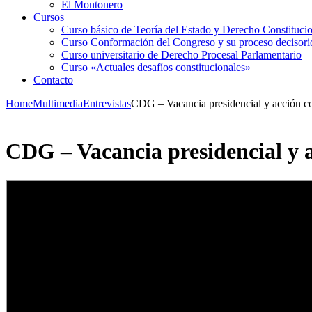
El Montonero
Cursos
Curso básico de Teoría del Estado y Derecho Constituci
Curso Conformación del Congreso y su proceso decisori
Curso universitario de Derecho Procesal Parlamentario
Curso «Actuales desafíos constitucionales»
Contacto
Home
Multimedia
Entrevistas
CDG – Vacancia presidencial y acción c
CDG – Vacancia presidencial y 