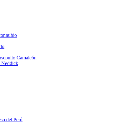
connubio
do
Insepulto Camaleón
e Neddick
eso del Perú