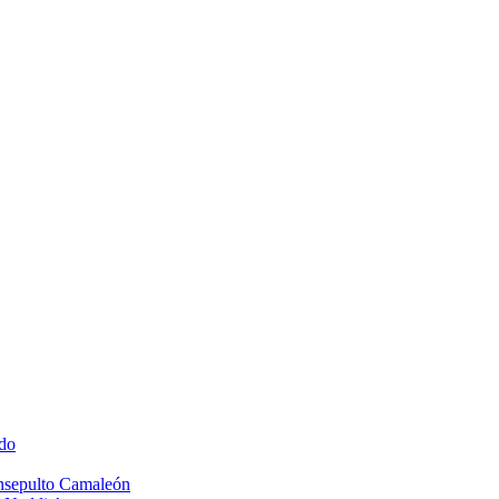
do
Insepulto Camaleón