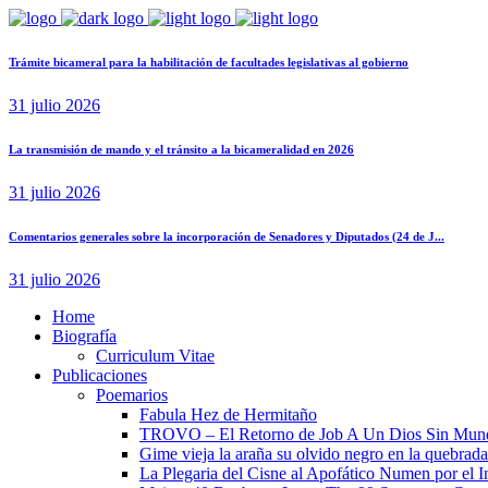
Trámite bicameral para la habilitación de facultades legislativas al gobierno
31 julio 2026
La transmisión de mando y el tránsito a la bicameralidad en 2026
31 julio 2026
Comentarios generales sobre la incorporación de Senadores y Diputados (24 de J...
31 julio 2026
Home
Biografía
Curriculum Vitae​
Publicaciones
Poemarios
Fabula Hez de Hermitaño
TROVO – El Retorno de Job A Un Dios Sin Mun
Gime vieja la araña su olvido negro en la quebrada
La Plegaria del Cisne al Apofático Numen por el 