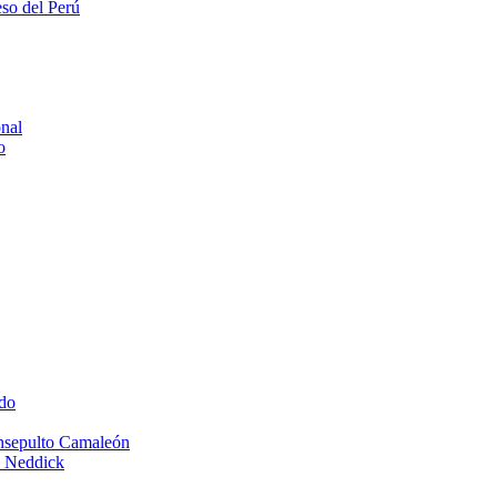
eso del Perú
onal
o
do
Insepulto Camaleón
e Neddick