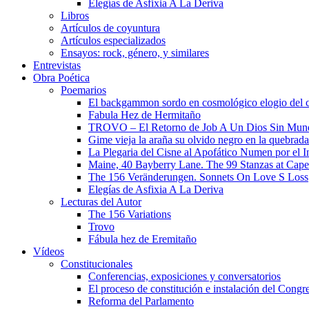
Elegías de Asfixia A La Deriva
Libros
Artículos de coyuntura
Artículos especializados
Ensayos: rock, género, y similares
Entrevistas
Obra Poética
Poemarios
El backgammon sordo en cosmológico elogio del 
Fabula Hez de Hermitaño
TROVO – El Retorno de Job A Un Dios Sin Mun
Gime vieja la araña su olvido negro en la quebrada
La Plegaria del Cisne al Apofático Numen por el 
Maine, 40 Bayberry Lane. The 99 Stanzas at Cap
The 156 Veränderungen. Sonnets On Love S Loss
Elegías de Asfixia A La Deriva
Lecturas del Autor
The 156 Variations
Trovo
Fábula hez de Eremitaño
Vídeos
Constitucionales
Conferencias, exposiciones y conversatorios
El proceso de constitución e instalación del Congr
Reforma del Parlamento