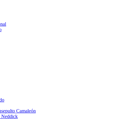
onal
o
do
Insepulto Camaleón
e Neddick