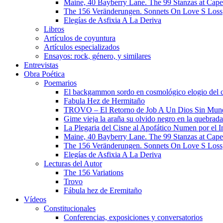
Maine, 40 Bayberry Lane. The 99 Stanzas at Cap
The 156 Veränderungen. Sonnets On Love S Loss
Elegías de Asfixia A La Deriva
Libros
Artículos de coyuntura
Artículos especializados
Ensayos: rock, género, y similares
Entrevistas
Obra Poética
Poemarios
El backgammon sordo en cosmológico elogio del 
Fabula Hez de Hermitaño
TROVO – El Retorno de Job A Un Dios Sin Mun
Gime vieja la araña su olvido negro en la quebrada
La Plegaria del Cisne al Apofático Numen por el 
Maine, 40 Bayberry Lane. The 99 Stanzas at Cap
The 156 Veränderungen. Sonnets On Love S Loss
Elegías de Asfixia A La Deriva
Lecturas del Autor
The 156 Variations
Trovo
Fábula hez de Eremitaño
Vídeos
Constitucionales
Conferencias, exposiciones y conversatorios