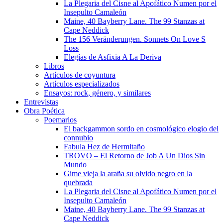
La Plegaria del Cisne al Apofático Numen por el
Insepulto Camaleón
Maine, 40 Bayberry Lane. The 99 Stanzas at
Cape Neddick
The 156 Veränderungen. Sonnets On Love S
Loss
Elegías de Asfixia A La Deriva
Libros
Artículos de coyuntura
Artículos especializados
Ensayos: rock, género, y similares
Entrevistas
Obra Poética
Poemarios
El backgammon sordo en cosmológico elogio del
connubio
Fabula Hez de Hermitaño
TROVO – El Retorno de Job A Un Dios Sin
Mundo
Gime vieja la araña su olvido negro en la
quebrada
La Plegaria del Cisne al Apofático Numen por el
Insepulto Camaleón
Maine, 40 Bayberry Lane. The 99 Stanzas at
Cape Neddick