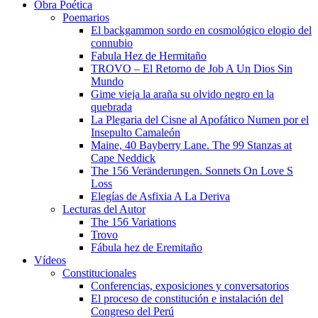
Obra Poética
Poemarios
El backgammon sordo en cosmológico elogio del
connubio
Fabula Hez de Hermitaño
TROVO – El Retorno de Job A Un Dios Sin
Mundo
Gime vieja la araña su olvido negro en la
quebrada
La Plegaria del Cisne al Apofático Numen por el
Insepulto Camaleón
Maine, 40 Bayberry Lane. The 99 Stanzas at
Cape Neddick
The 156 Veränderungen. Sonnets On Love S
Loss
Elegías de Asfixia A La Deriva
Lecturas del Autor
The 156 Variations
Trovo
Fábula hez de Eremitaño
Vídeos
Constitucionales
Conferencias, exposiciones y conversatorios
El proceso de constitución e instalación del
Congreso del Perú