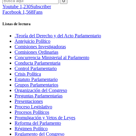
Youtube
1,230
Subscriber
Facebook
1,568
Fans
Listas de lectura
.Teoría del Derecho y del Acto Parlamentario
Antejuicio Político
Comisiones Investigadoras
Comisiones Ordinarias
Concurrencia Ministerial al Parlamento
Conducta Parlamentaria
Control Parlamentario
Crisis Política
Estatuto Parlamentario
Grupos Parlamentarios
Organización del Congreso
Preguntas Parlamentarias
Presentaciones
Proceso Legislativo
Procesos Políticos
Promulgación y Vetos de Leyes
Reforma del Parlamento
Régimen Político
Reglamento del Congreso