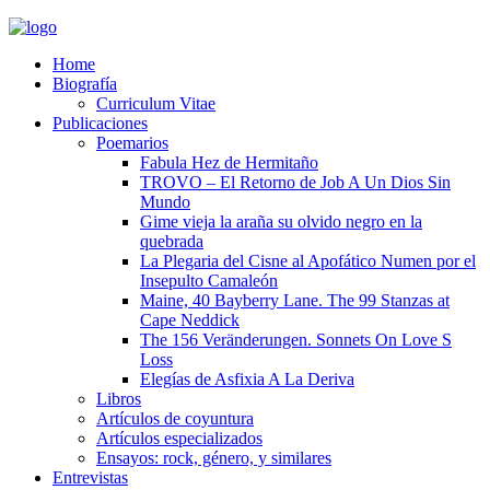
Home
Biografía
Curriculum Vitae​
Publicaciones
Poemarios
Fabula Hez de Hermitaño
TROVO – El Retorno de Job A Un Dios Sin
Mundo
Gime vieja la araña su olvido negro en la
quebrada
La Plegaria del Cisne al Apofático Numen por el
Insepulto Camaleón
Maine, 40 Bayberry Lane. The 99 Stanzas at
Cape Neddick
The 156 Veränderungen. Sonnets On Love S
Loss
Elegías de Asfixia A La Deriva
Libros
Artículos de coyuntura
Artículos especializados
Ensayos: rock, género, y similares
Entrevistas