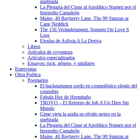
quebrada
La Plegaria del Cisne al Apofático Numen por el
Insepulto Camaleón
Maine, 40 Bayberry Lane. The 99 Stanzas at
Cape Neddick
The 156 Veränderungen. Sonnets On Love S
Loss
Elegías de Asfixia A La Deriva
Libros
Artículos de coyuntura
Artículos especializados
Ensayos: rock, género, y similares
Entrevistas
Obra Poética
Poemarios
El backgammon sordo en cosmológico elogio del
connubio
Fabula Hez de Hermitaño
TROVO – El Retorno de Job A Un Dios Sin
Mundo
Gime vieja la araña su olvido negro en la
quebrada
La Plegaria del Cisne al Apofático Numen por el
Insepulto Camaleón
Maine, 40 Bayberry Lane. The 99 Stanzas at